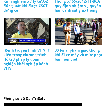
Kinh nghiệm xử lý từ A-Z
Thông tư 65/2012/TT-BCA
đúng luật khi được CSGT
quy định nhiệm vụ quyền
dừng xe
hạn cảnh sát giao thông
[Kênh truyền hình VITV] Ý
30 lỗi vi phạm giao thông
kiến trong chương trình
khi đi xe máy và mức phạt
Hỗ trợ pháp lý doanh
bạn nên biết
nghiệp khởi nghiệp kênh
VITV
Phóng sự về DanTriSoft