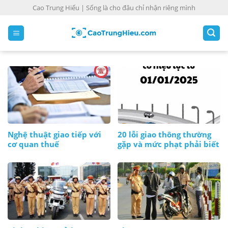
S
Cao Trung Hiếu | Sống là cho đâu chỉ nhận riêng mình
k
i
p
t
o
c
o
n
t
e
Nghệ thuật giao tiếp với
20 lỗi giao thông thường
n
cơ quan thuế
gặp và mức phạt phải biết
t