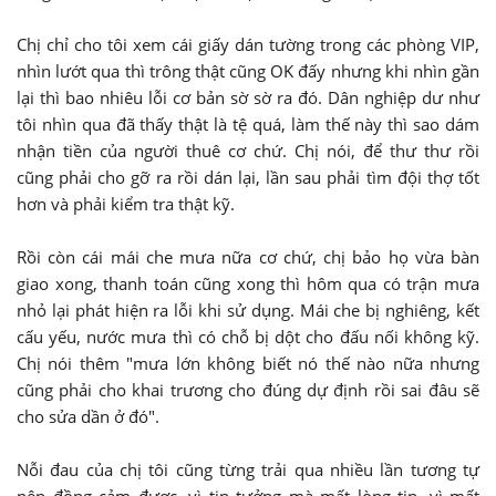
Chị chỉ cho tôi xem cái giấy dán tường trong các phòng VIP,
nhìn lướt qua thì trông thật cũng OK đấy nhưng khi nhìn gần
lại thì bao nhiêu lỗi cơ bản sờ sờ ra đó. Dân nghiệp dư như
tôi nhìn qua đã thấy thật là tệ quá, làm thế này thì sao dám
nhận tiền của người thuê cơ chứ. Chị nói, để thư thư rồi
cũng phải cho gỡ ra rồi dán lại, lần sau phải tìm đội thợ tốt
hơn và phải kiểm tra thật kỹ.
Rồi còn cái mái che mưa nữa cơ chứ, chị bảo họ vừa bàn
giao xong, thanh toán cũng xong thì hôm qua có trận mưa
nhỏ lại phát hiện ra lỗi khi sử dụng. Mái che bị nghiêng, kết
cấu yếu, nước mưa thì có chỗ bị dột cho đấu nối không kỹ.
Chị nói thêm "mưa lớn không biết nó thế nào nữa nhưng
cũng phải cho khai trương cho đúng dự định rồi sai đâu sẽ
cho sửa dần ở đó".
Nỗi đau của chị tôi cũng từng trải qua nhiều lần tương tự
nên đồng cảm được, vì tin tưởng mà mất lòng tin, vì mất