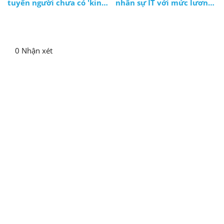
tuyển người chưa có 'kinh
nhân sự IT với mức lương
nghiệm'!?
ngàn đô
0 Nhận xét