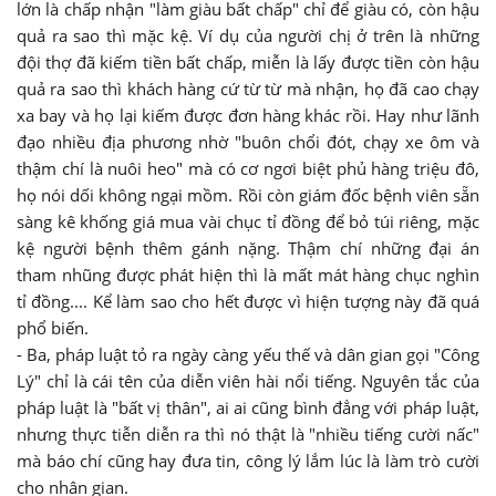
lớn là chấp nhận "làm giàu bất chấp" chỉ để giàu có, còn hậu
quả ra sao thì mặc kệ. Ví dụ của người chị ở trên là những
đội thợ đã kiếm tiền bất chấp, miễn là lấy được tiền còn hậu
quả ra sao thì khách hàng cứ từ từ mà nhận, họ đã cao chạy
xa bay và họ lại kiếm được đơn hàng khác rồi. Hay như lãnh
đạo nhiều địa phương nhờ "buôn chổi đót, chạy xe ôm và
thậm chí là nuôi heo" mà có cơ ngơi biệt phủ hàng triệu đô,
họ nói dối không ngại mồm. Rồi còn giám đốc bệnh viên sẵn
sàng kê khống giá mua vài chục tỉ đồng để bỏ túi riêng, mặc
kệ người bệnh thêm gánh nặng. Thậm chí những đại án
tham nhũng được phát hiện thì là mất mát hàng chục nghìn
tỉ đồng.... Kể làm sao cho hết được vì hiện tượng này đã quá
phổ biến.
- Ba, pháp luật tỏ ra ngày càng yếu thế và dân gian gọi "Công
Lý" chỉ là cái tên của diễn viên hài nổi tiếng. Nguyên tắc của
pháp luật là "bất vị thân", ai ai cũng bình đẳng với pháp luật,
nhưng thực tiễn diễn ra thì nó thật là "nhiều tiếng cười nấc"
mà báo chí cũng hay đưa tin, công lý lắm lúc là làm trò cười
cho nhân gian.