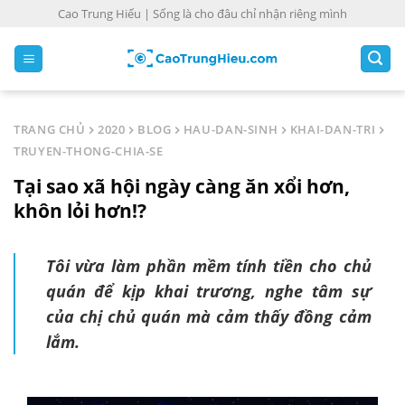
S
Cao Trung Hiếu | Sống là cho đâu chỉ nhận riêng mình
k
i
p
t
o
TRANG CHỦ
2020
BLOG
HAU-DAN-SINH
KHAI-DAN-TRI
c
TRUYEN-THONG-CHIA-SE
o
Tại sao xã hội ngày càng ăn xổi hơn,
n
t
khôn lỏi hơn!?
e
n
Tôi vừa làm phần mềm tính tiền cho chủ
t
quán để kịp khai trương, nghe tâm sự
của chị chủ quán mà cảm thấy đồng cảm
lắm.