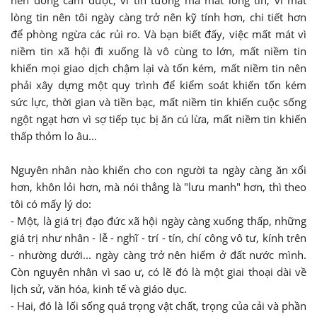
lòng tin nên tôi ngày càng trở nên kỹ tính hơn, chi tiết hơn
để phòng ngừa các rủi ro. Và bạn biết đấy, việc mất mát vì
niềm tin xã hội đi xuống là vô cùng to lớn, mất niềm tin
khiến mọi giao dịch chậm lại và tốn kém, mất niềm tin nên
phải xây dựng một quy trình để kiểm soát khiến tốn kém
sức lực, thời gian và tiền bạc, mất niềm tin khiến cuộc sống
ngột ngạt hơn vì sợ tiếp tục bị ăn cú lừa, mất niềm tin khiến
thấp thỏm lo âu...
Nguyên nhân nào khiến cho con người ta ngày càng ăn xổi
hơn, khôn lỏi hơn, mà nói thẳng là "lưu manh" hơn, thì theo
tôi có mấy lý do:
- Một, là giá trị đạo đức xã hội ngày càng xuống thấp, những
giá trị như nhân - lễ - nghĩ - trí - tín, chí công vô tư, kính trên
- nhường dưới... ngày càng trở nên hiếm ở đất nước mình.
Còn nguyên nhân vì sao ư, có lẽ đó là một giai thoại dài về
lịch sử, văn hóa, kinh tế và giáo dục.
- Hai, đó là lối sống quá trọng vật chất, trọng của cải và phần