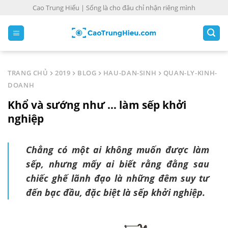
S
Cao Trung Hiếu | Sống là cho đâu chỉ nhận riêng mình
k
i
p
t
o
TRANG CHỦ
2019
BLOG
HAU-DAN-SINH
QUAN-LY-KINH-
c
DOANH
o
Khổ và sướng như ... làm sếp khởi
n
t
nghiệp
e
n
Chẳng có một ai không muốn được làm
t
sếp, nhưng mấy ai biết rằng đằng sau
chiếc ghế lãnh đạo là những đêm suy tư
đến bạc đầu, đặc biệt là sếp khởi nghiệp.