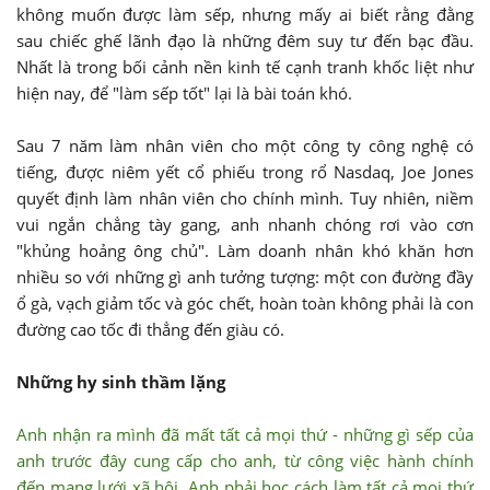
không muốn được làm sếp, nhưng mấy ai biết rằng đằng
sau chiếc ghế lãnh đạo là những đêm suy tư đến bạc đầu.
Nhất là trong bối cảnh nền kinh tế cạnh tranh khốc liệt như
hiện nay, để "làm sếp tốt" lại là bài toán khó.
Sau 7 năm làm nhân viên cho một công ty công nghệ có
tiếng, được niêm yết cổ phiếu trong rổ Nasdaq, Joe Jones
quyết định làm nhân viên cho chính mình. Tuy nhiên, niềm
vui ngắn chẳng tày gang, anh nhanh chóng rơi vào cơn
"khủng hoảng ông chủ". Làm doanh nhân khó khăn hơn
nhiều so với những gì anh tưởng tượng: một con đường đầy
ổ gà, vạch giảm tốc và góc chết, hoàn toàn không phải là con
đường cao tốc đi thẳng đến giàu có.
Những hy sinh thầm lặng
Anh nhận ra mình đã mất tất cả mọi thứ - những gì sếp của
anh trước đây cung cấp cho anh, từ công việc hành chính
đến mạng lưới xã hội. Anh phải học cách làm tất cả mọi thứ