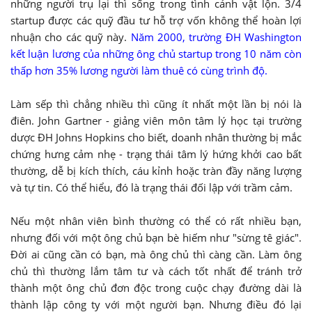
những người trụ lại thì sống trong tình cảnh vật lộn. 3/4
startup được các quỹ đầu tư hỗ trợ vốn không thể hoàn lợi
nhuận cho các quỹ này.
Năm 2000, trường ĐH Washington
kết luận lương của những ông chủ startup trong 10 năm còn
thấp hơn 35% lương người làm thuê có cùng trình độ.
Làm sếp thì chẳng nhiều thì cũng ít nhất một lần bị nói là
điên. John Gartner - giảng viên môn tâm lý học tại trường
dược ĐH Johns Hopkins cho biết, doanh nhân thường bị mắc
chứng hưng cảm nhẹ - trạng thái tâm lý hứng khởi cao bất
thường, dễ bị kích thích, cáu kỉnh hoặc tràn đầy năng lượng
và tự tin. Có thể hiểu, đó là trạng thái đối lập với trầm cảm.
Nếu một nhân viên bình thường có thể có rất nhiều bạn,
nhưng đối với một ông chủ bạn bè hiếm như "sừng tê giác".
Đời ai cũng cần có bạn, mà ông chủ thì càng cần. Làm ông
chủ thì thường lắm tâm tư và cách tốt nhất để tránh trở
thành một ông chủ đơn độc trong cuộc chạy đường dài là
thành lập công ty với một người bạn. Nhưng điều đó lại