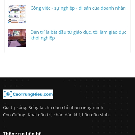
Công việc - sự nghiệp - di sản của doanh nhân
Dân trí là bắt đầu từ giáo dục, tôi làm giáo dục
khởi nghiệp
Giá trị sống: Sống là cho đâu chỉ nhận riêng mình.
Con đường: Khai dân trí, chấn dân khí, hậu dân sinh.
Thông tin liên hệ