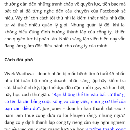
thường dẫn đến những tranh chấp về quyền lực, tiền bạc mà
bất cứ ai đã từng nghe đến câu chuyện của Facebook sẽ
hiểu. Vậy chỉ còn cách tốt thứ nhì là kiếm thật nhiều nhà đầu
tư và thuê nhiều quản lý giỏi. Nhưng quản lý đôi khi lại
không hiểu đúng định hướng thành lập của công ty, khiến
cho quyền lực bị phân tán. Nhiều sáng lập viên hiện nay vẫn
đang làm giám đốc điều hành cho công ty của mình.
Cách đối phó
Vivek Wadhwa - doanh nhân bị mắc bệnh tim ở tuổi 45 nhắn
nhủ tới toàn bộ những doanh nhân sáng lập hãy kiểm tra
sức khoẻ định kỳ, tập thể dục đều đặn mỗi ngày và hơn hết,
hãy học cách thư giãn.
"Bạn không thể tin vào bất cứ thứ gì
có tên là cân bằng cuộc sống và công việc, nhưng cơ thể của
bạn cần điều đó"
. Joe Jones - doanh nhân thành đạt sau 7
năm làm thuê cũng đưa ra lời khuyên rằng, những người
đang có ý định thành lập công ty riêng cần suy nghĩ nghiêm
túc về việc xây dựng mạng lưới xã hội:
ý tưởng thành công