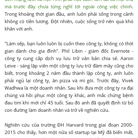
mà trước đây chưa từng nghĩ tới ngoài công việc chính
.
Trong khoảng thời gian đầu, anh luôn phải sống trong cảnh
không có tiền lương. Đột nhiên, cuộc sống trở nên quá khó
khăn với anh.
"Làm sếp, bạn luôn luôn bị cuốn theo công ty, không có thời
gian dành cho gia đình". Phil Libin - giám đốc Evernote -
công ty cung cấp dịch vụ lưu trữ văn bản chia sẻ. Aaron
Leive - sáng lập viên một công ty lưu trữ đám mây cũng cho
biết, trong khoảng 2 năm đầu thành lập công ty, anh luôn
phải ngủ lại công ty, ăn pizza và mì gói. Trước đây, Vivek
Wadhwa là một doanh nhân. Sau khi đưa một công ty ra đại
chúng và hồi phục một công ty khác, anh mắc chứng bệnh
đau tim khi mới chỉ 45 tuổi. Sau đó anh đã quyết định từ bỏ
con đường làm doanh nhân và trở về nghiên cứu.
Nghiên cứu của trường ĐH Harvard trong giai đoạn 2000-
2015 cho thấy, hơn một nửa số startup tại Mỹ đã biến mất,