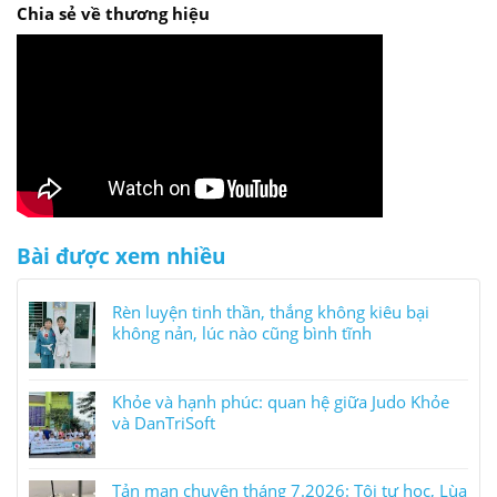
Chia sẻ về thương hiệu
Bài được xem nhiều
Rèn luyện tinh thần, thắng không kiêu bại
không nản, lúc nào cũng bình tĩnh
Khỏe và hạnh phúc: quan hệ giữa Judo Khỏe
và DanTriSoft
Tản mạn chuyện tháng 7.2026: Tôi tự học, Lùa