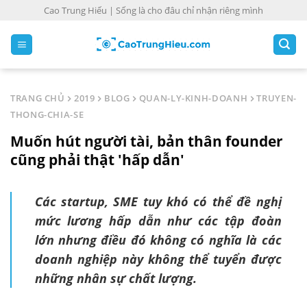
S
Cao Trung Hiếu | Sống là cho đâu chỉ nhận riêng mình
k
i
p
t
o
TRANG CHỦ
2019
BLOG
QUAN-LY-KINH-DOANH
TRUYEN-
c
THONG-CHIA-SE
o
Muốn hút người tài, bản thân founder
n
t
cũng phải thật 'hấp dẫn'
e
n
Các startup, SME tuy khó có thể đề nghị
t
mức lương hấp dẫn như các tập đoàn
lớn nhưng điều đó không có nghĩa là các
doanh nghiệp này không thể tuyển được
những nhân sự chất lượng.