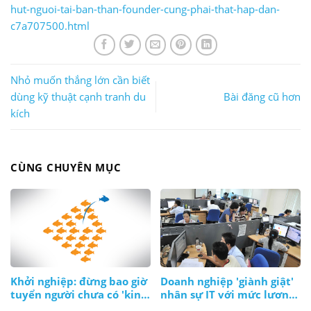
hut-nguoi-tai-ban-than-founder-cung-phai-that-hap-dan-
c7a707500.html
Nhỏ muốn thắng lớn cần biết
dùng kỹ thuật cạnh tranh du
Bài đăng cũ hơn
kích
CÙNG CHUYÊN MỤC
Khởi nghiệp: đừng bao giờ
Doanh nghiệp 'giành giật'
tuyển người chưa có 'kinh
nhân sự IT với mức lương
nghiệm'!?
ngàn đô