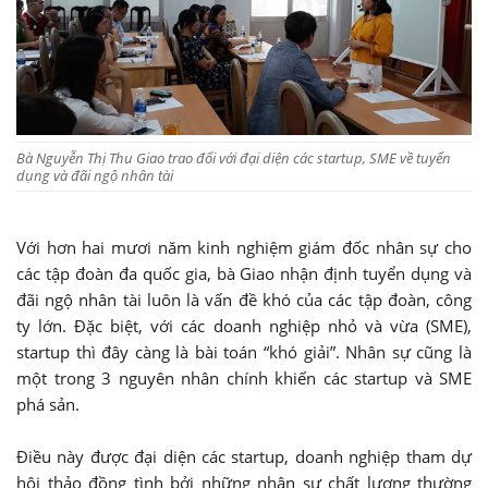
Bà Nguyễn Thị Thu Giao trao đổi với đại diện các startup, SME về tuyển
dụng và đãi ngộ nhân tài
Với hơn hai mươi năm kinh nghiệm giám đốc nhân sự cho
các tập đoàn đa quốc gia, bà Giao nhận định tuyển dụng và
đãi ngộ nhân tài luôn là vấn đề khó của các tập đoàn, công
ty lớn. Đặc biệt, với các doanh nghiệp nhỏ và vừa (SME),
startup thì đây càng là bài toán “khó giải”. Nhân sự cũng là
một trong 3 nguyên nhân chính khiến các startup và SME
phá sản.
Điều này được đại diện các startup, doanh nghiệp tham dự
hội thảo đồng tình bởi những nhân sự chất lượng thường