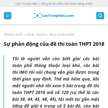
S
Cao Trung Hiếu | Sống là cho đâu chỉ nhận riêng mình
k
i
p
t
o
TRANG CHỦ
2018
BLOG
HAU-DAN-SINH
c
Sự phản động của đề thi toán THPT 2018
o
n
t
Tôi là người vẫn còn biết gỉai các bài
e
toán phổ thông thuộc loại khó, các bài
n
thi IMO tôi nói chung vẫn gỉai được trong
t
thời gian quy định. Thế mà hôm qua, khi
một người nhờ tôi xem 5 bài trong đề thi
toán THPT 2018 mã số 120 (cụ thể là các
bài 38, 44, 45, 48, 49), tôi mất toi gần một
tiếng để giải 4 trong số 5 bài đó, còn bài