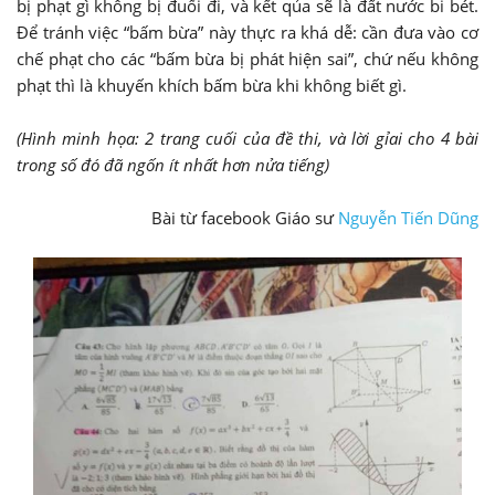
bị phạt gì không bị đuổi đi, và kết qủa sẽ là đất nước bi bét.
Để tránh việc “bấm bừa” này thực ra khá dễ: cần đưa vào cơ
chế phạt cho các “bấm bừa bị phát hiện sai”, chứ nếu không
phạt thì là khuyến khích bấm bừa khi không biết gì.
(Hình minh họa: 2 trang cuối của đề thi, và lời gỉai cho 4 bài
trong số đó đã ngốn ít nhất hơn nửa tiếng)
Bài từ facebook Giáo sư
Nguyễn Tiến Dũng