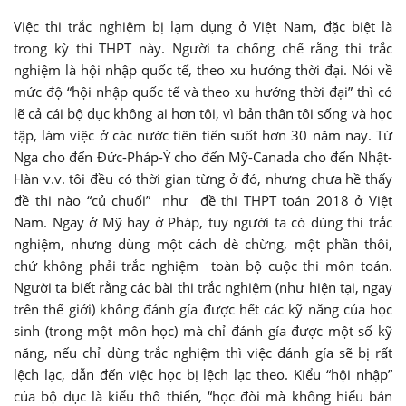
Việc thi trắc nghiệm bị lạm dụng ở Việt Nam, đặc biệt là
trong kỳ thi THPT này. Người ta chống chế rằng thi trắc
nghiệm là hội nhập quốc tế, theo xu hướng thời đại. Nói về
mức độ “hội nhập quốc tế và theo xu hướng thời đại” thì có
lẽ cả cái bộ dục không ai hơn tôi, vì bản thân tôi sống và học
tập, làm việc ở các nước tiên tiến suốt hơn 30 năm nay. Từ
Nga cho đến Đức-Pháp-Ý cho đến Mỹ-Canada cho đến Nhật-
Hàn v.v. tôi đều có thời gian từng ở đó, nhưng chưa hề thấy
đề thi nào “củ chuối” như đề thi THPT toán 2018 ở Việt
Nam. Ngay ở Mỹ hay ở Pháp, tuy người ta có dùng thi trắc
nghiệm, nhưng dùng một cách dè chừng, một phần thôi,
chứ không phải trắc nghiệm toàn bộ cuộc thi môn toán.
Người ta biết rằng các bài thi trắc nghiệm (như hiện tại, ngay
trên thế giới) không đánh gía được hết các kỹ năng của học
sinh (trong một môn học) mà chỉ đánh gía được một số kỹ
năng, nếu chỉ dùng trắc nghiệm thì việc đánh gía sẽ bị rất
lệch lạc, dẫn đến việc học bị lệch lạc theo. Kiểu “hội nhập”
của bộ dục là kiểu thô thiển, “học đòi mà không hiểu bản