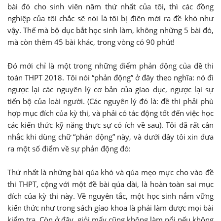
bài đó cho sinh viên năm thứ nhất của tôi, thì các đồng
nghiệp của tôi chắc sẽ nói là tôi bị điên mới ra đề khó như
vậy. Thế mà bộ dục bắt học sinh làm, không những 5 bài đó,
mà còn thêm 45 bài khác, trong vòng có 90 phút!
Đó mới chỉ là một trong những điểm phản động của đề thi
toán THPT 2018. Tôi nói “phản động” ở đây theo nghĩa: nó đi
ngược lại các nguyên lý cơ bản của gíao dục, ngược lại sự
tiến bộ của loài người. (Các nguyên lý đó là: đề thi phải phù
hợp mục đích của kỳ thi, và phải có tác động tốt đến việc học
các kiến thức kỹ năng thực sự có ích về sau). Tôi đã rất cân
nhắc khi dùng chữ “phản động” này, và dưới đây tôi xin đưa
ra một số điểm về sự phản động đó:
Thứ nhất là những bài qúa khó và qúa mẹo mực cho vào đề
thi THPT, cộng với một đề bài qúa dài, là hoàn toàn sai mục
đích của kỳ thi này. Về nguyên tắc, một học sinh nắm vững
kiến thức như trong sách gíao khoa là phải làm được mọi bài
kiểm tra. Còn ở đây, giỏi mấy cũng không làm nổi nếu không