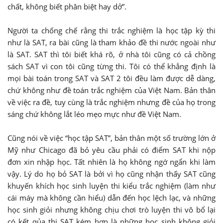
chất, không biết phân biệt hay dở”.
Người ta chống chế rằng thi trắc nghiệm là học tập kỳ thi
như là SAT, ra bài cũng là tham khảo đề thi nước ngoài như
là SAT. SAT thì tôi biết khá rõ, ở nhà tôi cũng có cả chồng
sách SAT vì con tôi cũng từng thi. Tôi có thể khẳng định là
mọi bài toán trong SAT và SAT 2 tôi đều làm được dễ dàng,
chứ không như đề toán trắc nghiệm của Việt Nam. Bản thân
về việc ra đề, tuy cùng là trắc nghiệm nhưng đề của họ trong
sáng chứ không lắt léo mẹo mực như đề Việt Nam.
Cũng nói về việc “học tập SAT”, bản thân một số trường lớn ở
Mỹ như Chicago đã bỏ yêu cầu phải có điểm SAT khi nộp
đơn xin nhập học. Tất nhiên là họ không ngớ ngẩn khi làm
vậy. Lý do họ bỏ SAT là bởi vì họ cũng nhận thấy SAT cũng
khuyến khích học sinh luyện thi kiểu trắc nghiệm (làm như
cái máy mà không cần hiểu) dẫn đến học lệch lạc, và những
học sinh giỏi nhưng không chịu chơi trò luyện thi vô bổ lại
có kết qủa thi SAT kém hơn là những học sinh không giỏi