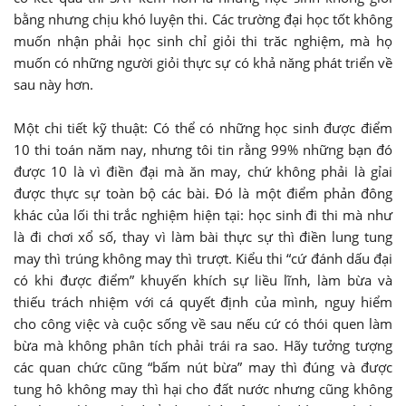
bằng nhưng chịu khó luyện thi. Các trường đại học tốt không
muốn nhận phải học sinh chỉ giỏi thi trăc nghiệm, mà họ
muốn có những người giỏi thực sự có khả năng phát triển về
sau này hơn.
Một chi tiết kỹ thuật: Có thể có những học sinh được điểm
10 thi toán năm nay, nhưng tôi tin rằng 99% những bạn đó
được 10 là vì điền đại mà ăn may, chứ không phải là gỉai
được thực sự toàn bộ các bài. Đó là một điểm phản đông
khác của lối thi trắc nghiệm hiện tại: học sinh đi thi mà như
là đi chơi xổ số, thay vì làm bài thực sự thì điền lung tung
may thì trúng không may thì trượt. Kiểu thi “cứ đánh dấu đại
có khi được điểm” khuyến khích sự liều lĩnh, làm bừa và
thiếu trách nhiệm với cá quyết định của mình, nguy hiểm
cho công việc và cuộc sống về sau nếu cứ có thói quen làm
bừa mà không phân tích phải trái ra sao. Hãy tưởng tượng
các quan chức cũng “bấm nút bừa” may thì đúng và được
tung hô không may thì hại cho đất nước nhưng cũng không