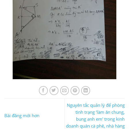
Nguyên tắc quản lý để phòng
tình trạng 'làm ăn chung,
Bài đăng mới hơn
bung anh em' trong kinh
doanh quán cà phê, nhà hàng