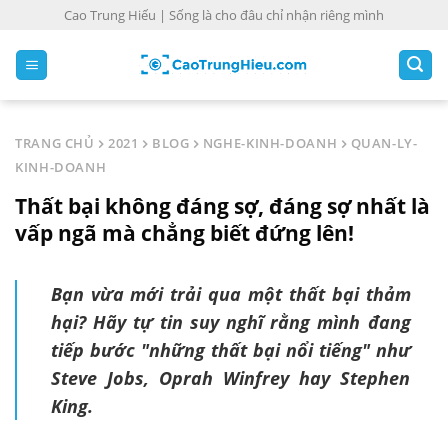
S
Cao Trung Hiếu | Sống là cho đâu chỉ nhận riêng mình
k
i
p
t
o
TRANG CHỦ
2021
BLOG
NGHE-KINH-DOANH
QUAN-LY-
c
KINH-DOANH
o
Thất bại không đáng sợ, đáng sợ nhất là
n
t
vấp ngã mà chẳng biết đứng lên!
e
n
Bạn vừa mới trải qua một thất bại thảm
t
hại? Hãy tự tin suy nghĩ rằng mình đang
tiếp bước "những thất bại nổi tiếng" như
Steve Jobs, Oprah Winfrey hay Stephen
King.