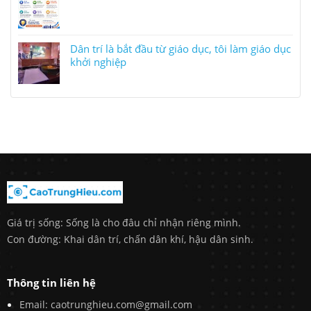
Dân trí là bắt đầu từ giáo dục, tôi làm giáo dục
khởi nghiệp
Giá trị sống: Sống là cho đâu chỉ nhận riêng mình.
Con đường: Khai dân trí, chấn dân khí, hậu dân sinh.
Thông tin liên hệ
Email: caotrunghieu.com@gmail.com