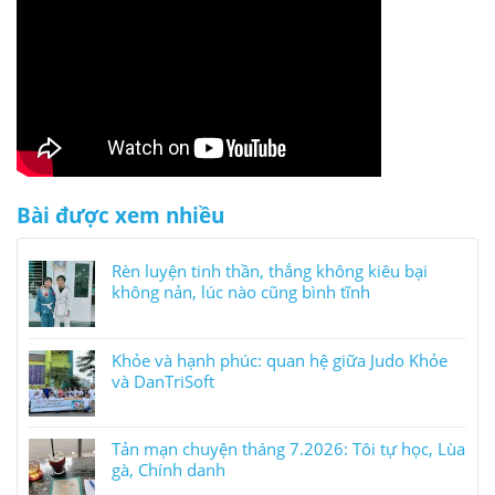
Bài được xem nhiều
Rèn luyện tinh thần, thắng không kiêu bại
không nản, lúc nào cũng bình tĩnh
Khỏe và hạnh phúc: quan hệ giữa Judo Khỏe
và DanTriSoft
Tản mạn chuyện tháng 7.2026: Tôi tự học, Lùa
gà, Chính danh