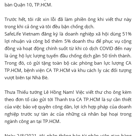
bàn Quận 10, TP.HCM.
Trước hết, tôi rất xin lỗi đã làm phiền ông khi viết thư này
trong khi cả ông và tôi đều bận chống dịch.
SafeLife Vietnam đăng ký là doanh nghiệp xã hội dùng 51%
lợi nhuận và công bố thêm 5% doanh thu để phục vụ cộng
đồng và hoạt động chính suốt từ khi có dịch COVID đến nay
là ủng hộ lực lượng tuyến đầu chống dịch gần 50 tỉnh thành.
Trong đó, có gửi tặng toàn bộ các phòng ban lực lượng CA
TP.HCM, bệnh viện CA TP.HCM và khu cách ly các đối tượng
vượt biên tại Nhà Bè.
Thưa Thiếu tướng Lê Hồng Nam! Việc viết thư cho ông kèm
theo đơn tố cáo gửi tới Thanh tra CA TP.HCM là sự cần thiết
của việc bảo vệ quyền công dân, lợi ích hợp pháp của doanh
nghiệp trước sự tàn ác của những cá nhân bại hoại trong
ngành công an tại TP.HCM.
Ngày 2/8/2021, tôi nhận thông báo từ nhân viên giao hàng