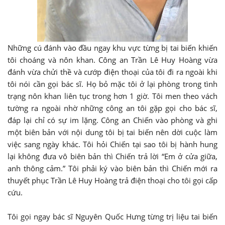
Những cú đánh vào đầu ngay khu vực từng bị tai biến khiến
tôi choáng và nôn khan. Công an Trần Lê Huy Hoàng vừa
đánh vừa chửi thề và cướp điện thoại của tôi đi ra ngoài khi
tôi nói cần gọi bác sĩ. Họ bỏ mặc tôi ở lại phòng trong tình
trạng nôn khan liên tục trong hơn 1 giờ. Tôi men theo vách
tường ra ngoài nhờ những công an tôi gặp gọi cho bác sĩ,
đáp lại chỉ có sự im lặng. Công an Chiến vào phòng và ghi
một biên bản với nội dung tôi bị tai biến nên dời cuộc làm
việc sang ngày khác. Tôi hỏi Chiến tại sao tôi bị hành hung
lại không đưa vô biên bản thì Chiến trả lời “Em ở cửa giữa,
anh thông cảm.” Tôi phải ký vào biên bản thì Chiến mới ra
thuyết phục Trần Lê Huy Hoàng trả điện thoại cho tôi gọi cấp
cứu.
Tôi gọi ngay bác sĩ Nguyên Quốc Hưng từng trị liệu tai biến