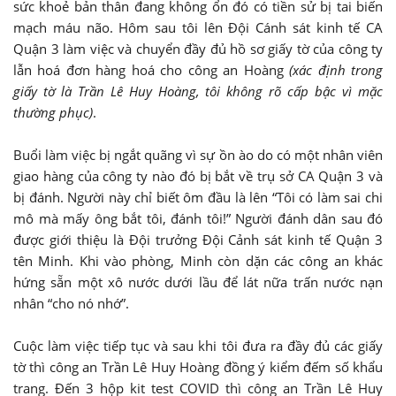
sức khoẻ bản thân đang không ổn đó có tiền sử bị tai biến
mạch máu não. Hôm sau tôi lên Đội Cánh sát kinh tế CA
Quận 3 làm việc và chuyển đầy đủ hồ sơ giấy tờ của công ty
lẫn hoá đơn hàng hoá cho công an Hoàng
(xác định trong
giấy tờ là Trần Lê Huy Hoàng, tôi không rõ cấp bậc vì mặc
thường phục)
.
Buổi làm việc bị ngắt quãng vì sự ồn ào do có một nhân viên
giao hàng của công ty nào đó bị bắt về trụ sở CA Quận 3 và
bị đánh. Người này chỉ biết ôm đầu là lên “Tôi có làm sai chi
mô mà mấy ông bắt tôi, đánh tôi!” Người đánh dân sau đó
được giới thiệu là Đội trưởng Đội Cảnh sát kinh tế Quận 3
tên Minh. Khi vào phòng, Minh còn dặn các công an khác
hứng sẵn một xô nước dưới lầu để lát nữa trấn nước nạn
nhân “cho nó nhớ”.
Cuộc làm việc tiếp tục và sau khi tôi đưa ra đầy đủ các giấy
tờ thì công an Trần Lê Huy Hoàng đồng ý kiểm đếm số khẩu
trang. Đến 3 hộp kit test COVID thì công an Trần Lê Huy