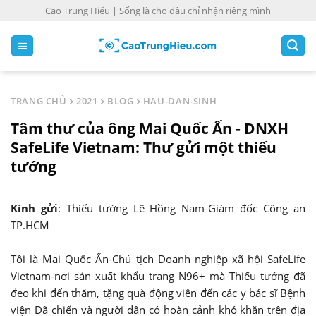
S
Cao Trung Hiếu | Sống là cho đâu chỉ nhận riêng mình
k
i
p
t
o
TRANG CHỦ
2021
BLOG
HAU-DAN-SINH
c
Tâm thư của ông Mai Quốc Ấn - DNXH
o
n
SafeLife Vietnam: Thư gửi một thiếu
t
tướng
e
n
Kính gửi
: Thiếu tướng Lê Hồng Nam-Giám đốc Công an
t
TP.HCM
Tôi là Mai Quốc Ấn-Chủ tịch Doanh nghiệp xã hội SafeLife
Vietnam-nơi sản xuất khẩu trang N96+ mà Thiếu tướng đã
đeo khi đến thăm, tặng quà động viên đến các y bác sĩ Bệnh
viện Dã chiến và người dân có hoàn cảnh khó khăn trên địa