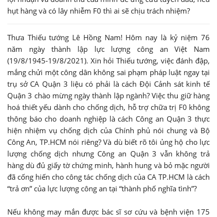
hụt hàng và có lây nhiễm F0 thì ai sẽ chịu trách nhiệm?
Thưa Thiếu tướng Lê Hồng Nam! Hôm nay là kỷ niệm 76
năm ngày thành lập lực lượng công an Việt Nam
(19/8/1945-19/8/2021). Xin hỏi Thiếu tướng, việc đánh đập,
mắng chửi một công dân không sai phạm pháp luật ngay tại
trụ sở CA Quận 3 liệu có phải là cách Đội Cảnh sát kinh tế
Quận 3 chào mừng ngày thành lập ngành? Việc thu giữ hàng
hoá thiết yếu dành cho chống dịch, hỗ trợ chữa trị F0 không
thông báo cho doanh nghiệp là cách Công an Quận 3 thực
hiện nhiệm vụ chống dịch của Chính phủ nói chung và Bộ
Công An, TP.HCM nói riêng? Và dù biết rõ tôi ủng hộ cho lực
lượng chống dịch nhưng Công an Quận 3 vẫn không trả
hàng dù đủ giấy tờ chứng minh, hành hung và bỏ mặc người
đã cống hiến cho công tác chống dịch của CA TP.HCM là cách
“trả ơn” của lực lượng công an tại “thành phố nghĩa tình”?
Nếu không may mắn được bác sĩ sơ cứu và bệnh viện 175