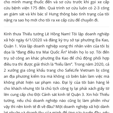
cho mình mang thuốc đến và sơ cứu trước khi gọi xe cấp
cứu bệnh viện 175 đến. Quá trình sơ cứu luôn có 2-3 công
an giám sát và khi bác sĩ Hưng thông báo tình trạng của tôi
nặng ra sao họ mới cho tôi ra xe cấp cứu để chuyển đi.
Kính thưa Thiếu tướng Lê Hồng Nam! Tôi lập doanh nghiệp
xã hội ngày 6/1/2020 và đăng ký trụ sở tại phường Đa Kao,
Quận 1. Vừa lập doanh nghiệp xong thì nhân viên của tôi bị
dọa là “đang điều tra Mai Quốc Ấn” khiến họ lo sợ. Tôi đến
trụ sở công an khác phường Đa Kao để chủ động phối hợp
điều tra thì được giải thích là “hiểu lầm”. Trong năm 2020, cả
2 xưởng gia công khẩu trang cho SafeLife Vietnam bị công
an địa phương kiểm tra mà không có biên bản làm việc mà
không phát hiện sai phạm nào. Đại lý của tôi bán hàng lẻ
cho khách nhưng tôi là chủ tịch công ty lại phải xách giấy tờ
lên cung cấp cho Đội Cảnh sát kinh tế Quận 3. Xin hỏi Thiếu
tướng, nếu chủ doanh nghiệp nào cũng bị làm phiền như
vậy thì nền kinh tế đi về đâu? Một doanh nghiệp xã hội dành
lợi nhuận và doanh thu của mình để ứng cứu tuyến đầu, nếu