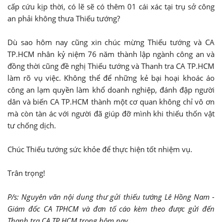
cấp cứu kịp thời, có lẽ sẽ có thêm 01 cái xác tại trụ sở công
an phải không thưa Thiếu tướng?
Dù sao hôm nay cũng xin chúc mừng Thiếu tướng và CA
TP.HCM nhân kỷ niệm 76 năm thành lập ngành công an và
đồng thời cũng đề nghị Thiếu tướng và Thanh tra CA TP.HCM
làm rõ vụ việc. Không thể để những kẻ bại hoại khoác áo
công an lạm quyền làm khổ doanh nghiệp, đánh đập người
dân và biến CA TP.HCM thành một cơ quan không chỉ vô ơn
mà còn tàn ác với người đã giúp đỡ mình khi thiếu thốn vật
tư chống dịch.
Chúc Thiếu tướng sức khỏe để thực hiện tốt nhiệm vụ.
Trân trọng!
P/s: Nguyên văn nội dung thư gửi thiếu tướng Lê Hồng Nam -
Giám đốc CA TPHCM và đơn tố cáo kèm theo được gửi đến
Thanh tra CA TP.HCM trong hôm nay.