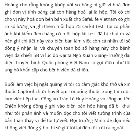
Hoàng cho rằng không khớp với số hàng bị giữ vì hoá đơn
ghi đơn vị tính bằng cái còn hàng hoá lại là hộp. Tôi có chỉ
cho vị này hoá đơn bên bán xuất cho SafeLife Vietnam có ghi
rõ số lượng và ghi thêm mỗi hộp 25 cái kít test. Tôi có phản
ánh khi kiểm đếm hàng có một hộp kít test đã bị khui ra và
nên ghi chi tiết này vào biên bản làm việc còn cá nhân tôi sẽ
đồng ý nhận lại và chuyển toàn bộ số hàng này cho bệnh
viện dã chiến 5B vì lúc đó Đại tá Ngô Xuân Giang-Trưởng đại
diện Truyền hình Quốc phòng Việt Nam có gọi điện nhờ tôi
ủng hộ khẩn cấp cho bệnh viện dã chiến.
Buổi làm việc bị ngắt quãng vì tôi có cảm giác khó thở và xin
thuốc Captoril chữa huyết áp. Tôi uống thuốc xong thì cuộc
làm việc tiếp tục. Công an Trần Lê Huy Hoàng và công an tên
Chiến không đồng ý ghi vào biên bản hộp hàng đã bị khui
như tôi phản ánh và muốn đọc cho tôi viết tường trình của
bản thân thay vì để tôi tự viết. Đội trưởng Mình đe dọa nếu
không viết đúng ý họ thì sẽ giữ tôi lại đến tối, rồi ra ngoài.