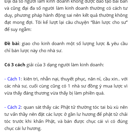
Đại đa số người làm kinh doanh không được đào tạo bài bản
và cũng đại đa số người làm kinh doanh thường có cách tư
duy, phương pháp hành động sai nên kết quả thường không
đạt mong đợi. Tôi kể lượt lại câu chuyện “Bán lược cho sư”
để suy ngẫm:
Đề bài
: giao cho kinh doanh một số lượng lược & yêu cầu
chỉ bán lược này cho nhà sư.
Có 3 cách
giải của 3 dạng người làm kinh doanh:
- Cách 1
: kiên trì, nhẫn nại, thuyết phục, năn nỉ, cầu xin.. với
các nhà sư, cuối cùng cũng có 1 nhà sư đồng ý mua lược vì
vừa thấy đáng thương vừa thấy bị làm phiền quá.
- Cách 2
: quan sát thấy các Phật tử thường tóc tai bù xù nên
tư vấn thầy nên đặt các lược ở gần lư hương để phật tử chải
tóc trước khi khấn Phật, và bán được chục cái vì có đúng
chục cái lư hương.