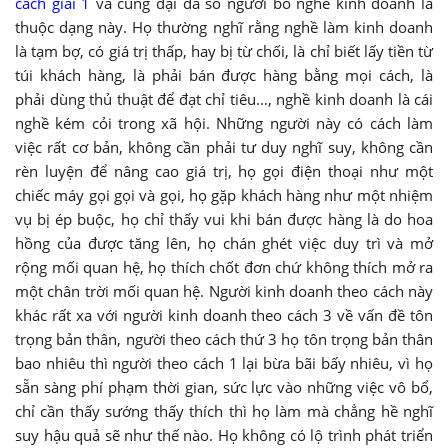
cách giải 1
và cũng đại đa số người bỏ nghề kinh doanh là
thuộc dạng này. Họ thường nghĩ rằng nghề làm kinh doanh
là tạm bợ, có giá trị thấp, hay bị từ chối, là chỉ biết lấy tiền từ
túi khách hàng, là phải bán được hàng bằng mọi cách, là
phải dùng thủ thuật để đạt chỉ tiêu…, nghề kinh doanh là cái
nghề kém cỏi trong xã hội. Những người này có cách làm
việc rất cơ bản, không cần phải tư duy nghĩ suy, không cần
rèn luyện để nâng cao giá trị, họ gọi điện thoại như một
chiếc máy gọi gọi và gọi, họ gặp khách hàng như một nhiệm
vụ bị ép buộc, họ chỉ thấy vui khi bán được hàng là do hoa
hồng của được tăng lên, họ chán ghét việc duy trì và mở
rộng mối quan hệ, họ thích chốt đơn chứ không thích mở ra
một chân trời mối quan hệ. Người kinh doanh theo cách này
khác rất xa với người kinh doanh theo cách 3 về vấn đề tôn
trọng bản thân, người theo cách thứ 3 họ tôn trọng bản thân
bao nhiêu thì người theo cách 1 lại bừa bãi bấy nhiêu, vì họ
sẵn sàng phí phạm thời gian, sức lực vào những việc vô bổ,
chỉ cần thấy sướng thấy thích thì họ làm mà chẳng hề nghĩ
suy hậu quả sẽ như thế nào. Họ không có lộ trình phát triển