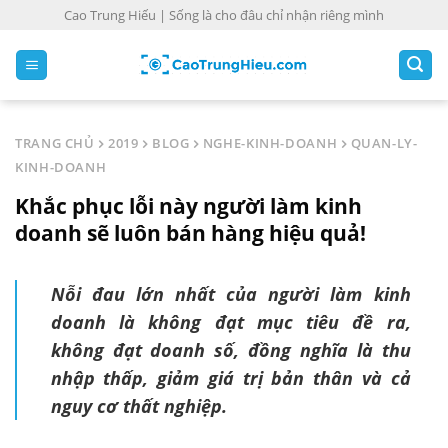
S
Cao Trung Hiếu | Sống là cho đâu chỉ nhận riêng mình
k
i
p
t
o
TRANG CHỦ
2019
BLOG
NGHE-KINH-DOANH
QUAN-LY-
c
KINH-DOANH
o
Khắc phục lỗi này người làm kinh
n
t
doanh sẽ luôn bán hàng hiệu quả!
e
n
Nỗi đau lớn nhất của người làm kinh
t
doanh là không đạt mục tiêu đề ra,
không đạt doanh số, đồng nghĩa là thu
nhập thấp, giảm giá trị bản thân và cả
nguy cơ thất nghiệp.