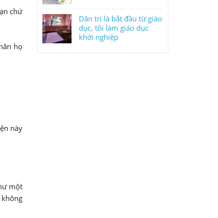
bạn chứ
Dân trí là bắt đầu từ giáo
dục, tôi làm giáo dục
khởi nghiệp
thân họ
yện này
như một
n không