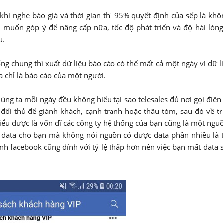
hi nghe báo giá và thời gian thì 95% quyết định của sếp là khô
n muốn góp ý để nâng cấp nữa, tốc độ phát triển và độ hài lòn
u.
g chung thì xuất dữ liệu báo cáo có thể mất cả một ngày vì dữ l
a chỉ là báo cáo của một người.
húng ta mỗi ngày đều không hiểu tại sao telesales đủ nơi gọi điên
y đối thủ để giành khách, cạnh tranh hoặc thâu tóm, sau đó về t
hiểu được là vốn dĩ các công ty hệ thống của bạn cũng là một ng
n data cho bạn mà không nói nguồn có được data phần nhiều là 
hính facebook cũng dính với tỷ lệ thấp hơn nên việc bạn mất data s