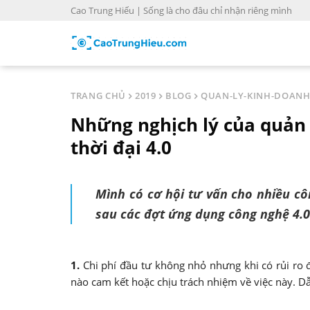
S
Cao Trung Hiếu | Sống là cho đâu chỉ nhận riêng mình
k
i
p
t
o
TRANG CHỦ
2019
BLOG
QUAN-LY-KINH-DOAN
c
Những nghịch lý của quản 
o
n
thời đại 4.0
t
e
n
Mình có cơ hội tư vấn cho nhiều c
t
sau các đợt ứng dụng công nghệ 4.0 
1.
Chi phí đầu tư không nhỏ nhưng khi có rủi ro 
nào cam kết hoặc chịu trách nhiệm về việc này. D