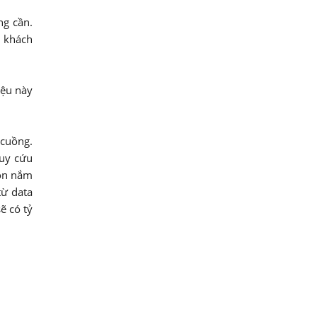
ng cần.
g khách
iệu này
 cuồng.
ruy cứu
uồn nắm
từ data
ẽ có tỷ