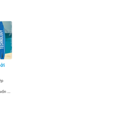
hởi
Khởi nghiệp: đừng bao giờ
tuyển người chưa có 'kinh
nghiệm'!?
ệp
“Kinh nghiệm là sự từng trải, sự trải
nghiệm thực tế, là cách xử lý các vấn
ốn ...
đề trong cuộc sống vừa ...