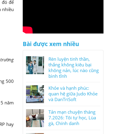
h đó để
m nhiều
Bài được xem nhiều
Rèn luyện tinh thần,
 trường
thắng không kiêu bại
không nản, lúc nào cũng
bình tĩnh
ơng 500
Khỏe và hạnh phúc:
quan hệ giữa Judo Khỏe
và DanTriSoft
, 5 năm
Tản mạn chuyện tháng
7.2026: Tôi tự học, Lùa
gà, Chính danh
ERP hay