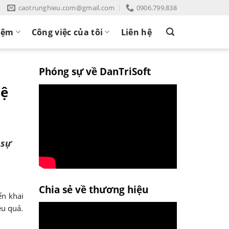
caotrunghieu.com@gmail.com
0906.799.838
iệm
Công việc của tôi
Liên hệ
Phóng sự về DanTriSoft
hệ
 sự
Chia sẻ về thương hiệu
ển khai
ệu quả.