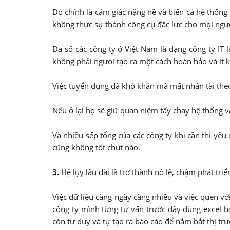
Đó chính là cảm giác nặng nề và biến cả hệ thốn
không thực sự thành công cụ đắc lực cho mọi ngườ
Đa số các công ty ở Việt Nam là dạng công ty IT
không phải người tạo ra một cách hoàn hảo và ít kh
Việc tuyển dụng đã khó khăn mà mất nhân tài theo 
Nếu ở lại họ sẽ giữ quan niệm tẩy chay hệ thống v
Và nhiều sếp tổng của các công ty khi cần thì yê
cũng không tốt chút nào.
3.
Hệ lụy lâu dài là trở thành nô lệ, chậm phát tri
Việc dữ liệu càng ngày càng nhiều và việc quen vớ
công ty mình từng tư vấn trước đây dùng excel bá
còn tư duy và tự tạo ra báo cáo để nắm bắt thị t