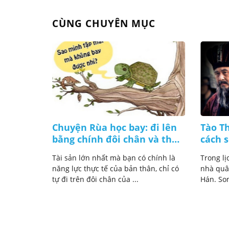
CÙNG CHUYÊN MỤC
cam kết!
Chuyện Rùa học bay: đi lên
Tào Th
bằng chính đôi chân và thực
cách s
a hay nhắc
lực của mình
̀ yếu tố
Tài sản lớn nhất mà bạn có chính là
Trong lị
năng lực thực tế của bản thân, chỉ có
nhà quân
tự đi trên đôi chân của ...
Hán. Son