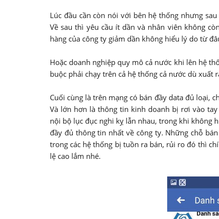
Lúc đầu cần còn nói với bên hệ thống nhưng sau k
Về sau thì yêu cầu ít dần và nhân viên không cò
hàng của công ty giảm dần không hiểu lý do từ đâ
Hoặc doanh nghiệp quy mô cả nước khi lên hệ thốn
buộc phải chạy trên cả hệ thống cả nước dù xuất r
Cuối cùng là trên mạng có bán đầy data đủ loại, c
Và lớn hơn là thông tin kinh doanh bị rơi vào ta
nội bộ lục đục nghi kỵ lẫn nhau, trong khi không 
đầy đủ thông tin nhất về công ty. Những chỗ bá
trong các hệ thống bị tuồn ra bán, rủi ro đó thì c
lệ cao lắm nhé.