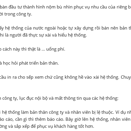
g bàn đầu tư thành hình nộm bù nhìn phục vụ nhu cầu của riêng 
i trong công ty.
 lấy hệ thống của nước ngoài hoặc tự xây dựng rồi bán nên bản 
i là người đã thực sự xài và hiểu hệ thống.
cách này thì thật là … uổng phí.
à học hỏi phát triển bản thân.
u cầu in ra cho sếp xem chứ cũng không hề vào xài hệ thống. Chu
ển công ty, lục đục nội bộ và mất thông tin qua các hệ thống:
i hệ thống làm bản thân công ty và nhân viên bị lệ thuộc. Ví dụ 
o cáo, cần gì thì thêm báo cáo. Bây giờ lên hệ thống, nhân viê
rường và sắp xếp để phục vụ khách hàng tốt hơn.