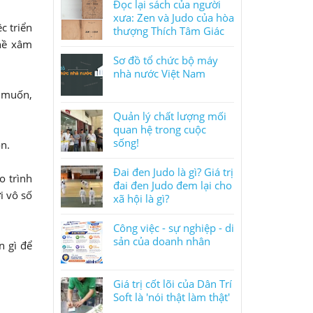
Đọc lại sách của người
xưa: Zen và Judo của hòa
c triển
thượng Thích Tâm Giác
nề xâm
Sơ đồ tổ chức bộ máy
nhà nước Việt Nam
p muốn,
Quản lý chất lượng mối
quan hệ trong cuộc
sống!
n.
Đai đen Judo là gì? Giá trị
o trình
đai đen Judo đem lại cho
i vô số
xã hội là gì?
Công việc - sự nghiệp - di
sản của doanh nhân
n gì để
Giá trị cốt lõi của Dân Trí
Soft là 'nói thật làm thật'