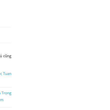
hú cũng
c Tuan
n Trọng
im