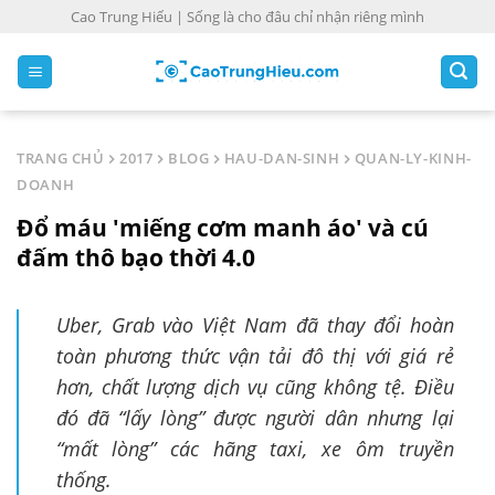
S
Cao Trung Hiếu | Sống là cho đâu chỉ nhận riêng mình
k
i
p
t
o
TRANG CHỦ
2017
BLOG
HAU-DAN-SINH
QUAN-LY-KINH-
c
DOANH
o
Đổ máu 'miếng cơm manh áo' và cú
n
t
đấm thô bạo thời 4.0
e
n
Uber, Grab vào Việt Nam đã thay đổi hoàn
t
toàn phương thức vận tải đô thị với giá rẻ
hơn, chất lượng dịch vụ cũng không tệ. Điều
đó đã “lấy lòng” được người dân nhưng lại
“mất lòng” các hãng taxi, xe ôm truyền
thống.