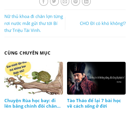
Nữ thủ khoa đi chăn lợn từng
rơi nước mắt gửi thư tới Bí
CHO ĐI có khó không!?
thư Triệu Tài Vinh.
CÙNG CHUYÊN MỤC
Chuyện Rùa học bay: đi
Tào Tháo để lại 7 bài học
lên bằng chính đôi chân
về cách sống ở đời
và thực lực của mình