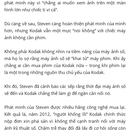
phát minh này vì “chẳng ai muốn xem ảnh trên một màn
hình lớn như chiếc ti vi cả”.
Dù càng về sau, Steven càng hoàn thiện phát minh của mình
hơn, nhưng Kodak vẫn một mực “nói không” với chiếc máy
ảnh không cần phim.
Không phải Kodak không nhìn ra tiềm năng của máy ảnh số,
mà họ lo sợ rằng máy ảnh số sẽ “khai tử” máy phim. Khi ấy
chẳng ai cần mua phim của Kodak nữa – trong khi phim lại
là một trong những nguồn thu chủ yếu của Kodak.
Khi đó, Steven đã cảnh báo các sếp rằng thời đại máy ảnh số
sẽ đến và Kodak chẳng thể làm gì để ngăn cản nổi nó.
Phát minh của Steven được nhiều hãng công nghệ mua lại.
Kết quả là, năm 2012, “người khổng lồ” Kodak chính thức
nộp đơn xin phá sản vì không thể cạnh tranh nổi với máy
ảnh kỹ thuật số. Chậm trễ thay đổi đã lấy đi cơ hội sống còn