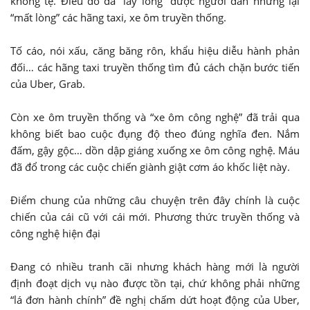
không tệ. Điều đó đã “lấy lòng” được người dân nhưng lại
“mất lòng” các hãng taxi, xe ôm truyền thống.
Tố cáo, nói xấu, căng băng rôn, khẩu hiệu diễu hành phản
đối… các hãng taxi truyền thống tìm đủ cách chặn bước tiến
của Uber, Grab.
Còn xe ôm truyền thống và “xe ôm công nghệ” đã trải qua
không biết bao cuộc đụng độ theo đúng nghĩa đen. Nắm
đấm, gậy gộc… dồn dập giáng xuống xe ôm công nghệ. Máu
đã đổ trong các cuộc chiến giành giật cơm áo khốc liệt này.
Điểm chung của những câu chuyện trên đây chính là cuộc
chiến của cái cũ với cái mới. Phương thức truyền thống và
công nghệ hiện đại
Đang có nhiều tranh cãi nhưng khách hàng mới là người
định đoạt dịch vụ nào được tồn tại, chứ không phải những
“lá đơn hành chính” đề nghị chấm dứt hoạt động của Uber,