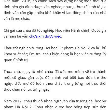
Đến năm 2016, do chính sách xây dựng nông thôn mới của
tỉnh nên gia đình được xóa nghèo, nhưng thực tế kinh tế gia
đình vẫn còn gặp nhiều khó khăn vì lao động chính của nhà
vẫn là mẹ cháu.
Chị gái của cháu đã tốt nghiệp Học viện Hành chính Quốc gia
và hiện tại vẫn
chưa xin được việc
.
Cháu tốt nghiệp trường Đại học Sư phạm Hà Nội 2 và là Thủ
khoa xuất sắc; Em trai cháu hiện đang là học viên trường Sỹ
quan Chính trị.
Thưa chú, ngay từ nhỏ cháu đã ước mơ mình sẽ trở thành
một cô giáo, gắn cuộc đời mình với biết bao đứa trẻ thơ
ngây. Ước mơ đó luôn theo cháu trong từng hơi thở, thôi
thúc cháu nỗ lực từng ngày.
Năm 2012, cháu thi đỗ Khoa Ngữ văn của trường đại học Sư
phạm Hà Nội 2. Cháu nhận được học bổng tiếp sức đến