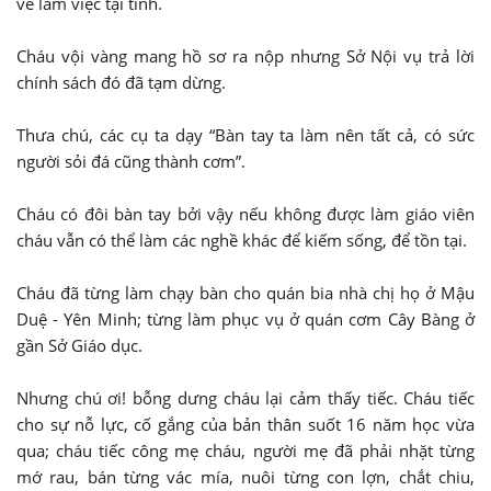
về làm việc tại tỉnh.
Cháu vội vàng mang hồ sơ ra nộp nhưng Sở Nội vụ trả lời
chính sách đó đã tạm dừng.
Thưa chú, các cụ ta dạy “Bàn tay ta làm nên tất cả, có sức
người sỏi đá cũng thành cơm”.
Cháu có đôi bàn tay bởi vậy nếu không được làm giáo viên
cháu vẫn có thể làm các nghề khác để kiếm sống, để tồn tại.
Cháu đã từng làm chạy bàn cho quán bia nhà chị họ ở Mậu
Duệ - Yên Minh; từng làm phục vụ ở quán cơm Cây Bàng ở
gần Sở Giáo dục.
Nhưng chú ơi! bỗng dưng cháu lại cảm thấy tiếc. Cháu tiếc
cho sự nỗ lực, cố gắng của bản thân suốt 16 năm học vừa
qua; cháu tiếc công mẹ cháu, người mẹ đã phải nhặt từng
mớ rau, bán từng vác mía, nuôi từng con lợn, chắt chiu,