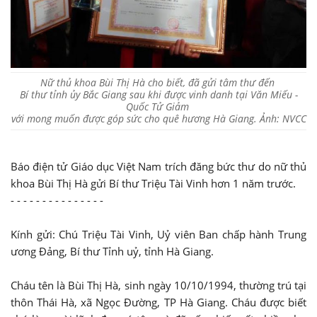
Nữ thủ khoa Bùi Thị Hà cho biết, đã gửi tâm thư đến
Bí thư tỉnh ủy Bắc Giang sau khi được vinh danh tại Văn Miếu -
Quốc Tử Giảm
với mong muốn được góp sức cho quê hương Hà Giang. Ảnh: NVCC
Báo điện tử Giáo dục Việt Nam trích đăng bức thư do nữ thủ
khoa Bùi Thị Hà gửi Bí thư Triệu Tài Vinh hơn 1 năm trước.
- - - - - - - - - - - - - - -
Kính gửi: Chú Triệu Tài Vinh, Uỷ viên Ban chấp hành Trung
ương Đảng, Bí thư Tỉnh uỷ, tỉnh Hà Giang.
Cháu tên là Bùi Thị Hà, sinh ngày 10/10/1994, thường trú tại
thôn Thái Hà, xã Ngọc Đường, TP Hà Giang. Cháu được biết