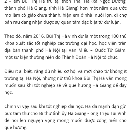
2 – em Bùi Thị Hà trú tại thôn Thái Hà (xã Ngọc Đường,
thành phố Hà Giang, tỉnh Hà Giang) hơn một năm qua ước
mơ làm cô giáo chưa thành, hiện em ở nhà nuôi lợn, đi chợ
bán rau đang nhận được sự quan tâm đặc biệt từ dư luận.
Theo đó, năm 2016, Bùi Thị Hà vinh dự là một trong 100 thủ
khoa xuất sắc tốt nghiệp các trường đại học, học viện trên
địa bàn thành phố Hà Nội tại Văn Miếu – Quốc Tử Giám,
một sự kiện thường niên do Thành Đoàn Hà Nội tổ chức.
Điều ít ai biết, rằng dù nhiều cơ hội và mời chào từ không ít
trường tại Hà Nội, nhưng nữ thủ khoa Bùi Thị Hà vẫn mong
muốn sau khi tốt nghiệp sẽ về quê hương Hà Giang để dạy
học.
Chính vì vậy sau khi tốt nghiệp đại học, Hà đã mạnh dạn gửi
bức tâm thư cho Bí thư tỉnh ủy Hà Giang - ông Triệu Tài Vinh
để nói lên nguyện vọng mong muốn được cống hiến cho
quê hương.