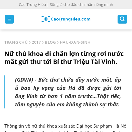
S
Cao Trung Hiếu | Sống là cho đâu chỉ nhận riêng mình
k
i
p
t
o
TRANG CHỦ
2017
BLOG
HAU-DAN-SINH
c
Nữ thủ khoa đi chăn lợn từng rơi nước
o
n
mắt gửi thư tới Bí thư Triệu Tài Vinh.
t
e
(GDVN) - Bức thư chứa đầy nước mắt, ấp
n
ủ bao hy vọng của Hà đã được gửi tới
t
ông Vinh từ hơn 1 năm trước...Thật tiếc,
tâm nguyện của em không thành sự thật.
Thông tin về nữ thủ khoa xuất sắc Đại học Sư phạm Hà Nội