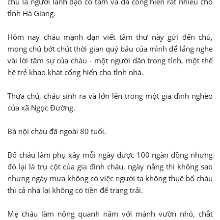
chú là người lãnh đạo có tâm và đã cống hiến rất nhiều cho
tỉnh Hà Giang.
Hôm nay cháu mạnh dạn viết tâm thư này gửi đến chú,
mong chú bớt chút thời gian quý báu của mình để lắng nghe
vài lời tâm sự của cháu - một người dân trong tỉnh, một thế
hệ trẻ khao khát cống hiến cho tỉnh nhà.
Thưa chú, cháu sinh ra và lớn lên trong một gia đình nghèo
của xã Ngọc Đường.
Bà nội cháu đã ngoài 80 tuổi.
Bố cháu làm phụ xây mỗi ngày được 100 ngàn đồng nhưng
đó lại là trụ cột của gia đình cháu, ngày nắng thì không sao
nhưng ngày mưa không có việc người ta không thuê bố cháu
thì cả nhà lại không có tiền để trang trải.
Mẹ cháu làm nông quanh năm với mảnh vườn nhỏ, chắt