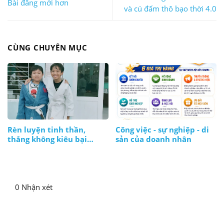
Bài đăng mới hơn
và cú đấm thô bạo thời 4.0
CÙNG CHUYÊN MỤC
Rèn luyện tinh thần,
Công việc - sự nghiệp - di
thắng không kiêu bại
sản của doanh nhân
không nản, lúc nào cũng
bình tĩnh
0 Nhận xét