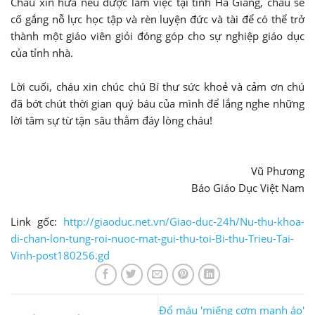
Cháu xin hứa nếu được làm việc tại tỉnh Hà Giang, cháu sẽ
cố gắng nỗ lực học tập và rèn luyện đức và tài để có thể trở
thành một giáo viên giỏi đóng góp cho sự nghiệp giáo dục
của tỉnh nhà.
Lời cuối, cháu xin chúc chú Bí thư sức khoẻ và cảm ơn chú
đã bớt chút thời gian quý báu của mình để lắng nghe những
lời tâm sự từ tận sâu thẳm đáy lòng cháu!
Vũ Phương
Báo Giáo Dục Việt Nam
Link gốc:
http://giaoduc.net.vn/Giao-duc-24h/Nu-thu-khoa-
di-chan-lon-tung-roi-nuoc-mat-gui-thu-toi-Bi-thu-Trieu-Tai-
Vinh-post180256.gd
Đổ máu 'miếng cơm manh áo'