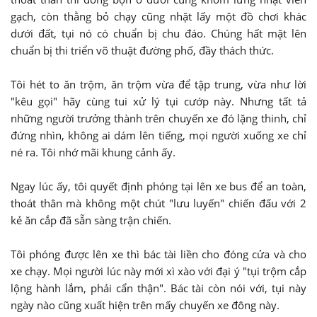
gạch, còn thằng bỏ chạy cũng nhặt lấy một đồ chơi khác
dưới đất, tụi nó có chuẩn bị chu đáo. Chúng hất mặt lên
chuẩn bị thi triển võ thuật đường phố, đầy thách thức.
Tôi hét to ăn trộm, ăn trộm vừa để tập trung, vừa như lời
"kêu gọi" hãy cùng tui xử lý tụi cướp này. Nhưng tất tả
những người trưởng thành trên chuyến xe đó lặng thinh, chỉ
đứng nhìn, không ai dám lên tiếng, mọi người xuống xe chỉ
né ra. Tôi nhớ mãi khung cảnh ấy.
Ngay lúc ấy, tôi quyết định phóng tại lên xe bus để an toàn,
thoát thân mà không một chút "lưu luyến" chiến đấu với 2
kẻ ăn cắp đã sẵn sàng trận chiến.
Tôi phóng được lên xe thì bác tài liền cho đóng cửa và cho
xe chạy. Mọi người lúc này mới xì xào với đại ý "tụi trộm cắp
lộng hành lắm, phải cẩn thận". Bác tài còn nói với, tụi này
ngày nào cũng xuất hiện trên mấy chuyến xe đông này.