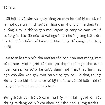
Tóm lại:
- Xã hội ta vô cảm và ngày càng vô cảm hơn có lý do cả, nó
là một quá trình lịch sử văn hóa chứ không chỉ là theo tình
huống. Đây là đất Saigon mà Saigon lại càng vô cảm với kẻ
cướp giật. Lúc đó nếu có vài người lớn hưởng ứng bắt trộm
thì tôi chắc chắn thể hiện hết khả năng để cùng nhau truy
đuổi.
- An toàn là trên hết, thà mất tài sản còn hơn mất mạng, mất
sức khỏe. Mỗi người cần có lựa chọn phù hợp cho từng
hoàn cảnh. Tôi sợ bị kẻ cướp đâm một nhát thấu tim, hay
đập vào đầu vào gáy một cái vỡ sọ gãy cổ... là thật, tôi sợ.
Đó là lý do khi tôi chia sẻ về kỹ thuật tự vệ, tôi luôn nói rõ
nguyên tắc "an toàn là trên hết".
Đừng trách con trẻ vô cảm mà hãy nhìn lại người lớn của
chúng ta đang đối xử với nhau như thế nào. Đừng trách tụi