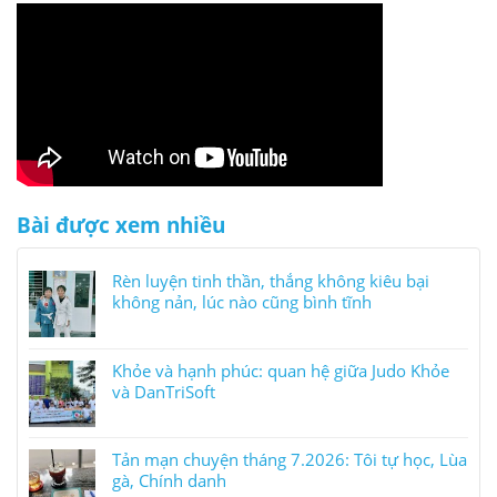
Bài được xem nhiều
Rèn luyện tinh thần, thắng không kiêu bại
không nản, lúc nào cũng bình tĩnh
Khỏe và hạnh phúc: quan hệ giữa Judo Khỏe
và DanTriSoft
Tản mạn chuyện tháng 7.2026: Tôi tự học, Lùa
gà, Chính danh