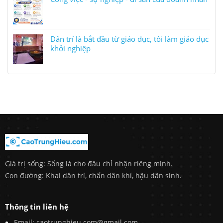
Dân trí là bắt đầu từ giáo dục, tôi làm giáo dục
khởi nghiệp
Giá trị sống: Sống là cho đâu chỉ nhận riêng mình.
Con đường: Khai dân trí, chấn dân khí, hậu dân sinh.
Thông tin liên hệ
Email: caotrunghieu.com@gmail.com