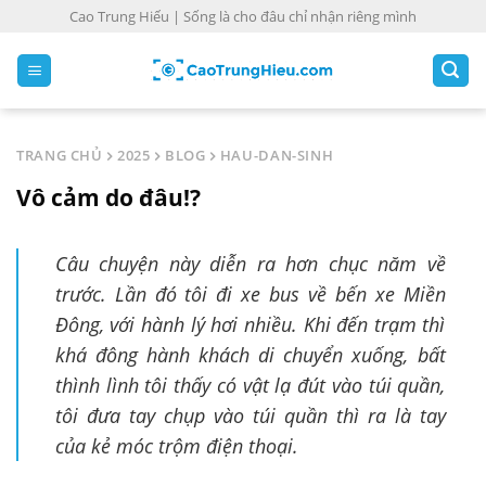
S
Cao Trung Hiếu | Sống là cho đâu chỉ nhận riêng mình
k
i
p
t
o
TRANG CHỦ
2025
BLOG
HAU-DAN-SINH
c
Vô cảm do đâu!?
o
n
t
Câu chuyện này diễn ra hơn chục năm về
e
trước. Lần đó tôi đi xe bus về bến xe Miền
n
Đông, với hành lý hơi nhiều. Khi đến trạm thì
t
khá đông hành khách di chuyển xuống, bất
thình lình tôi thấy có vật lạ đút vào túi quần,
tôi đưa tay chụp vào túi quần thì ra là tay
của kẻ móc trộm điện thoại.