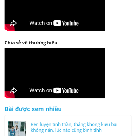
Chia sẻ về thương hiệu
Bài được xem nhiều
Rèn luyện tinh thần, thắng không kiêu bại
không nản, lúc nào cũng bình tĩnh