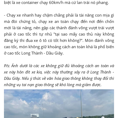
biệt là xe container chạy 60km/h mà cứ lan trái nó phang.
- Chạy xe nhanh hay chậm chẳng phải là tài năng con mịa gì
mà đòi chứng tỏ, chạy xe an toàn chạy đến nơi đến chốn
mới là tài năng, nên gặp các thánh đánh võng vượt trái vượt
phải ở cao tốc thì tự nhủ "tại sao mấy cao thủ này không
đăng ký thi đua xe ô tô có tốt hơn không?". Món đánh võng
cao tốc, món không giữ khoảng cách an toàn khá là phổ biến
ở cao tốc Long Thành - Dầu Giây.
P/s: Ảnh dưới là các xe không giữ đủ khoảng cách an toàn và
xe này hôn đít xe kia, việc này thường xảy ra ở Long Thành -
Dầu Giây. Nếu ý thức về văn hóa giao thông không thay đổi thì
những vụ tai nạn giao thông sẽ khó lòng mà giảm được.