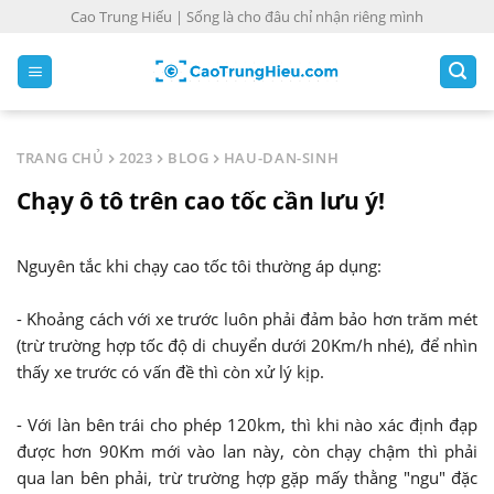
S
Cao Trung Hiếu | Sống là cho đâu chỉ nhận riêng mình
k
i
p
t
o
TRANG CHỦ
2023
BLOG
HAU-DAN-SINH
c
Chạy ô tô trên cao tốc cần lưu ý!
o
n
t
Nguyên tắc khi chạy cao tốc tôi thường áp dụng:
e
n
- Khoảng cách với xe trước luôn phải đảm bảo hơn trăm mét
t
(trừ trường hợp tốc độ di chuyển dưới 20Km/h nhé), để nhìn
thấy xe trước có vấn đề thì còn xử lý kịp.
- Với làn bên trái cho phép 120km, thì khi nào xác định đạp
được hơn 90Km mới vào lan này, còn chạy chậm thì phải
qua lan bên phải, trừ trường hợp gặp mấy thằng "ngu" đặc