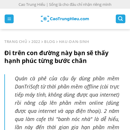
S
Cao Trung Hiếu | Sống là cho đâu chỉ nhận riêng mình
k
i
p
t
o
TRANG CHỦ
2022
BLOG
HAU-DAN-SINH
c
Đi trên con đường này bạn sẽ thấy
o
n
hạnh phúc từng bước chân
t
e
Quán cà phê của cậu ấy dùng phần mềm
n
DanTriSoft từ thời phần mềm offline (cài trực
t
tiếp máy tính, không dùng được qua internet)
rồi nâng cấp lên phần mềm online (dùng
được qua internet và app điện thoại). 2 năm
qua làm cafe thì "banh nóc nhà" là dễ hiểu,
lần này đến thời gian gia hạn phần mềm