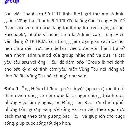
group
Sau việc Thanh tra Sở TTTT tỉnh BRVT gửi thư mời Admin
group Vũng Tàu Thành Phố Tôi Yêu là ông Cao Trung Hiếu để
"Làm việc về nội dung đăng tải thông tin trên mạng xã hội
Facebook", nhưng vì hoàn cảnh là Admin Cao Trung Hiếu
vẫn đang ở TP HCM, còn trong giai đoạn giãn cách xã hội
nên chưa đến trực tiếp để làm việc được với Thanh tra sở
nên nhóm admin/mod của group nhắc nhở và đưa ra các
yêu cầu sau với ông Hiếu, để đảm bảo "Group là nơi dành
cho bất kỳ ai có tình cảm yêu mến Vũng Tàu nói riêng và
tỉnh Bà Rịa Vũng Tàu nói chung" như sau:
Điều 1
. Ông Hiếu chỉ được phép duyệt (approve) các tin từ
thành viên đăng có nội dung là ca ngợi những thành quả,
những việc làm ý nghĩa, ơn Đảng - ơn Bác - ơn chính phủ,
những tấm gương sáng về sống và làm việc theo đạo đức
cách mạng theo tấm gương bác Hồ... và giúp ích cho cuộc
sống, giúp cuộc sống tốt đẹp hơn.