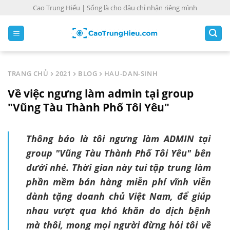
S
Cao Trung Hiếu | Sống là cho đâu chỉ nhận riêng mình
k
i
p
t
o
TRANG CHỦ
2021
BLOG
HAU-DAN-SINH
c
Về việc ngưng làm admin tại group
o
n
"Vũng Tàu Thành Phố Tôi Yêu"
t
e
Thông báo là tôi ngưng làm ADMIN tại
n
group "Vũng Tàu Thành Phố Tôi Yêu" bên
t
dưới nhé. Thời gian này tui tập trung làm
phần mềm bán hàng miễn phí vĩnh viễn
dành tặng doanh chủ Việt Nam, để giúp
nhau vượt qua khó khăn do dịch bệnh
mà thôi, mong mọi người đừng hỏi tôi về