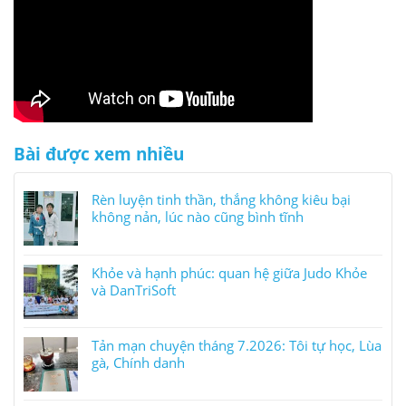
Bài được xem nhiều
Rèn luyện tinh thần, thắng không kiêu bại
không nản, lúc nào cũng bình tĩnh
Khỏe và hạnh phúc: quan hệ giữa Judo Khỏe
và DanTriSoft
Tản mạn chuyện tháng 7.2026: Tôi tự học, Lùa
gà, Chính danh