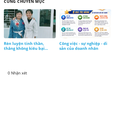
CÙNG CHUYÊN MỤC
Rèn luyện tinh thần,
Công việc - sự nghiệp - di
thắng không kiêu bại
sản của doanh nhân
không nản, lúc nào cũng
bình tĩnh
0 Nhận xét