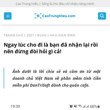
S
Cao Trung Hiếu | Sống là cho đâu chỉ nhận riêng mình
k
i
p
t
o
TRANG CHỦ
2021
BLOG
HAU-DAN-SINH
c
Ngay lúc cho đi là bạn đã nhận lại rồi
o
n
nên đừng đòi hỏi gì cả!
t
e
n
Ảnh dưới là lời chia sẻ và cảm ơn từ một
t
doanh chủ Việt Nam về phần mềm tính tiền
miễn phí DanTriSoft dành cho quán cafe.