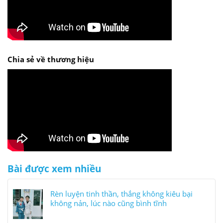
Chia sẻ về thương hiệu
Bài được xem nhiều
Rèn luyện tinh thần, thắng không kiêu bại
không nản, lúc nào cũng bình tĩnh