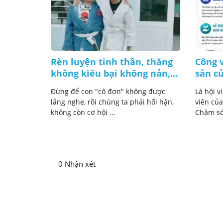
 giờ chú
Rèn luyện tinh thần, thắng
Công v
 thuê!
không kiêu bại không nản,
sản c
lúc nào cũng bình tĩnh
ng phải
Đừng để con "cô đơn" không được
Là hội v
 mà là lúc
lắng nghe, rồi chúng ta phải hối hận,
viên của
không còn cơ hội ...
Chăm sóc
0 Nhận xét