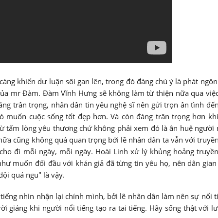
 càng khiến dư luận sôi gan lên, trong đó đáng chú ý là phát ngôn
 của mr Đàm. Đàm Vĩnh Hưng sẽ không làm từ thiện nữa qua việ
 đáng trân trọng, nhân dân tin yêu nghệ sĩ nên gửi trọn ân tình đế
 đó muốn cuộc sống tốt đẹp hơn. Và còn đáng trân trọng hơn kh
 từ tấm lòng yêu thương chứ không phải xem đó là ân huệ người 
nữa cũng không quá quan trọng bởi lẽ nhân dân ta vẫn với truyề
c cho đi mỗi ngày, mỗi ngày. Hoài Linh xử lý khủng hoảng truyề
hư muốn đối đầu với khán giả đã từng tin yêu họ, nên dân gian
ội quá ngu" là vậy.
iếng nhìn nhận lại chính mình, bởi lẽ nhân dân làm nên sự nổi t
 giáng khi người nổi tiếng tạo ra tai tiếng. Hãy sống thật với lư