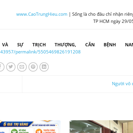
www.CaoTrungHieu.com
| Sống là cho đâu chỉ nhận riê
TP HCM ngày 29/0
 VÀ SỰ TRỊCH THƯỢNG, CĂN BỆNH N
6943957/permalink/5505469826191208
Người vô 