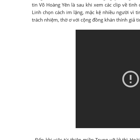
tin Võ Hoàng Yên là sau khi xem các clip về tình
Linh chọn cách im lặng, mặc kệ nhiều người vì 
trách nhiệm, thờ ơ với cộng đồng khán thính giả ti
- Đến khi việc từ thiện miền Trung vỡ lở thì Hoài