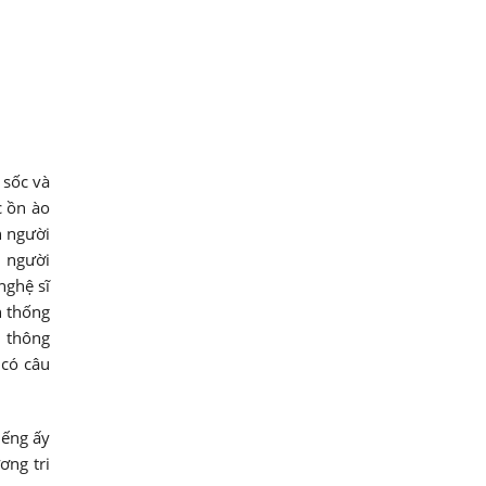
 sốc và
c ồn ào
n người
i người
nghệ sĩ
n thống
n thông
 có câu
iếng ấy
ơng tri