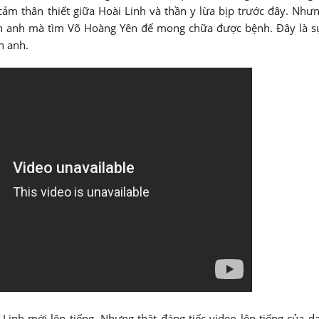
 cảm thân thiết giữa Hoài Linh và thần y lừa bịp trước đây. Như
tin anh mà tìm Võ Hoàng Yên để mong chữa được bệnh. Đây là s
n anh.
 Linh mới lên tiếng. Nhưng thật đáng tiếc video lên tiếng của d