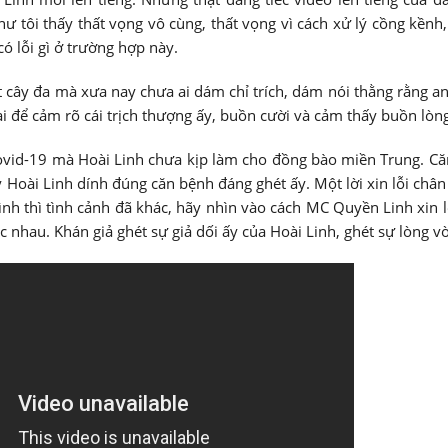
 tôi thấy thất vọng vô cùng, thất vọng vì cách xử lý cồng kềnh,
ó lỗi gì ở trường hợp này.
t cây đa mà xưa nay chưa ai dám chỉ trích, dám nói thằng rằng a
ài để cảm rõ cái trịch thượng ấy, buồn cười và cảm thấy buồn lòn
 Covid-19 mà Hoài Linh chưa kịp làm cho đồng bào miền Trung. C
ày Hoài Linh dính đúng căn bệnh đáng ghét ấy. Một lời xin lỗi chân
ình thì tình cảnh đã khác, hãy nhìn vào cách MC Quyền Linh xin l
ác nhau. Khán giả ghét sự giả dối ấy của Hoài Linh, ghét sự lòng v