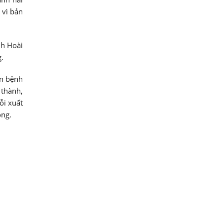
 vì bản
nh Hoài
g.
ăn bệnh
 thành,
ỗi xuất
òng.