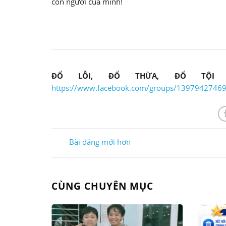
con người của mình!
ĐỔ LỖI, ĐỔ THỪA, ĐỔ TỘI
https://www.facebook.com/groups/139794274
Bài đăng mới hơn
CÙNG CHUYÊN MỤC