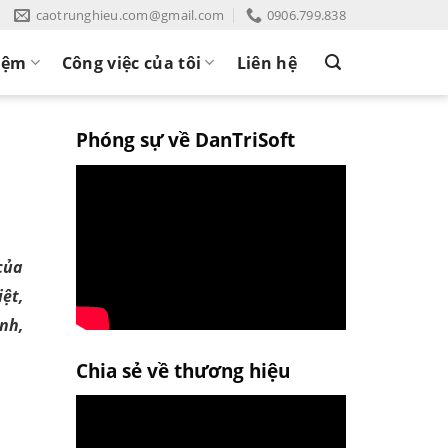
caotrunghieu.com@gmail.com
0906.799.838
iệm
Công việc của tôi
Liên hệ
Phóng sự về DanTriSoft
của
iệt,
ình,
Chia sẻ về thương hiệu