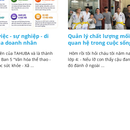
iệc - sự nghiệp - di
Quản lý chất lượng mối
ủa doanh nhân
quan hệ trong cuộc sốn
iên của TAHUBA và là thành
Hôm rồi tôi hỏi cháu tôi năm na
 Ban 5 "Văn hóa thể thao -
lớp 4: - Nếu lỡ con thấy cậu đan
 sức khỏe - Xã ...
đó đánh ở ngoài ...