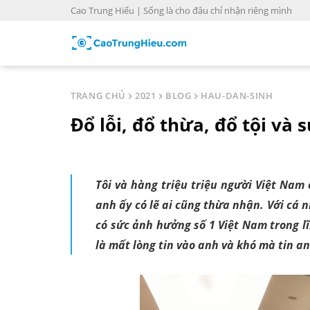
S
Cao Trung Hiếu | Sống là cho đâu chỉ nhận riêng mình
k
i
p
t
o
TRANG CHỦ
2021
BLOG
HAU-DAN-SINH
c
Đổ lỗi, đổ thừa, đổ tội và
o
n
t
e
Tôi và hàng triệu triệu người Việt Nam
n
anh ấy có lẽ ai cũng thừa nhận. Với cá nh
t
có sức ảnh hưởng số 1 Việt Nam trong lĩn
là mất lòng tin vào anh và khó mà tin a