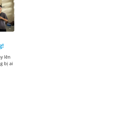
Đai đen Judo là gì? Giá trị
g!
đai đen Judo đem lại cho xã
hội là gì?
y lên
Người ngoài võ thuật thường nghĩ đai
g bị ai
đen là đỉnh cao, là sự kết thúc của một
quá trình học hỏi. ...