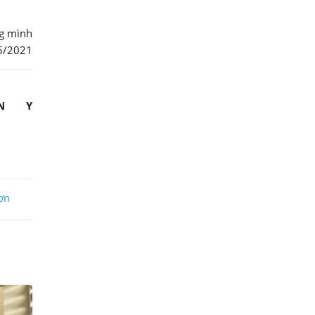
ng mình
5/2021
AN Y
ơn