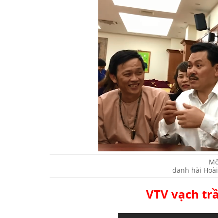
Mố
danh hài Hoài
VTV vạch tr