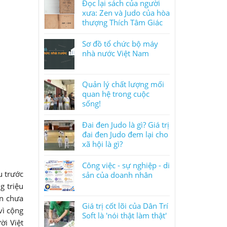
Đọc lại sách của người
xưa: Zen và Judo của hòa
thượng Thích Tâm Giác
Sơ đồ tổ chức bộ máy
nhà nước Việt Nam
Quản lý chất lượng mối
quan hệ trong cuộc
sống!
Đai đen Judo là gì? Giá trị
đai đen Judo đem lại cho
xã hội là gì?
Công việc - sự nghiệp - di
u trước
sản của doanh nhân
g triệu
ên chưa
Giá trị cốt lõi của Dân Trí
vì cộng
Soft là 'nói thật làm thật'
ời Việt