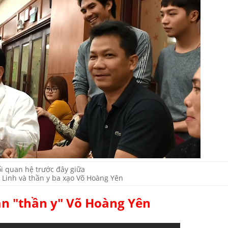
i quan hệ trước đây giữa
 Linh và thần y ba xạo Võ Hoàng Yên
ần "thần y" Võ Hoàng Yên