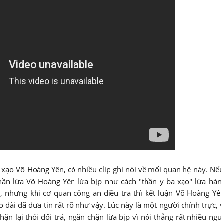
 xạo Võ Hoàng Yên, có nhiều clip ghi nói về mối quan hệ này. Nế
n lừa Võ Hoàng Yên lừa bịp như cách "thần y ba xạo" lừa hàn
nh, nhưng khi cơ quan công an điều tra thì kết luận Võ Hoàng Y
 đài đã đưa tin rất rõ như vậy. Lúc này là một người chính trực, 
ặn lại thói dối trá, ngăn chặn lừa bịp vì nói thẳng rất nhiều ngư