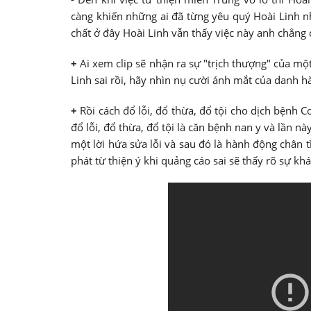
càng khiến những ai đã từng yêu quý Hoài Linh như
chất ở đây Hoài Linh vẫn thấy việc này anh chẳng c
+
Ai xem clip sẽ nhận ra sự "trịch thượng" của mộ
Linh sai rồi, hãy nhìn nụ cười ánh mắt của danh h
+
Rồi cách đổ lỗi, đổ thừa, đổ tội cho dịch bệnh
đổ lỗi, đổ thừa, đổ tội là căn bệnh nan y và lần n
một lời hứa sửa lỗi và sau đó là hành động chân t
phát từ thiện ý khi quảng cáo sai sẽ thấy rõ sự kh