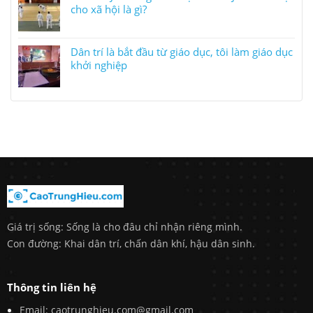
cho xã hội là gì?
Dân trí là bắt đầu từ giáo dục, tôi làm giáo dục
khởi nghiệp
Giá trị sống: Sống là cho đâu chỉ nhận riêng mình.
Con đường: Khai dân trí, chấn dân khí, hậu dân sinh.
Thông tin liên hệ
Email: caotrunghieu.com@gmail.com