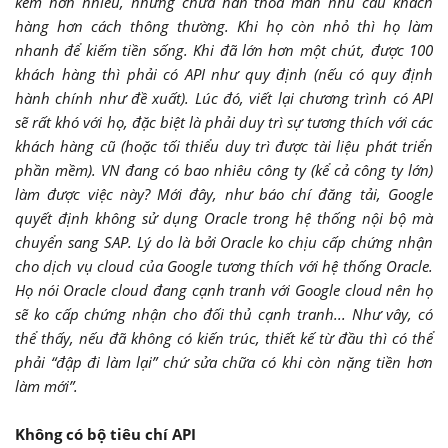
kém hơn nhiều, nhưng chưa hẳn thỏa mãn nhu cầu khách
hàng hơn cách thông thường. Khi họ còn nhỏ thì họ làm
nhanh để kiếm tiền sống. Khi đã lớn hơn một chút, được 100
khách hàng thì phải có API như quy định (nếu có quy định
hành chính như đề xuất). Lúc đó, viết lại chương trình có API
sẽ rất khó với họ, đặc biệt là phải duy trì sự tương thích với các
khách hàng cũ (hoặc tối thiểu duy trì được tài liệu phát triển
phần mềm). VN đang có bao nhiêu công ty (kể cả công ty lớn)
làm được việc này? Mới đây, như báo chí đăng tải, Google
quyết định không sử dụng Oracle trong hệ thống nội bộ mà
chuyển sang SAP. Lý do là bởi Oracle ko chịu cấp chứng nhận
cho dịch vụ cloud của Google tương thích với hệ thống Oracle.
Họ nói Oracle cloud đang cạnh tranh với Google cloud nên họ
sẽ ko cấp chứng nhận cho đối thủ cạnh tranh... Như vây, có
thể thấy, nếu đã không có kiến trúc, thiết kế từ đầu thì có thể
phải “đập đi làm lại” chứ sửa chữa có khi còn nặng tiền hơn
làm mới”.
Không có bộ tiêu chí API