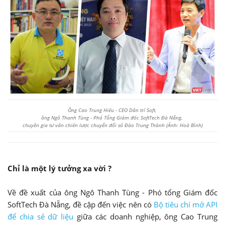
Ông Cao Trung Hiếu - CEO Dân trí Soft,
ông Ngô Thanh Tùng - Phó Tổng Giám đốc SoftTech Đà Nẵng,
chuyên gia tư vấn chiến lược chuyển đổi số Đào Trung Thành (Ảnh: Hoà Bình)
Chỉ là một lý tưởng xa vời ?
Về đề xuất của ông Ngô Thanh Tùng - Phó tổng Giám đốc
SoftTech Đà Nẵng, đề cập đến việc nên có
Bộ tiêu chí mở API
để chia sẻ dữ liệu
giữa các doanh nghiệp, ông Cao Trung