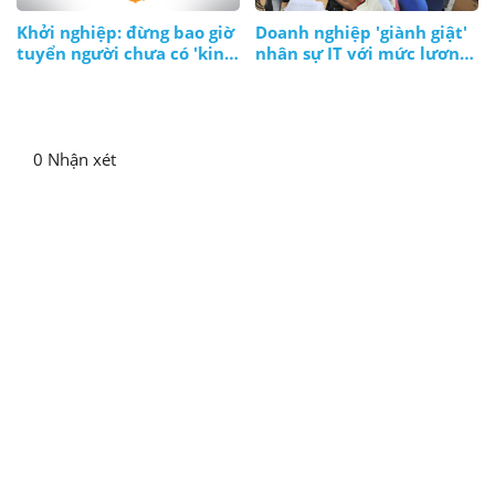
Khởi nghiệp: đừng bao giờ
Doanh nghiệp 'giành giật'
tuyển người chưa có 'kinh
nhân sự IT với mức lương
nghiệm'!?
ngàn đô
0 Nhận xét