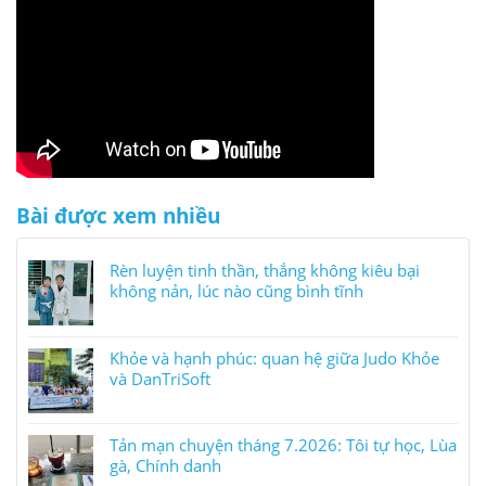
Bài được xem nhiều
Rèn luyện tinh thần, thắng không kiêu bại
không nản, lúc nào cũng bình tĩnh
Khỏe và hạnh phúc: quan hệ giữa Judo Khỏe
và DanTriSoft
Tản mạn chuyện tháng 7.2026: Tôi tự học, Lùa
gà, Chính danh