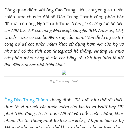
Đồng quan điểm với ông Cao Trung Hiếu, chuyên gia tư vấn
chiến lược chuyển đổi số Đào Trung Thành cũng phản bác
đề xuất của ông Ngô Thanh Tùng:
“Làm gì có cái gọi là bộ tiêu
chí API? Các API các hãng Microsoft, Google, IBM, Amazon, SAP,
Oracle… đều có các bộ API riêng của mình! Vấn đề là họ có thể
công bố để các phần mềm khác sử dụng hàm API của họ và
như thế có thể tích hợp (integrate) hệ thống. Những vụ mua
các phần mềm riêng lẻ của các hãng rồi tích hợp luôn là nỗi
đau đầu của các nhà triển khai”.
Ông Đào Trung Thành
Ông Đào Trung Thành
khẳng định:
“Đề xuất như thế rất thiếu
thực tế! Ví dụ nói các phần mềm của Viettel và VNPT hay FPT
phát triển đang có các hàm API rồi và chắc chắn chúng khác
nhau. Thế thì thống nhất bộ tiêu chí kiểu gì? Đập đi làm lại bộ
API sao? Không đơn giản thế khi hệ thống có hàng triệu dòng