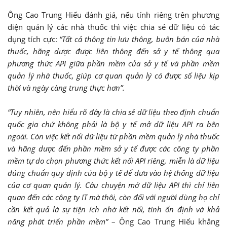
Ông Cao Trung Hiếu đánh giá, nếu tính riêng trên phương
diện quản lý các nhà thuốc thì việc chia sẻ dữ liệu có tác
dụng tích cực:
“Tất cả thông tin lưu thông, buôn bán của nhà
thuốc, hãng dược được liên thông đến sở y tế thông qua
phương thức API giữa phần mềm của sở y tế và phần mềm
quản lý nhà thuốc, giúp cơ quan quản lý có được số liệu kịp
thời và ngày càng trung thực hơn”.
“Tuy nhiên, nên hiểu rõ đây là chia sẻ dữ liệu theo định chuẩn
quốc gia chứ không phải là bộ y tế mở dữ liệu API ra bên
ngoài. Còn việc kết nối dữ liệu từ phần mềm quản lý nhà thuốc
và hãng dược đến phần mềm sở y tế được các công ty phần
mềm tự do chọn phương thức kết nối API riêng, miễn là dữ liệu
đúng chuẩn quy định của bộ y tế để đưa vào hệ thống dữ liệu
của cơ quan quản lý. Câu chuyện mở dữ liệu API thì chỉ liên
quan đến các công ty IT mà thôi, còn đối với người dùng họ chỉ
cần kết quả là sự tiện ích nhờ kết nối, tính ổn định và khả
năng phát triển phần mềm”
– Ông Cao Trung Hiếu khẳng