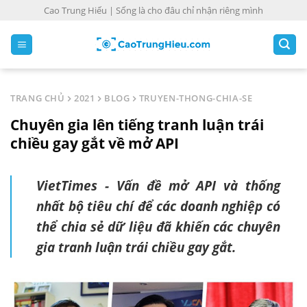
S
Cao Trung Hiếu | Sống là cho đâu chỉ nhận riêng mình
k
i
p
t
o
TRANG CHỦ
2021
BLOG
TRUYEN-THONG-CHIA-SE
c
Chuyên gia lên tiếng tranh luận trái
o
n
chiều gay gắt về mở API
t
e
VietTimes - Vấn đề mở API và thống
n
nhất bộ tiêu chí để các doanh nghiệp có
t
thể chia sẻ dữ liệu đã khiến các chuyên
gia tranh luận trái chiều gay gắt.