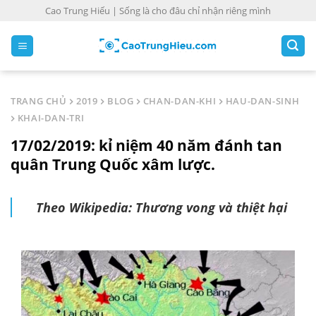
S
Cao Trung Hiếu | Sống là cho đâu chỉ nhận riêng mình
k
i
p
t
o
TRANG CHỦ
2019
BLOG
CHAN-DAN-KHI
HAU-DAN-SINH
c
KHAI-DAN-TRI
o
17/02/2019: kỉ niệm 40 năm đánh tan
n
t
quân Trung Quốc xâm lược.
e
n
Theo Wikipedia: Thương vong và thiệt hại
t