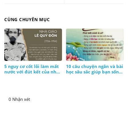
CÙNG CHUYÊN MỤC
5 nguy cơ cốt lõi làm mất
10 câu chuyện ngắn và bài
nước với đút kết của nhà
học sâu sắc giúp bạn sống
giáo Lê Quý Đôn
ý nghĩa hơn
0 Nhận xét