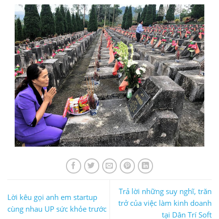
Trả lời những suy nghĩ, trăn
Lời kêu gọi anh em startup
trở của việc làm kinh doanh
cùng nhau UP sức khỏe trước
tại Dân Trí Soft