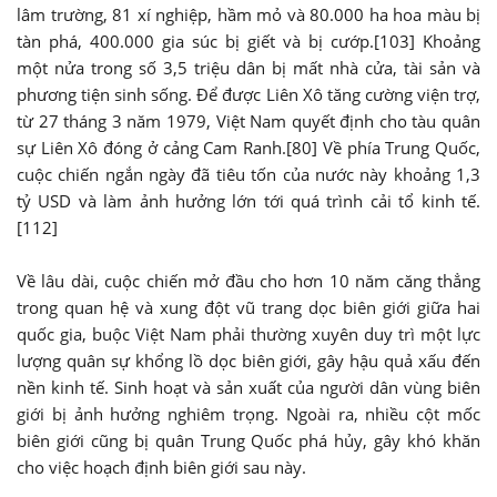
lâm trường, 81 xí nghiệp, hầm mỏ và 80.000 ha hoa màu bị
tàn phá, 400.000 gia súc bị giết và bị cướp.[103] Khoảng
một nửa trong số 3,5 triệu dân bị mất nhà cửa, tài sản và
phương tiện sinh sống. Để được Liên Xô tăng cường viện trợ,
từ 27 tháng 3 năm 1979, Việt Nam quyết định cho tàu quân
sự Liên Xô đóng ở cảng Cam Ranh.[80] Về phía Trung Quốc,
cuộc chiến ngắn ngày đã tiêu tốn của nước này khoảng 1,3
tỷ USD và làm ảnh hưởng lớn tới quá trình cải tổ kinh tế.
[112]
Về lâu dài, cuộc chiến mở đầu cho hơn 10 năm căng thẳng
trong quan hệ và xung đột vũ trang dọc biên giới giữa hai
quốc gia, buộc Việt Nam phải thường xuyên duy trì một lực
lượng quân sự khổng lồ dọc biên giới, gây hậu quả xấu đến
nền kinh tế. Sinh hoạt và sản xuất của người dân vùng biên
giới bị ảnh hưởng nghiêm trọng. Ngoài ra, nhiều cột mốc
biên giới cũng bị quân Trung Quốc phá hủy, gây khó khăn
cho việc hoạch định biên giới sau này.