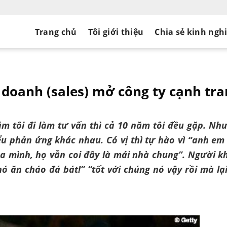
Trang chủ
Tôi giới thiệu
Chia sẻ kinh ngh
H
 doanh (sales) mở công ty cạnh tr
m tôi đi làm tư vấn thì cả 10 năm tôi đều gặp. Nh
iểu phản ứng khác nhau. Có vị thì tự hào vì “anh em
a mình, họ vẫn coi đây là mái nhà chung”. Người k
nó ăn cháo đá bát!” “tốt với chúng nó vậy rồi mà lại