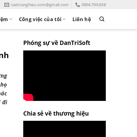
caotrunghieu.com@gmail.com
0906.799.838
iệm
Công việc của tôi
Liên hệ
Phóng sự về DanTriSoft
anh
ưng
 họ
hác
 đi
Chia sẻ về thương hiệu