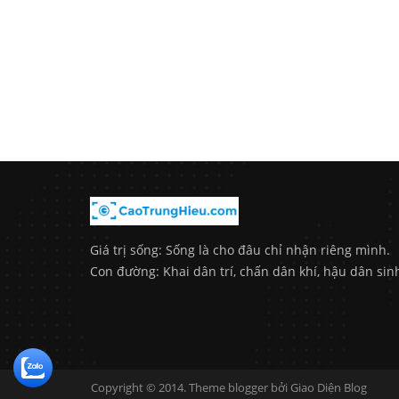
Giá trị sống: Sống là cho đâu chỉ nhận riêng mình.
Con đường: Khai dân trí, chấn dân khí, hậu dân sin
Copyright © 2014. Theme blogger bởi
Giao Diện Blog