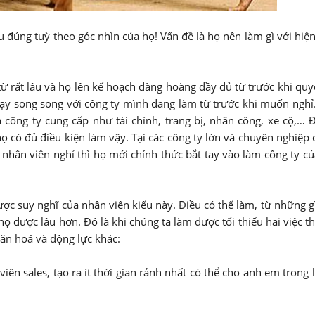
 đúng tuỳ theo góc nhìn của họ! Vấn đề là họ nên làm gì với hiệ
ừ rất lâu và họ lên kế hoạch đàng hoàng đầy đủ từ trước khi quy
hạy song song với công ty mình đang làm từ trước khi muốn nghỉ
công ty cung cấp như tài chính, trang bị, nhân công, xe cộ,… Đ
ọ có đủ điều kiện làm vậy. Tại các công ty lớn và chuyên nghiệp
nhân viên nghỉ thì họ mới chính thức bắt tay vào làm công ty củ
c suy nghĩ của nhân viên kiểu này. Điều có thể làm, từ những gì
ọ được lâu hơn. Đó là khi chúng ta làm được tối thiểu hai việc th
văn hoá và động lực khác:
iên sales, tạo ra ít thời gian rảnh nhất có thể cho anh em trong 