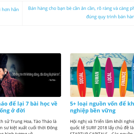
Bán hàng cho bạn bè cần ân cần, rõ ràng và càng p
i hơn hẳn
đúng quy trình bán hàn
áo để lại 7 bài học về
5+ loại nguồn vốn để k
ống ở đời
nghiệp bền vững
ch sử Trung Hoa, Tào Tháo là
Hội nghị và Triển lãm khởi nghi
 sư kiệt xuất cuối thời Đông
quốc tế SURF 2018 lấy chủ đề là
g hình tượng về ...
STARTUP CAPITALS - Các nguồn v