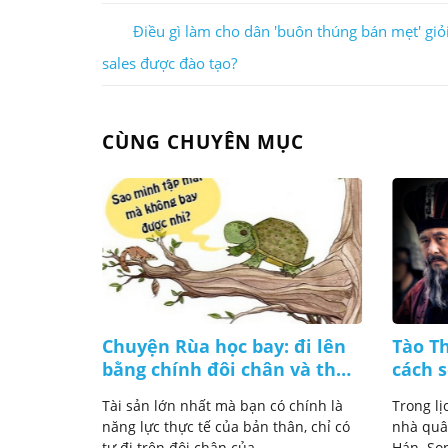
Điều gì làm cho dân 'buôn thúng bán mẹt' giỏ
sales được đào tạo?
CÙNG CHUYÊN MỤC
cam kết!
Chuyện Rùa học bay: đi lên
Tào Th
bằng chính đôi chân và thực
cách s
a hay nhắc
lực của mình
̀ yếu tố
Tài sản lớn nhất mà bạn có chính là
Trong lị
năng lực thực tế của bản thân, chỉ có
nhà quân
tự đi trên đôi chân của ...
Hán. Son