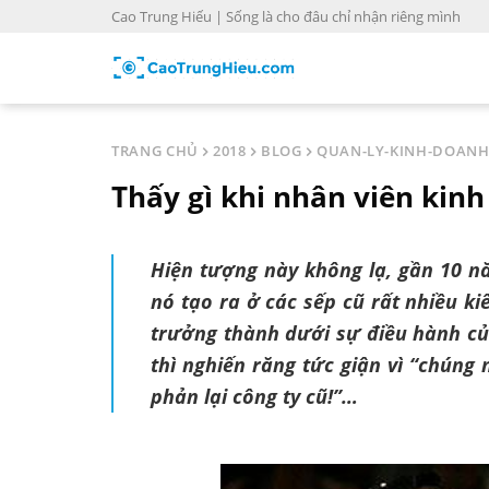
S
Cao Trung Hiếu | Sống là cho đâu chỉ nhận riêng mình
k
i
p
t
o
TRANG CHỦ
2018
BLOG
QUAN-LY-KINH-DOAN
c
Thấy gì khi nhân viên kinh
o
n
t
Hiện tượng này không lạ, gần 10 nă
e
nó tạo ra ở các sếp cũ rất nhiều k
n
t
trưởng thành dưới sự điều hành củ
thì nghiến răng tức giận vì “chúng 
phản lại công ty cũ!”…