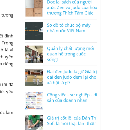
Đọc lại sách của người
xưa: Zen và Judo của hòa
thượng Thích Tâm Giác
n tượng
Sơ đồ tổ chức bộ máy
nhà nước Việt Nam
ết định
. Trong
Quản lý chất lượng mối
ó là vì
quan hệ trong cuộc
 chuyện
sống!
a riêng
Đai đen Judo là gì? Giá trị
đai đen Judo đem lại cho
xã hội là gì?
 tôi đã
iết yếu
Công việc - sự nghiệp - di
sản của doanh nhân
lúc làm
Giá trị cốt lõi của Dân Trí
Soft là 'nói thật làm thật'