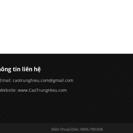
ông tin liên hệ
Email: caotrunghieu.com@gmail.com
Website: www.CaoTrungHieu.com
Điện thoại/Zalo: 0906.799.838