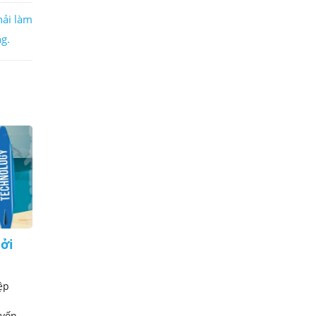
hải làm
g.
hởi
Khởi nghiệp: đừng bao giờ
tuyển người chưa có 'kinh
nghiệm'!?
ệp
“Kinh nghiệm là sự từng trải, sự trải
nghiệm thực tế, là cách xử lý các vấn
ốn ...
đề trong cuộc sống vừa ...