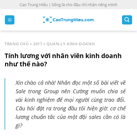
S
Cao Trung Hiếu | Sống là cho đâu chỉ nhận riêng mình
k
i
p
t
o
TRANG CHỦ
2017
QUAN-LY-KINH-DOANH
c
Tính lương với nhân viên kinh doanh
o
n
như thế nào?
t
e
Xin chào cả nhà! Nhân đọc một số bài viết về
n
Sale trong Group nên Cường muốn chia sẻ
t
vài kinh nghiệm để mọi người cùng trao đổi.
Câu hỏi đặt ra trong đầu tôi hiện giờ: cơ chế
lương chuẩn tắc của một đội sales cần có là
gì?