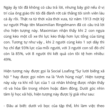
Ngày ấy tôi đã không có câu trả lời, nhưng bây giờ nếu ở vị
trí của ông giáo thì tôi đã đánh rớt cái thằng tôi sinh viên láu
cá ấy rồi. Thật ra từ thời xửa thời xưa, từ năm 1913 một kỹ
sư người Pháp tên Maximilian Ringelmann đã có câu trả lời
cho hiện tượng này. Maximiian nhận thấy khi 2 con ngựa
cùng kéo một cỗ xe thì lực kéo thấp hơn lực tổng của từng
con. Tương tự như vậy , khi 2 người cùng kéo 1 sợi dây thì
họ chỉ đạt 93% lực của mỗi người, với 3 người con số đó chỉ
còn là 85%, với 8 người thì kết quả còn tồi tệ hơn nhiều:
49%.
Hiện tương này được gọi là Social Loafing “Sự lười biếng xã
hội “ hay được gọi nôm na là “Anh hùng núp”. Hiện tượng
này xảy ra khi nỗ lực của 1 cá nhân không được nhận thấy
rõ và hòa lẫn trong nhóm hoặc đám đông. Dưới góc nhìn
tâm lý học xã hội, hiện tượng này được lý giải như sau:
- Đâu ai biết: dưới vỏ bọc của tập thể, khi làm việc theo