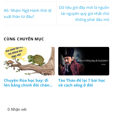
Dữ liệu giờ đây mới là nguồn
#6: Nhậm Ngã Hành thời @
tài nguyên quý giá nhất chứ
xuất thân từ đâu?
không phải dầu mỏ
CÙNG CHUYÊN MỤC
Chuyện Rùa học bay: đi
Tào Tháo để lại 7 bài học
lên bằng chính đôi chân
về cách sống ở đời
và thực lực của mình
0 Nhận xét