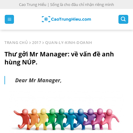
S
Cao Trung Hiếu | Sống là cho đâu chỉ nhận riêng mình
k
i
p
t
o
TRANG CHỦ
2017
QUAN-LY-KINH-DOANH
c
Thư gởi Mr Manager: về vấn đề anh
o
n
hùng NÚP.
t
e
Dear Mr Manager,
n
t