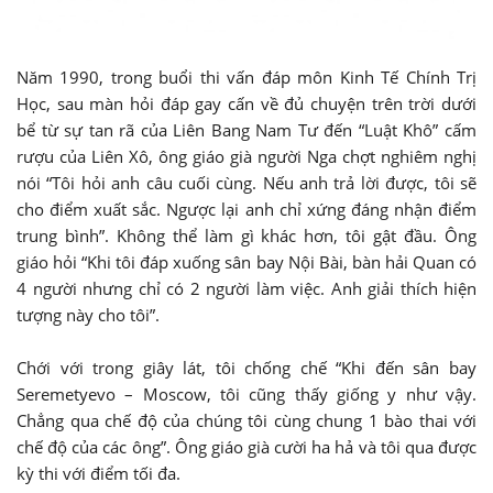
Năm 1990, trong buổi thi vấn đáp môn Kinh Tế Chính Trị
Học, sau màn hỏi đáp gay cấn về đủ chuyện trên trời dưới
bể từ sự tan rã của Liên Bang Nam Tư đến “Luật Khô” cấm
rượu của Liên Xô, ông giáo già người Nga chợt nghiêm nghị
nói “Tôi hỏi anh câu cuối cùng. Nếu anh trả lời được, tôi sẽ
cho điểm xuất sắc. Ngược lại anh chỉ xứng đáng nhận điểm
trung bình”. Không thể làm gì khác hơn, tôi gật đầu. Ông
giáo hỏi “Khi tôi đáp xuống sân bay Nội Bài, bàn hải Quan có
4 người nhưng chỉ có 2 người làm việc. Anh giải thích hiện
tượng này cho tôi”.
Chới với trong giây lát, tôi chống chế “Khi đến sân bay
Seremetyevo – Moscow, tôi cũng thấy giống y như vậy.
Chẳng qua chế độ của chúng tôi cùng chung 1 bào thai với
chế độ của các ông”. Ông giáo già cười ha hả và tôi qua được
kỳ thi với điểm tối đa.