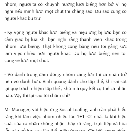
nhóm, người ta có khuynh hướng lười biếng hơn bởi vì họ
nghĩ nếu mình lười một chút thì chẳng sao. Dù sao cũng có
người khác bù trừ!
- Kỳ vọng người khác lười biếng và hiệu ứng bị lừa: bạn có
cảm giác bị lừa khi bạn nghĩ rằng thành viên khác trong
nhóm lười biếng. Thật không công bằng nếu tôi gắng sức
làm việc nhiều hơn người khác. Do họ lười biếng nên tôi
cũng sẽ lười một chút.
- Vô danh trong đám đông: nhóm càng lớn thì cá nhân trở
nên vô danh hơn. Vinh quang dành cho tập thể, khi sai sót
lại quy trách nhiệm tập thể , khó mà quy kết cụ thể cá nhân
nào. Vậy thì tại sao tôi chăm chỉ?
Mr Manager, với hiệu ứng Social Loafing, anh cần phải hiểu
rằng khi làm việc nhóm nhiều lúc 1+1 <2 nhất là khi hiệu
suất của cá nhân không nhận thấy rõ ràng, trực tiếp và hòa
lẫn vào nỗ lực của tập thể. Hiệu ứng này đặc biệt nguy hiểm