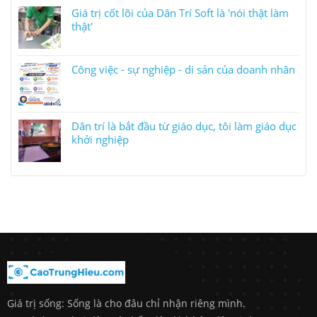
Giá trị cốt lõi của Dân Trí Soft là 'nói thật làm
thật'
Công việc - sự nghiệp - di sản của doanh nhân
Dân trí là bắt đầu từ giáo dục, tôi làm giáo dục
khởi nghiệp
Giá trị sống: Sống là cho đâu chỉ nhận riêng mình.