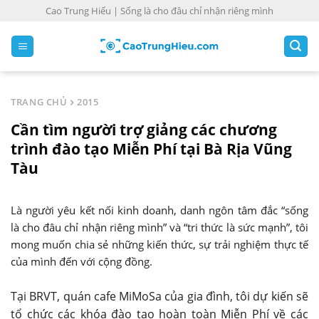
S
Cao Trung Hiếu | Sống là cho đâu chỉ nhận riêng mình
k
i
p
t
o
TRANG CHỦ
2015
c
Cần tìm người trợ giảng các chương
o
n
trình đào tạo Miễn Phí tại Bà Rịa Vũng
t
Tàu
e
n
Là người yêu kết nối kinh doanh, danh ngôn tâm đắc “sống
t
là cho đâu chỉ nhận riêng mình” và “tri thức là sức mạnh”, tôi
mong muốn chia sẻ những kiến thức, sự trải nghiệm thực tế
của mình đến với cộng đồng.
Tại BRVT, quán cafe MiMoSa của gia đình, tôi dự kiến sẽ
tổ chức các khóa đào tạo hoàn toàn Miễn Phí về các