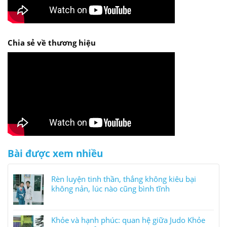
Chia sẻ về thương hiệu
Bài được xem nhiều
Rèn luyện tinh thần, thắng không kiêu bại
không nản, lúc nào cũng bình tĩnh
Khỏe và hạnh phúc: quan hệ giữa Judo Khỏe