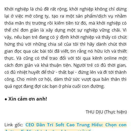
Khởi nghiệp là chủ đề rất rộng, khởi nghiệp không chỉ dừng
lại ở việc mở công ty, tạo ra một sản phẩm/dịch vụ nhằm
thỏa mãn thị trường rồi kiếm tiền từ đó, mà khởi nghiệp có
thể chỉ đơn giản là xây dựng một sự nghiệp vững chãi. Vì
vậy, nếu bạn trẻ đang có ý định khởi nghiệp và thấy có chút
hứng thú với những chia sẻ của tôi thì hãy dành chút thời
gian đọc qua các bài tôi đã viết, tin rằng nó hữu ích và thiết
thực. Và cũng có thể trao đổi với tôi qua kênh online một
cách đơn giản và khá thuận tiện. Người trẻ có đủ thời gian,
có đủ nhiệt huyết để thử - thất bại - đứng lên và đi tới thành
công. Cho mình cơ hội, dám thử sức vượt qua bản thân thì
quả ngọt đang đợi các bạn ở phía cuối con đường.
● Xin cảm ơn anh!
THU DỊU (Thực hiện)
Link gốc:
CEO Dân Trí Soft Cao Trung Hiếu: Chọn con