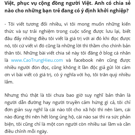
Việt, phục vụ cộng đồng người Việt. Anh có chia sẻ
nào cho những bạn trẻ đang có ý định khởi nghiệp?
- Tôi viết tương đối nhiều, vì tôi mong muốn những kiến
thức và sự trải nghiệm trong cuộc sống được lưu lại, biết
đâu đấy những điều tôi viết là giá trị với ai đó khi đọc được
nó, tôi cứ viết vì đó cũng là những lời thì thầm cho chính bản
thân tôi. Những bài viết chia sẻ này tôi đăng ở blog cá nhân
là
www.CaoTrungHieu.com
và facebook nên cũng được
nhiều người đón đọc, cũng không ít lần độc giả gửi lời cảm
ơn vì bài viết có giá trị, có ý nghĩa với họ, tôi trân quý nhiều
lắm.
Nhưng thú thật là tôi chưa bao giờ suy nghĩ bản thân là
người dẫn đường hay người truyền cảm hứng gì cả, tôi chỉ
đơn giản suy nghĩ là cái nào tốt cho xã hội thì nên làm, cái
nào đúng thì nên hết lòng ủng hộ, cái nào sai thì ra sức phản
biện, tôi cũng chỉ là một con người còn nhiều sai lầm và cần
điều chỉnh mỗi ngày.