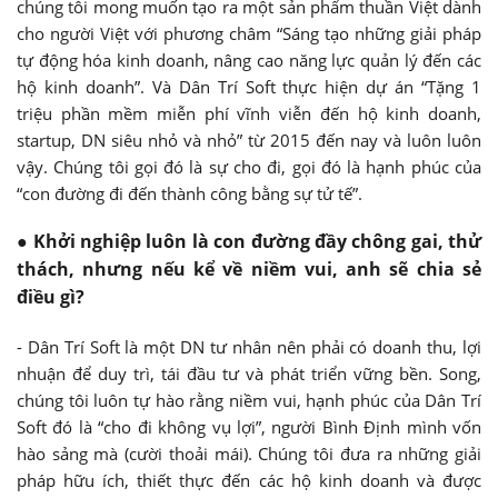
chúng tôi mong muốn tạo ra một sản phẩm thuần Việt dành
cho người Việt với phương châm “Sáng tạo những giải pháp
tự động hóa kinh doanh, nâng cao năng lực quản lý đến các
hộ kinh doanh”. Và Dân Trí Soft thực hiện dự án “Tặng 1
triệu phần mềm miễn phí vĩnh viễn đến hộ kinh doanh,
startup, DN siêu nhỏ và nhỏ” từ 2015 đến nay và luôn luôn
vậy. Chúng tôi gọi đó là sự cho đi, gọi đó là hạnh phúc của
“con đường đi đến thành công bằng sự tử tế”.
● Khởi nghiệp luôn là con đường đầy chông gai, thử
thách, nhưng nếu kể về niềm vui, anh sẽ chia sẻ
điều gì?
- Dân Trí Soft là một DN tư nhân nên phải có doanh thu, lợi
nhuận để duy trì, tái đầu tư và phát triển vững bền. Song,
chúng tôi luôn tự hào rằng niềm vui, hạnh phúc của Dân Trí
Soft đó là “cho đi không vụ lợi”, người Bình Định mình vốn
hào sảng mà (cười thoải mái). Chúng tôi đưa ra những giải
pháp hữu ích, thiết thực đến các hộ kinh doanh và được