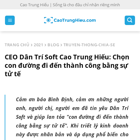
S
Cao Trung Hiếu | Sống là cho đâu chỉ nhận riêng mình
k
i
p
t
o
TRANG CHỦ
2021
BLOG
TRUYEN-THONG-CHIA-SE
c
CEO Dân Trí Soft Cao Trung Hiếu: Chọn
o
n
con đường đi đến thành công bằng sự
t
tử tế
e
n
t
Cảm ơn báo Bình Định, cảm ơn những người
anh, người chị, người em đã tin yêu Dân Trí
Soft và giúp lan tỏa "con đường đi đến thành
công bằng sự tử tế". Khi triết lý kinh doanh
này được nhân bản và áp dụng phổ biến cho