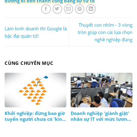
đường đi đến thành công bằng sự tử tế
Thuyết con nhím - 3 vòng
Làm kinh doanh thì Google là
tròn giúp con cái lựa chọn
bậc đại quân tử!
nghề nghiệp đúng
CÙNG CHUYÊN MỤC
Khởi nghiệp: đừng bao giờ
Doanh nghiệp 'giành giật'
tuyển người chưa có 'kinh
nhân sự IT với mức lương
nghiệm'!?
ngàn đô