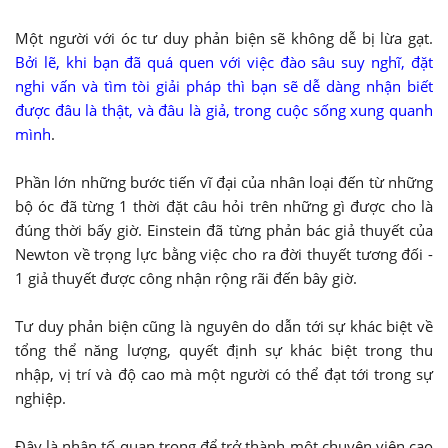
Một người với óc tư duy phản biện sẽ không dễ bị lừa gạt.
Bởi lẽ, khi bạn đã quá quen với việc đào sâu suy nghĩ, đặt
nghi vấn và tìm tòi giải pháp thì bạn sẽ dễ dàng nhận biết
được đâu là thật, và đâu là giả, trong cuộc sống xung quanh
mình
.
Phần lớn những bước tiến vĩ đại của nhân loại đến từ những
bộ óc đã từng 1 thời đặt câu hỏi trên những gì được cho là
đúng thời bấy giờ. Einstein đã từng phản bác giả thuyết của
Newton về trọng lực bằng việc cho ra đời thuyết tương đối -
1 giả thuyết được công nhận rộng rãi đến bây giờ.
Tư duy phản biện cũng là nguyên do dẫn tới sự khác biệt về
tổng thể năng lượng, quyết định sự khác biệt trong thu
nhập, vị trí và độ cao mà một người có thể đạt tới trong sự
nghiệp.
Đây là nhân tố quan trọng để trở thành một chuyên viên cao