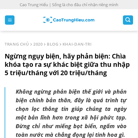
S
Cao Trung Hiếu | Sống là cho đâu chỉ nhận riêng mình
k
i
p
t
o
TRANG CHỦ
2020
BLOG
KHAI-DAN-TRI
c
Ngừng ngụy biện, hãy phản biện: Chìa
o
n
khóa tạo ra sự khác biệt giữa thu nhập
t
5 triệu/tháng với 20 triệu/tháng
e
n
Không ngừng phản biện thế giới và phản
t
biện chính bản thân, đây là quá trình tự
chọn lọc thông tin giúp chúng ta ngày
một bản lĩnh hơn trong xã hội phức tạp.
Đừng chỉ như miếng bọt biển, ngấm vào
toàn nước mà chẳng đọng lại tinh hoa gì.