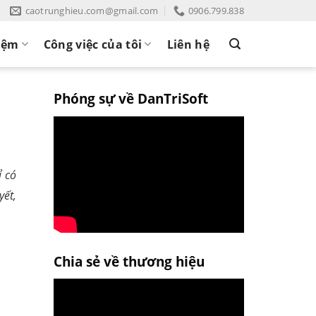
caotrunghieu.com@gmail.com
0906.799.838
iệm
Công việc của tôi
Liên hệ
Phóng sự về DanTriSoft
ỉ có
yết,
Chia sẻ về thương hiệu