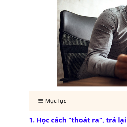
Mục lục
1. Học cách "thoát ra", trả l