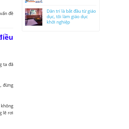
Dân trí là bắt đầu từ giáo
 vấn đề
dục, tôi làm giáo dục
khởi nghiệp
điều
g ta đã
n, đừng
, không
 lẽ rơi