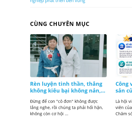
nghiệp phát triển bền vững
CÙNG CHUYÊN MỤC
 giờ chú
Rèn luyện tinh thần, thắng
Công v
 thuê!
không kiêu bại không nản,
sản c
lúc nào cũng bình tĩnh
ng phải
Đừng để con "cô đơn" không được
Là hội v
 mà là lúc
lắng nghe, rồi chúng ta phải hối hận,
viên của
không còn cơ hội ...
Chăm sóc