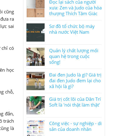
Đọc lại sách của người
xưa: Zen và Judo của hòa
ỏi cũng
thượng Thích Tâm Giác
 đưa ra
lực sai
Sơ đồ tổ chức bộ máy
nhà nước Việt Nam
 chỉ có
Quản lý chất lượng mối
quan hệ trong cuộc
sống!
nên học
Đai đen Judo là gì? Giá trị
đai đen Judo đem lại cho
xã hội là gì?
ng chỗ,
Giá trị cốt lõi của Dân Trí
Soft là 'nói thật làm thật'
ng đắn,
ô trách
Công việc - sự nghiệp - di
cũng là
sản của doanh nhân