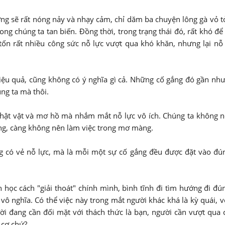
ờng sẽ rất nóng nảy và nhạy cảm, chỉ dăm ba chuyện lông gà vỏ t
ong chúng ta tan biến. Đồng thời, trong trạng thái đó, rất khó để
ốn rất nhiều công sức nỗ lực vượt qua khó khăn, nhưng lại nỗ 
iệu quả, cũng không có ý nghĩa gì cả. Những cố gắng đó gần như
úng ta mà thôi.
chật vật và mơ hồ mà nhắm mắt nỗ lực vô ích. Chúng ta không 
g, càng không nên làm việc trong mơ màng.
ng có vẻ nỗ lực, mà là mỗi một sự cố gắng đều được đặt vào đú
 học cách "giải thoát" chính mình, bình tĩnh đi tìm hướng đi đú
 vô nghĩa. Có thể việc này trong mắt người khác khá là kỳ quái, v
ời đang cần đối mặt với thách thức là bạn, người cần vượt qua 
 cơ chứ?