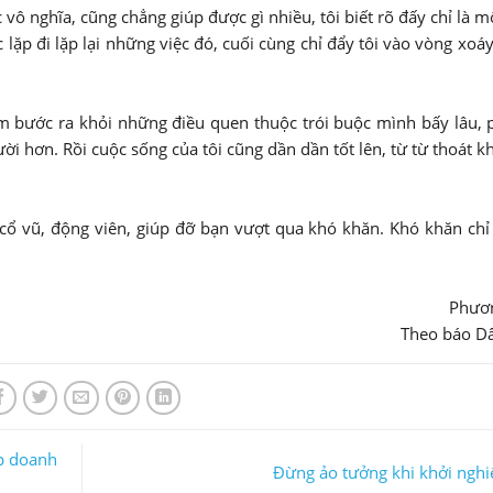
c vô nghĩa, cũng chẳng giúp được gì nhiều, tôi biết rõ đấy chỉ là m
 lặp đi lặp lại những việc đó, cuối cùng chỉ đẩy tôi vào vòng xoáy
m bước ra khỏi những điều quen thuộc trói buộc mình bấy lâu, 
 hơn. Rồi cuộc sống của tôi cũng dần dần tốt lên, từ từ thoát kh
 cổ vũ, động viên, giúp đỡ bạn vượt qua khó khăn. Khó khăn chỉ
Phươ
Theo báo D
p doanh
Đừng ảo tưởng khi khởi nghi