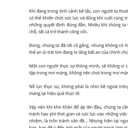
Khi đang trong tình cảnh bế tắc, con người ta thư
có thể khiến chút sức lực và dũng khí cuối cùng tr
những quyết định đúng đắn. Nhiều khi chúng ta t
chỗ, tất cả trở thành công cốc.
Đúng, chúng ta đã rất cố gắng, nhưng không có h
thể an ủi trái tim đang lo lắng bất an của chính ch
Một con người thực sự thông minh, sẽ không vì 
tập trong mơ màng, không nên chơi trong mơ màn
Nỗ lực thực sự, không phải là nhìn bề ngoài trô
mang lại hiệu quả thực tế.
Vậy nên khi khó khăn đổ ập lên đầu, chúng ta cần
tránh hao phí thời gian và sức lực vào những việc
nhiệm, là trốn tránh vấn đề… Nhưng hiện tại ngư
bạn, bạn để ý đến ánh mắt của người ngoài làm gì