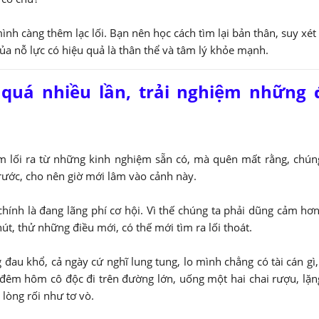
ình càng thêm lạc lối. Bạn nên học cách tìm lại bản thân, suy xét
ủa nỗ lực có hiệu quả là thân thể và tâm lý khỏe mạnh.
 quá nhiều lần, trải nghiệm những 
ếm lối ra từ những kinh nghiệm sẵn có, mà quên mất rằng, chún
rước, cho nên giờ mới lâm vào cảnh này.
, chính là đang lãng phí cơ hội. Vì thế chúng ta phải dũng cảm hơ
út, thử những điều mới, có thế mới tìm ra lối thoát.
 đau khổ, cả ngày cứ nghĩ lung tung, lo mình chẳng có tài cán gì
 đêm hôm cô độc đi trên đường lớn, uống một hai chai rượu, lặng
lòng rối như tơ vò.