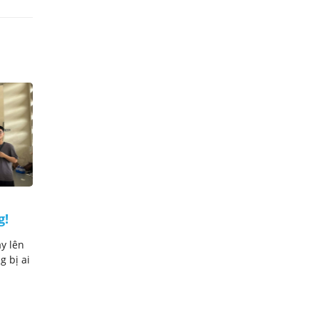
Đai đen Judo là gì? Giá trị
g!
đai đen Judo đem lại cho xã
hội là gì?
y lên
Người ngoài võ thuật thường nghĩ đai
g bị ai
đen là đỉnh cao, là sự kết thúc của một
quá trình học hỏi. ...