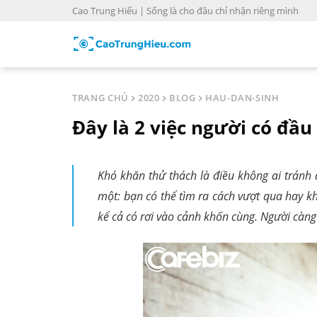
S
Cao Trung Hiếu | Sống là cho đâu chỉ nhận riêng mình
k
i
p
t
o
TRANG CHỦ
2020
BLOG
HAU-DAN-SINH
c
Đây là 2 việc người có đầu
o
n
t
Khó khăn thử thách là điều không ai tránh 
e
một: bạn có thể tìm ra cách vượt qua hay kh
n
t
kể cả có rơi vào cảnh khốn cùng. Người càng 