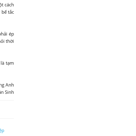
ột cách
 bế tắc
phải ép
ỏi thời
 là tạm
ng Anh
ân Sinh
ệp