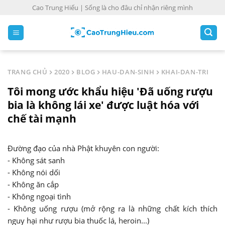
S
Cao Trung Hiếu | Sống là cho đâu chỉ nhận riêng mình
k
i
p
t
o
TRANG CHỦ
2020
BLOG
HAU-DAN-SINH
KHAI-DAN-TRI
c
Tôi mong ước khẩu hiệu 'Đã uống rượu
o
n
bia là không lái xe' được luật hóa với
t
chế tài mạnh
e
n
Đường đạo của nhà Phật khuyên con người:
t
- Không sát sanh
- Không nói dối
- Không ăn cắp
- Không ngoại tình
- Không uống rượu (mở rộng ra là những chất kích thích
nguy hại như rượu bia thuốc lá, heroin...)