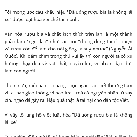
Tôi mong ước câu khẩu hiệu "Đã uống rượu bia là không lái
xe" được luật hóa với chế tài mạnh.
Văn hóa rượu bia và chất kích thích tràn lan là một thành
phần làm "ngu dân" như câu nói "chúng dùng thuốc phiện
và rượu cồn để làm cho nòi giống ta suy nhược" (Nguyễn Ái
Quốc). Khi đắm chìm trong thú vui ấy thì con người ta có xu
hướng chạy đua về vật chất, quyền lực, vi phạm đạo đức
làm con người...
Thêm nữa, mỗi năm có hàng chục ngàn cái chết thương tâm
vì tai nạn giao thông, vì bạo lực... mà có nguyên nhân từ say
xỉn, ngáo đá gây ra. Hậu quả thật là tai hại cho dân tộc Việt.
Vì vậy tôi ủng hộ việc luật hóa "Đã uống rượu bia là không
lái xe".
Tuy nhiên, điều mà tôi và hàng triệu người dân Việt lo lắng là