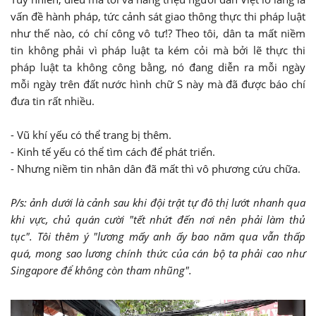
vấn đề hành pháp, tức cảnh sát giao thông thực thi pháp luật
như thế nào, có chí công vô tư!? Theo tôi, dân ta mất niềm
tin không phải vì pháp luật ta kém cỏi mà bởi lẽ thực thi
pháp luật ta không công bằng, nó đang diễn ra mỗi ngày
mỗi ngày trên đất nước hình chữ S này mà đã được báo chí
đưa tin rất nhiều.
- Vũ khí yếu có thể trang bị thêm.
- Kinh tế yếu có thể tìm cách để phát triển.
- Nhưng niềm tin nhân dân đã mất thì vô phương cứu chữa.
P/s: ảnh dưới là cảnh sau khi đội trật tự đô thị lướt nhanh qua
khi vực, chủ quán cười "tết nhứt đến nơi nên phải làm thủ
tục". Tôi thêm ý "lương mấy anh ấy bao năm qua vẫn thấp
quá, mong sao lương chính thức của cán bộ ta phải cao như
Singapore để không còn tham nhũng".