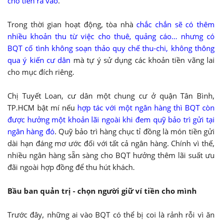
cho tiền ra vào
.
Trong thời gian hoạt động, tòa nhà
chắc chắn sẽ có thêm
nhiều khoản thu từ việc cho thuê, quảng cáo… nhưng có
BQT cố tình không soạn thảo quy chế thu-chi, không thông
qua ý kiến cư dân
mà tự ý sử dụng các khoản tiền vãng lai
cho mục đích riêng.
Chị Tuyết Loan, cư dân một chung cư ở quận Tân Bình,
TP.HCM bật mí nếu
hợp tác với một ngân hàng thì BQT còn
được hưởng một khoản lãi ngoài khi đem quỹ bảo trì gửi tại
ngân hàng đó
. Quỹ bảo trì hàng chục tỉ đồng là món tiền gửi
dài hạn đáng mơ ước đối với tất cả ngân hàng. Chính vì thế,
nhiều ngân hàng sẵn sàng cho BQT hưởng thêm lãi suất ưu
đãi ngoài hợp đồng để thu hút khách.
Bầu ban quản trị - chọn người giữ ví tiền cho mình
Trước đây, những ai vào BQT có thể bị coi là rảnh rỗi vì ăn