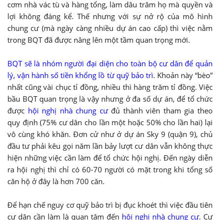
cơm nhà vác tù và hàng tổng, làm dâu trăm họ mà quyền và
lợi không đáng kể. Thế nhưng với sự nở rộ của mô hình
chung cư (mà ngày càng nhiều dự án cao cấp) thì việc nằm
trong BQT đã được nâng lên một tầm quan trọng mới.
BQT sẽ là nhóm người đại diện cho toàn bộ cư dân để quản
lý, vận hành số tiền khổng lồ từ quỹ bảo trì
. Khoản này “bèo”
nhất cũng vài chục tỉ đồng, nhiều thì hàng trăm tỉ đồng. Việc
bầu BQT quan trọng là vậy nhưng ở đa số dự án, để tổ chức
được
hội nghị nhà chung cư
đủ thành viên tham gia theo
quy định (75% cư dân cho lần một hoặc 50% cho lần hai) lại
vô cùng khó khăn. Đơn cử như ở dự án Sky 9 (quận 9), chủ
đầu tư phải kêu gọi năm lần bảy lượt cư dân vẫn không thực
hiện những việc cần làm để tổ chức hội nghị. Đến ngày diễn
ra hội nghị thì chỉ có 60-70 người có mặt trong khi tổng số
căn hộ ở đây là hơn 700 căn.
Để hạn chế nguy cơ quỹ bảo trì bị đục khoét thì việc đầu tiên
cư dân cần làm là quan tâm đến
hội nghị nhà chung cư
. Cư