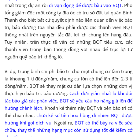
nhất trong dự án rồi
đi vận động để được bầu vào BQT
. Phó
tổng giám đốc một công ty địa ốc có trụ sở đặt tại quận Bình
Thạnh cho biết bất cứ quyết định nào liên quan đến việc bảo
trì, bảo dưỡng tòa nhà đều phải được các thành viên BQT
thống nhất trên nguyên tắc đặt lợi ích chung lên hàng đầu.
Tuy nhiên, trên thực tế vẫn có những BQT tiêu cực, các
thành viên trong ban thông đồng với nhau để trục lợi từ
nguồn quỹ bảo trì khổng lồ.
Ví dụ, trung bình chi phí bảo trì cho một chung cư tầm trung
là khoảng 1 tỉ đồng/năm, chung cư lớn có thể lên đến 2-3 tỉ
đồng/năm. BQT sẽ thay mặt cư dân lựa chọn những đơn vị
thực hiện bảo trì, bảo dưỡng.
Cách đơn giản nhất là khi đối
tác báo giá các phần việc, BQT sẽ yêu cầu họ nâng giá lên để
hưởng chênh lệch
. Khoản kê thêm này BQT và bên bảo trì có
thể chia nhau,
chưa kể số tiền hoa hồng dĩ nhiên BQT được
hưởng khi gọi dịch vụ
. Ngoài ra,
BQT có thể bày ra việc sửa
chữa, thay thế những hạng mục còn sử dụng tốt để kiếm cớ