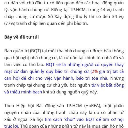
cư dân với chủ đầu tư có liên quan đến các hoạt động quản
lý, vận hành chung cư. Riêng tại TP.HCM, trong 44 vụ tranh
chấp chung cư được Sở Xây dựng thụ lý thì có đến 34 vụ
(77%) tranh chấp liên quan đến phí bảo trì.
Bày vẽ để tư túi
Ban quản trị (BQT) tại mỗi tòa nhà chung cư được bầu thông
qua hội nghị nhà chung cư, là cư dân tại chính tòa nhà đó và
làm việc có thù lao.
BQT sẽ là những người có quyền thay
mặt cư dân quản lý quỹ bảo trì chung cư (
2%
giá trị tất cả
căn hộ) để chi cho việc vận hành, bảo trì tòa nhà
. Những
tranh chấp tại chung cư chủ yếu bắt nguồn
từ việc bất đồng
và thiếu minh bạch
khi sử dụng nguồn quỹ này.
Theo Hiệp hội Bất động sản TP.HCM (HoREA), một phần
nguyên nhân của những tranh chấp này là do có phần tử
xấu ở ngoài xã hội
tìm cách “chui” vào BQT để tìm cơ hội
trục lợi
. Thủ đoạn của những phần tử này là mua căn hộ nhỏ