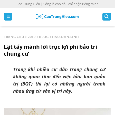
S
Cao Trung Hiếu | Sống là cho đâu chỉ nhận riêng mình
k
i
p
t
o
TRANG CHỦ
2019
BLOG
HAU-DAN-SINH
c
Lật tẩy mánh lới trục lợi phí bảo trì
o
n
chung cư
t
e
Trong khi nhiều cư dân trong chung cư
n
không quan tâm đến việc bầu ban quản
t
trị (BQT) thì lại có những người tranh
nhau ứng cử vào vị trí này.