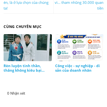
én, là ở lựa chọn của chúng
vì... tham nhũng 30.000 quan
ta!
tiền
CÙNG CHUYÊN MỤC
Rèn luyện tinh thần,
Công việc - sự nghiệp - di
thắng không kiêu bại
sản của doanh nhân
không nản, lúc nào cũng
bình tĩnh
0 Nhận xét