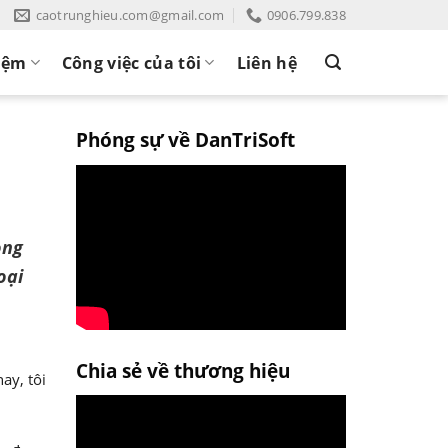
caotrunghieu.com@gmail.com
0906.799.838
iệm
Công việc của tôi
Liên hệ
Phóng sự về DanTriSoft
ọng
oại
Chia sẻ về thương hiệu
ay, tôi