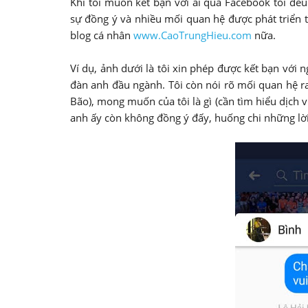
Khi tôi muốn kết bạn với ai qua Facebook tôi đ
sự đồng ý và nhiều mối quan hệ được phát triển tố
blog cá nhân
www.CaoTrungHieu.com
nữa.
Ví dụ, ảnh dưới là tôi xin phép được kết bạn với n
đàn anh đầu ngành. Tôi còn nói rõ mối quan hệ ra 
Bão), mong muốn của tôi là gì (cần tìm hiểu dịch 
anh ấy còn không đồng ý đấy, huống chi những lờ