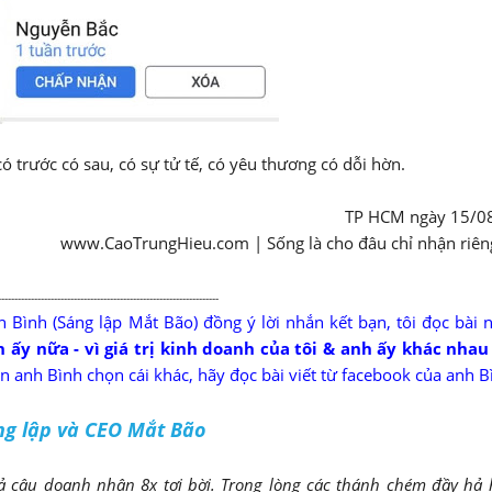
có trước có sau, có sự tử tế, có yêu thương có dỗi hờn.
TP HCM ngày 15/0
www.CaoTrungHieu.com | Sống là cho đâu chỉ nhận riê
-------------------------------------------------------------------
h Bình (Sáng lập Mắt Bão) đồng ý lời nhắn kết bạn, tôi đọc bài 
 ấy nữa - vì giá trị kinh doanh của tôi & anh ấy khác nhau
n anh Bình chọn cái khác, hãy đọc bài viết
từ facebook của anh B
áng lập và CEO Mắt Bão
cậu doanh nhân 8x tơi bời. Trong lòng các thánh chém đầy hả 