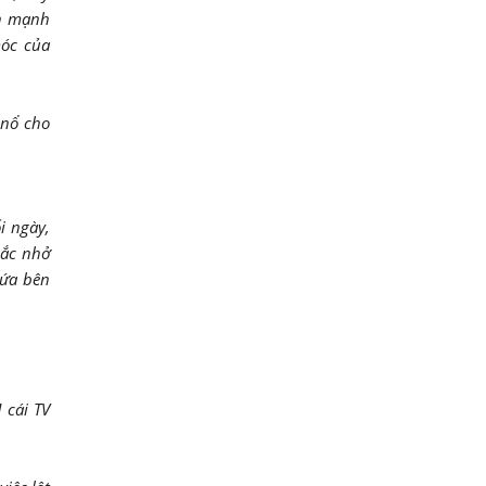
nh mạnh
móc của
 nổ cho
i ngày,
hắc nhở
đứa bên
 cái TV