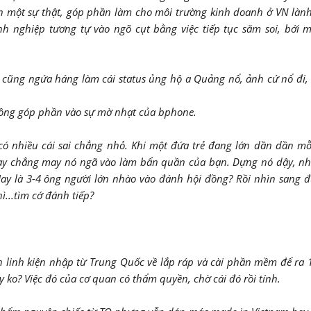
ần một sự thật, góp phần làm cho môi trường kinh doanh ở VN là
h nghiệp tương tự vào ngõ cụt bằng việc tiếp tục săm soi, bới 
h cũng ngứa háng làm cái status ủng hộ a Quảng nổ, ảnh cứ nổ đi,
 đồng góp phần vào sự mờ nhạt của bphone.
í có nhiều cái sai chẳng nhỏ. Khi một đứa trẻ đang lớn dần dần mỗ
 hay chẳng may nó ngã vào làm bẩn quần của bạn. Dựng nó dậy, n
Hay là 3-4 ông người lớn nhào vào đánh hội đồng? Rồi nhìn sang 
ì...tìm cớ đánh tiếp?
 linh kiện nhập từ Trung Quốc về lắp ráp và cài phần mềm để ra 1
ko? Việc đó của cơ quan có thẩm quyền, chờ cái đó rồi tính.