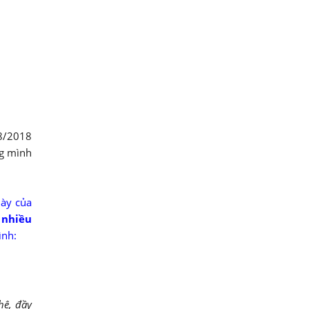
8/2018
ng mình
này của
 nhiều
ình:
hê, đầy