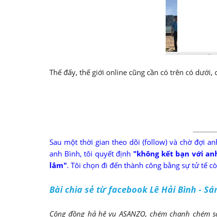
Thế đấy, thế giới online cũng cần có trên có dưới, 
----------------
Sau một thời gian theo dõi (follow) và chờ đợi an
anh Bình, tôi quyết định
"không kết bạn với anh
lắm"
. Tôi chọn đi đến thành công bằng sự tử tế cò
Bài chia sẻ từ facebook Lê Hải Bình - S
Cộng đồng hả hê vụ ASANZO, chém chanh chém sả 