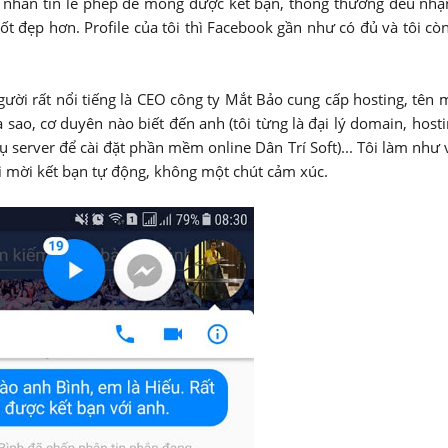
ều nhắn tin lễ phép để mong được kết bạn, thông thường đều nh
t đẹp hơn. Profile của tôi thì Facebook gần như có đủ và tôi còn
gười rất nổi tiếng là CEO công ty Mắt Bảo cung cấp hosting, tên m
sao, cơ duyên nào biết đến anh (tôi từng là đại lý domain, host
vụ server để cài đặt phần mềm online Dân Trí Soft)... Tôi làm như
i mời kết bạn tự động, không một chút cảm xúc.