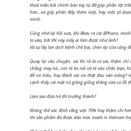
thoả mãn bởi chính bàn tay ta đã góp phần lột tr
hơn...và góp phần đẩy thêm một, hay một số doan
mình.
Cũng nhớ lại hồi xưa, khi Bkav ra cái BPhone, mìn
to vào, bởi VN này mấy ai làm được như ảnh?
Và sự lây lan dịch bệnh chê bai, chèn ép của cộng
Quay lại câu chuyện, sai thì rõ là có sai, thậm ch
chẳng may nó...nín tè ko nổi và tè vào chân bạn,
để nó hiểu, hay đánh vài roi thật đau vào mông? 
cạnh thấy cái mặt nó giông giống thằng vừa có lỗi th
Làm sao đứa trẻ đó trưởng thành?
Không thể xác định rằng việc 70% hay thậm chí hơn
thì sản phẩm đó được dán mác made in Vietnam hay 