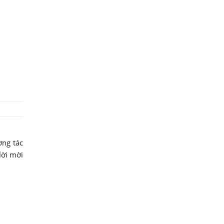
ơng tác
lời mời