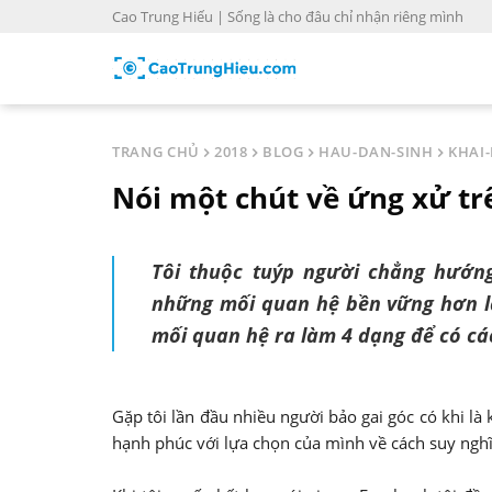
S
Cao Trung Hiếu | Sống là cho đâu chỉ nhận riêng mình
k
i
p
t
o
TRANG CHỦ
2018
BLOG
HAU-DAN-SINH
KHAI-
c
Nói một chút về ứng xử t
o
n
t
Tôi thuộc tuýp người chẳng hướng
e
những mối quan hệ bền vững hơn là 
n
t
mối quan hệ ra làm 4 dạng để có cá
Gặp tôi lần đầu nhiều người bảo gai góc có khi là k
hạnh phúc với lựa chọn của mình về cách suy nghĩ