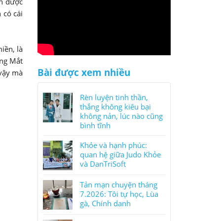
ận được
 có cái
iền, là
ing Mắt
Bài được xem nhiều
 vậy mà
Rèn luyện tinh thần,
thắng không kiêu bại
không nản, lúc nào cũng
bình tĩnh
Khỏe và hạnh phúc:
quan hệ giữa Judo Khỏe
và DanTriSoft
Tản mạn chuyện tháng
7.2026: Tôi tự học, Lùa
gà, Chính danh