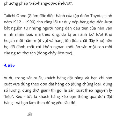
phương pháp “xếp-hàng-đợi-đến-lượt”.
Taiichi Ohno (Giám đốc điều hành của tập đoàn Toyota, sinh
năm1912 - 1990) cho rằng lối tư duy xếp-hàng-đợi-đến-lượt
bắt nguồn từ những người nông dân đầu tiên của nền văn
minh nhân loại, mà theo ông, do bị ám ảnh bởi lượt (thu
hoạch một năm một vụ) và hàng tồn (lúa chất đầy kho) nên
họ đã đánh mất cái khôn ngoan mỗi-lần-săn-một-con-mồi
của người thợ săn (dòng-chảy-liên-tục).
4. Kéo
Ví dụ trong sản xuất, khách hàng đặt hàng và bạn chỉ sản
xuất vừa đúng theo đơn đặt hàng đó (đúng chủng loại, đúng
số lượng, đúng thời gian) thì gọi là sản xuất theo nguyên lý
“kéo”. Kéo - tức là khách hàng kéo bạn thông qua đơn đặt
hàng - và bạn làm theo đúng yêu cầu đó.