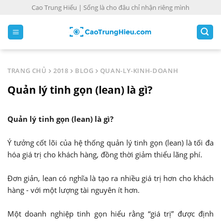
S
Cao Trung Hiếu | Sống là cho đâu chỉ nhận riêng mình
k
i
p
t
o
TRANG CHỦ
2018
BLOG
QUAN-LY-KINH-DOANH
c
Quản lý tinh gọn (lean) là gì?
o
n
t
Quản lý tinh gọn (lean) là gì?
e
n
Ý tưởng cốt lõi của hệ thống quản lý tinh gọn (lean) là tối đa
t
hóa giá trị cho khách hàng, đồng thời giảm thiểu lãng phí.
Đơn giản, lean có nghĩa là tạo ra nhiều giá trị hơn cho khách
hàng - với một lượng tài nguyên ít hơn.
Một doanh nghiệp tinh gọn hiểu rằng “giá trị” được định