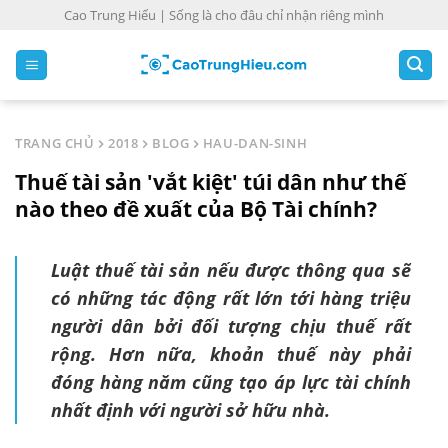
S
Cao Trung Hiếu | Sống là cho đâu chỉ nhận riêng mình
k
i
p
t
o
TRANG CHỦ
2018
BLOG
HAU-DAN-SINH
c
Thuế tài sản 'vắt kiệt' túi dân như thế
o
n
nào theo đề xuất của Bộ Tài chính?
t
e
Luật thuế tài sản nếu được thông qua sẽ
n
có những tác động rất lớn tới hàng triệu
t
người dân bởi đối tượng chịu thuế rất
rộng. Hơn nữa, khoản thuế này phải
đóng hàng năm cũng tạo áp lực tài chính
nhất định với người sở hữu nhà.