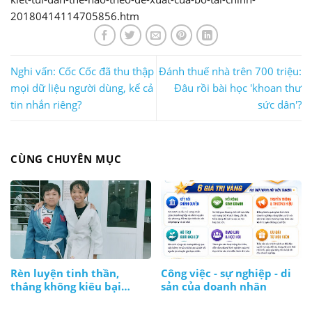
20180414114705856.htm
Nghi vấn: Cốc Cốc đã thu thập
Đánh thuế nhà trên 700 triệu:
mọi dữ liệu người dùng, kể cả
Đâu rồi bài học 'khoan thư
tin nhắn riêng?
sức dân'?
CÙNG CHUYÊN MỤC
Rèn luyện tinh thần,
Công việc - sự nghiệp - di
thắng không kiêu bại
sản của doanh nhân
không nản, lúc nào cũng