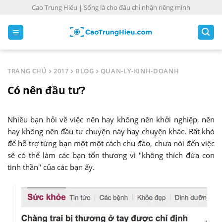
S
Cao Trung Hiếu | Sống là cho đâu chỉ nhận riêng mình
k
i
p
t
o
TRANG CHỦ
2017
BLOG
QUAN-LY-KINH-DOANH
c
Có nên đầu tư?
o
n
t
Nhiều bạn hỏi về việc nên hay không nên khởi nghiệp, nên
e
hay không nên đầu tư chuyện này hay chuyện khác. Rất khó
n
để hỗ trợ từng bạn một một cách chu đáo, chưa nói đến việc
t
sẽ có thể làm các bạn tổn thương vì "không thích đứa con
tinh thần" của các bạn ấy.