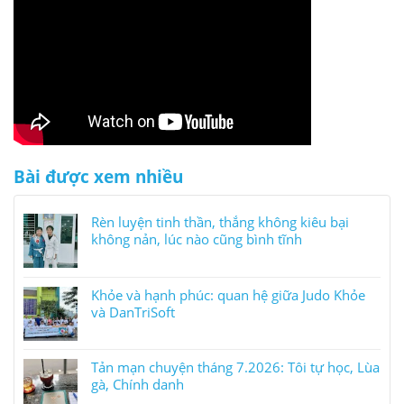
Bài được xem nhiều
Rèn luyện tinh thần, thắng không kiêu bại
không nản, lúc nào cũng bình tĩnh
Khỏe và hạnh phúc: quan hệ giữa Judo Khỏe
và DanTriSoft
Tản mạn chuyện tháng 7.2026: Tôi tự học, Lùa
gà, Chính danh