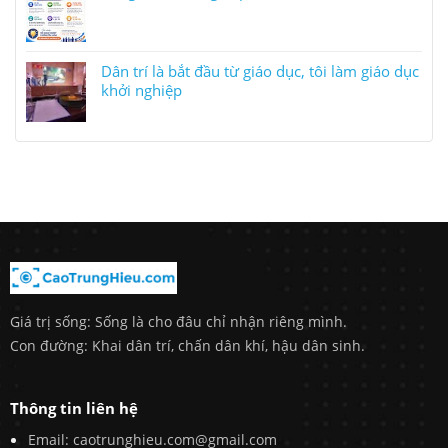
Dân trí là bắt đầu từ giáo dục, tôi làm giáo dục
khởi nghiệp
Giá trị sống: Sống là cho đâu chỉ nhận riêng mình.
Con đường: Khai dân trí, chấn dân khí, hậu dân sinh.
Thông tin liên hệ
Email: caotrunghieu.com@gmail.com