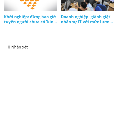
Khởi nghiệp: đừng bao giờ
Doanh nghiệp 'giành giật'
tuyển người chưa có 'kinh
nhân sự IT với mức lương
nghiệm'!?
ngàn đô
0 Nhận xét