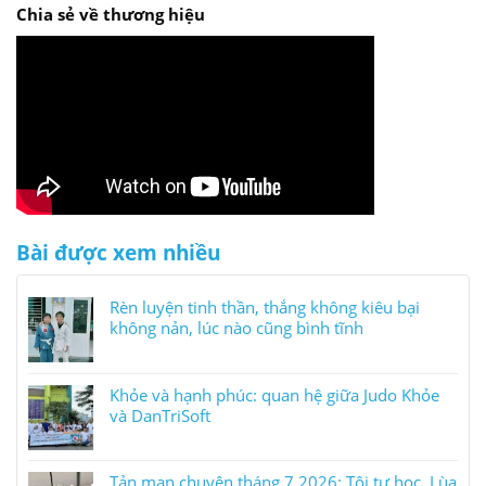
Chia sẻ về thương hiệu
Bài được xem nhiều
Rèn luyện tinh thần, thắng không kiêu bại
không nản, lúc nào cũng bình tĩnh
Khỏe và hạnh phúc: quan hệ giữa Judo Khỏe
và DanTriSoft
Tản mạn chuyện tháng 7.2026: Tôi tự học, Lùa