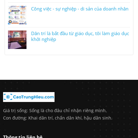
Công việc - sự nghiệp - di sản của doanh nhân
Dân trí là bắt đầu từ giáo dục, tôi làm giáo dục
khởi nghiệp
Giá trị sống: Sống là cho đâu chỉ nhận riêng mình.
Con đường: Khai dân trí, chấn dân khí, hậu dân sinh.
Thông tin liên hệ