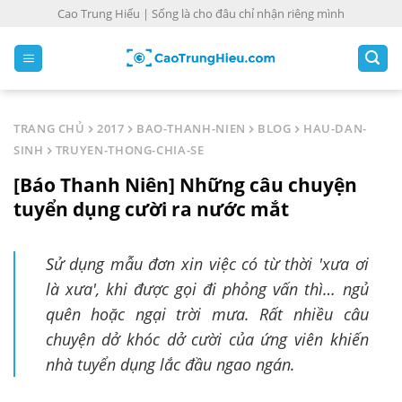
S
Cao Trung Hiếu | Sống là cho đâu chỉ nhận riêng mình
k
i
p
t
o
TRANG CHỦ
2017
BAO-THANH-NIEN
BLOG
HAU-DAN-
c
SINH
TRUYEN-THONG-CHIA-SE
o
[Báo Thanh Niên] Những câu chuyện
n
t
tuyển dụng cười ra nước mắt
e
n
Sử dụng mẫu đơn xin việc có từ thời 'xưa ơi
t
là xưa', khi được gọi đi phỏng vấn thì… ngủ
quên hoặc ngại trời mưa. Rất nhiều câu
chuyện dở khóc dở cười của ứng viên khiến
nhà tuyển dụng lắc đầu ngao ngán.