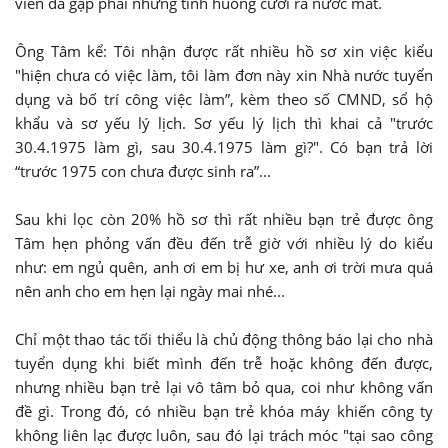
viên đã gặp phải những tình huống cười ra nước mắt.
Ông Tâm kể: Tôi nhận được rất nhiều hồ sơ xin việc kiểu
"hiện chưa có việc làm, tôi làm đơn này xin Nhà nước tuyển
dụng và bố trí công việc làm”, kèm theo số CMND, sổ hộ
khẩu và sơ yếu lý lịch. Sơ yếu lý lịch thì khai cả "trước
30.4.1975 làm gì, sau 30.4.1975 làm gì?". Có bạn trả lời
“trước 1975 con chưa được sinh ra”...
Sau khi lọc còn 20% hồ sơ thì rất nhiều bạn trẻ được ông
Tâm hẹn phỏng vấn đều đến trễ giờ với nhiều lý do kiểu
như: em ngủ quên, anh ơi em bị hư xe, anh ơi trời mưa quá
nên anh cho em hẹn lại ngày mai nhé...
Chỉ một thao tác tối thiểu là chủ động thông báo lại cho nhà
tuyển dụng khi biết mình đến trễ hoặc không đến được,
nhưng nhiều bạn trẻ lại vô tâm bỏ qua, coi như không vấn
đề gì. Trong đó, có nhiều bạn trẻ khóa máy khiến công ty
không liên lạc được luôn, sau đó lại trách móc "tại sao công