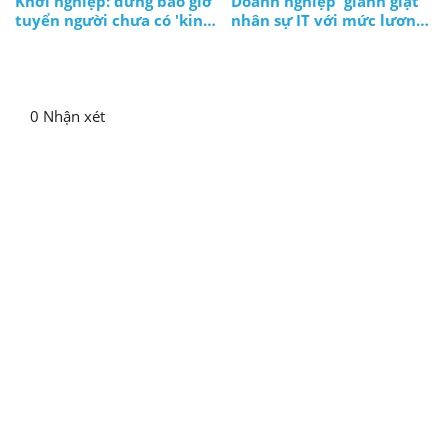
Khởi nghiệp: đừng bao giờ
Doanh nghiệp 'giành giật'
tuyển người chưa có 'kinh
nhân sự IT với mức lương
nghiệm'!?
ngàn đô
0 Nhận xét