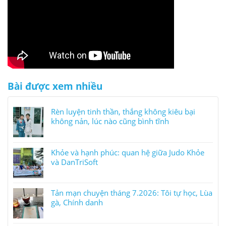
Bài được xem nhiều
Rèn luyện tinh thần, thắng không kiêu bại
không nản, lúc nào cũng bình tĩnh
Khỏe và hạnh phúc: quan hệ giữa Judo Khỏe
và DanTriSoft
Tản mạn chuyện tháng 7.2026: Tôi tự học, Lùa
gà, Chính danh