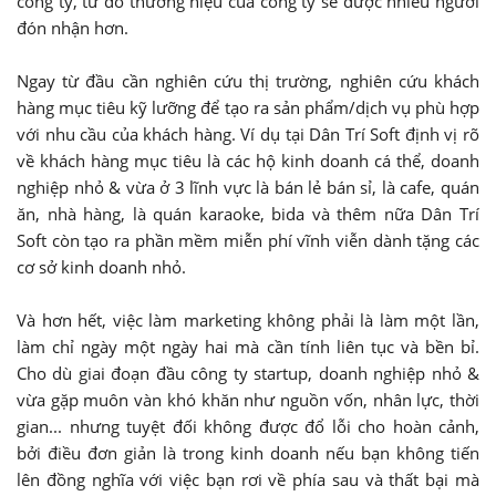
công ty, từ đó thương hiệu của công ty sẽ được nhiều người
đón nhận hơn.
Ngay từ đầu cần nghiên cứu thị trường, nghiên cứu khách
hàng mục tiêu kỹ lưỡng để tạo ra sản phẩm/dịch vụ phù hợp
với nhu cầu của khách hàng. Ví dụ tại Dân Trí Soft định vị rõ
về khách hàng mục tiêu là các hộ kinh doanh cá thể, doanh
nghiệp nhỏ & vừa ở 3 lĩnh vực là bán lẻ bán sỉ, là cafe, quán
ăn, nhà hàng, là quán karaoke, bida và thêm nữa Dân Trí
Soft còn tạo ra phần mềm miễn phí vĩnh viễn dành tặng các
cơ sở kinh doanh nhỏ.
Và hơn hết, việc làm marketing không phải là làm một lần,
làm chỉ ngày một ngày hai mà cần tính liên tục và bền bỉ.
Cho dù giai đoạn đầu công ty startup, doanh nghiệp nhỏ &
vừa gặp muôn vàn khó khăn như nguồn vốn, nhân lực, thời
gian... nhưng tuyệt đối không được đổ lỗi cho hoàn cảnh,
bởi điều đơn giản là trong kinh doanh nếu bạn không tiến
lên đồng nghĩa với việc bạn rơi về phía sau và thất bại mà