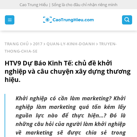
S
Cao Trung Hiếu | Sống là cho đâu chỉ nhận riêng mình
k
i
p
t
o
TRANG CHỦ
2017
QUAN-LY-KINH-DOANH
TRUYEN-
c
THONG-CHIA-SE
o
HTV9 Dự Báo Kinh Tế: chủ đề khởi
n
t
nghiệp và câu chuyện xây dựng thương
e
hiệu.
n
t
Khởi nghiệp có cần làm marketing? Khởi
nghiệp làm marketing quá tốn kém lấy
nguồn lực nào để thực hiện…? Đó là
những câu hỏi của người làm khởi nghiệp
về marketing sẽ được chia sẻ trong