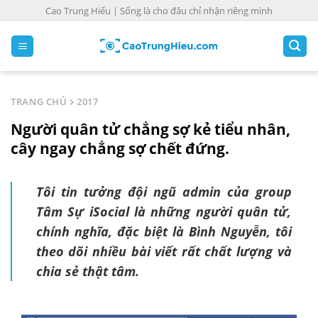
S
Cao Trung Hiếu | Sống là cho đâu chỉ nhận riêng mình
k
i
p
t
o
TRANG CHỦ
2017
c
Người quân tử chẳng sợ kẻ tiểu nhân,
o
n
cây ngay chẳng sợ chết đứng.
t
e
Tôi tin tưởng đội ngũ admin của group
n
Tâm Sự iSocial là những người quân tử,
t
chính nghĩa, đặc biệt là Bình Nguyễn, tôi
theo dõi nhiều bài viết rất chất lượng và
chia sẻ thật tâm.