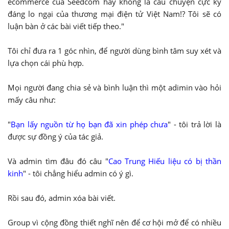
ecommerce của Seedcom hay không là câu chuyện cực kỳ
đáng lo ngại của thương mại điện tử Việt Nam!? Tôi sẽ có
luận bàn ở các bài viết tiếp theo."
Tôi chỉ đưa ra 1 góc nhìn, để người dùng bình tâm suy xét và
lựa chọn cái phù hợp.
Mọi người đang chia sẻ và bình luận thì một adimin vào hỏi
mấy câu như:
"
Bạn lấy nguồn từ họ bạn đã xin phép chưa
" - tôi trả lời là
được sự đồng ý của tác giả.
Và admin tìm đâu đó câu "
Cao Trung Hiếu liệu có bị thần
kinh
" - tôi chẳng hiểu admin có ý gì.
Rồi sau đó, admin xóa bài viết.
Group vì cộng đồng thiết nghĩ nên để cơ hội mở để có nhiều