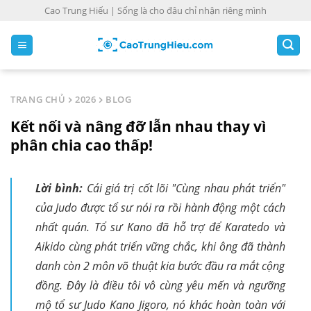
S
Cao Trung Hiếu | Sống là cho đâu chỉ nhận riêng mình
k
i
p
t
o
TRANG CHỦ
2026
BLOG
c
Kết nối và nâng đỡ lẫn nhau thay vì
o
n
phân chia cao thấp!
t
e
Lời bình:
Cái giá trị cốt lõi "Cùng nhau phát triển"
n
của Judo được tổ sư nói ra rồi hành động một cách
t
nhất quán. Tổ sư Kano đã hỗ trợ để Karatedo và
Aikido cùng phát triển vững chắc, khi ông đã thành
danh còn 2 môn võ thuật kia bước đầu ra mắt cộng
đồng. Đây là điều tôi vô cùng yêu mến và ngưỡng
mộ tổ sư Judo Kano Jigoro, nó khác hoàn toàn với