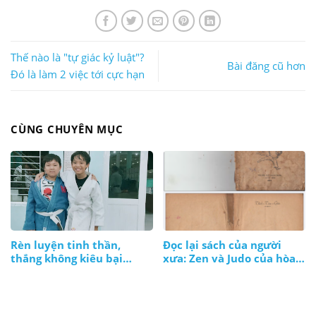
Thế nào là "tự giác kỷ luật"?
Bài đăng cũ hơn
Đó là làm 2 việc tới cực hạn
CÙNG CHUYÊN MỤC
Rèn luyện tinh thần,
Đọc lại sách của người
thắng không kiêu bại
xưa: Zen và Judo của hòa
không nản, lúc nào cũng
thượng Thích Tâm Giác
bình tĩnh