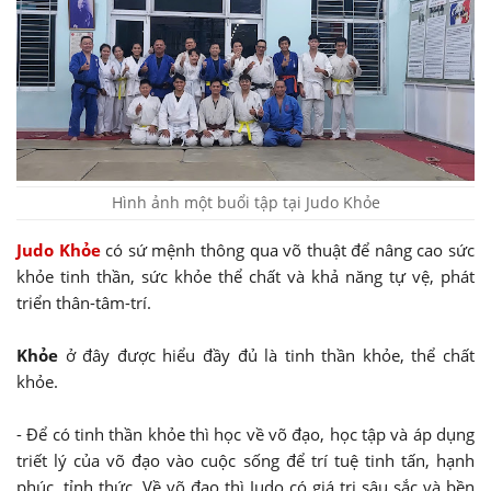
Hình ảnh một buổi tập tại Judo Khỏe
Judo Khỏe
có sứ mệnh thông qua võ thuật để nâng cao sức
khỏe tinh thần, sức khỏe thể chất và khả năng tự vệ, phát
triển thân-tâm-trí.
Khỏe
ở đây được hiểu đầy đủ là tinh thần khỏe, thể chất
khỏe.
- Để có tinh thần khỏe thì học về võ đạo, học tập và áp dụng
triết lý của võ đạo vào cuộc sống để trí tuệ tinh tấn, hạnh
phúc, tỉnh thức. Về võ đạo thì Judo có giá trị sâu sắc và bền