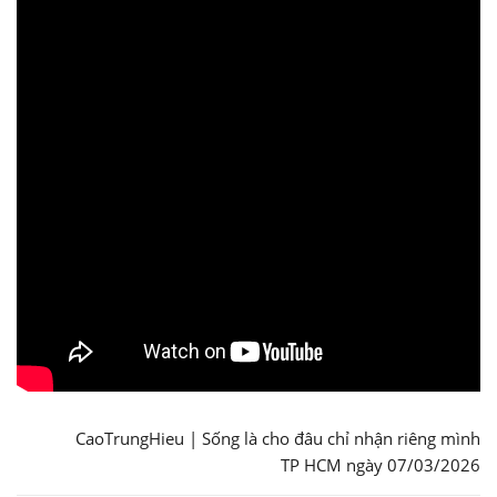
CaoTrungHieu | Sống là cho đâu chỉ nhận riêng mình
TP HCM ngày 07/03/2026