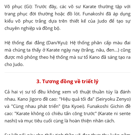
Võ phục (Gi): Trước đây, các võ sư Karate thường tập với
trang phục đời thường hoặc đồ lót. Funakoshi đã áp dụng
kiểu võ phục trắng dựa trên thiết kế của Judo để tạo sự
chuyên nghiệp và đồng bộ.
Hệ thống đai đẳng (Dan/Kyu): Hệ thống phân cấp màu đai
mà chúng ta thấy ở Karate ngày nay (trắng, nâu, đen...) cũng
được mô phỏng theo hệ thống mà sư tổ Kano đã sáng tạo ra
cho Judo.
3. Tương đồng về triết lý
Cả hai vị sư tổ đều không xem võ thuật thuần túy là đánh
nhau. Kano Jigoro đề cao: "Hiệu quả tối đa" (Seiryoku Zenyo)
và "Cùng nhau phát triển" (Jita Kyoei). Funakoshi Gichin đề
cao: "Karate không có chiêu tấn công trước" (Karate ni sente
nashi) và mục tiêu cuối cùng là hoàn thiện nhân cách.
Sự kết nối này cho thấy tinh thần võ đạo thực thụ luôn nằm