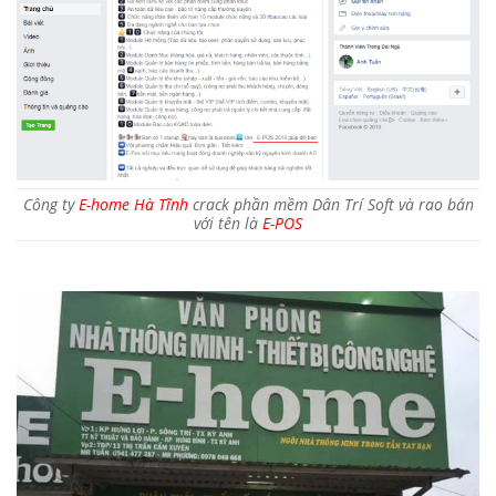
Công ty
E-home Hà Tĩnh
crack phần mềm Dân Trí Soft và rao bán
với tên là
E-POS