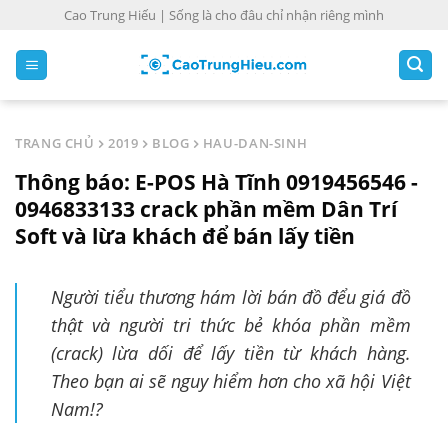
S
Cao Trung Hiếu | Sống là cho đâu chỉ nhận riêng mình
k
i
p
t
o
TRANG CHỦ
2019
BLOG
HAU-DAN-SINH
c
Thông báo: E-POS Hà Tĩnh 0919456546 -
o
n
0946833133 crack phần mềm Dân Trí
t
Soft và lừa khách để bán lấy tiền
e
n
Người tiểu thương hám lời bán đồ đểu giá đồ
t
thật và người tri thức bẻ khóa phần mềm
(crack) lừa dối để lấy tiền từ khách hàng.
Theo bạn ai sẽ nguy hiểm hơn cho xã hội Việt
Nam!?