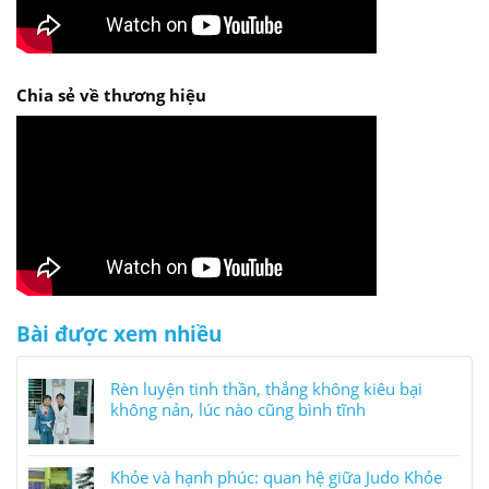
Chia sẻ về thương hiệu
Bài được xem nhiều
Rèn luyện tinh thần, thắng không kiêu bại
không nản, lúc nào cũng bình tĩnh
Khỏe và hạnh phúc: quan hệ giữa Judo Khỏe