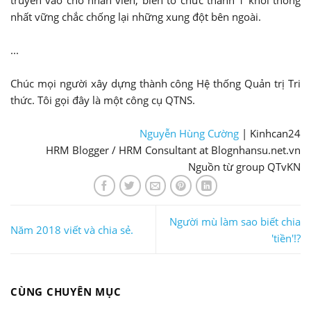
truyền vào cho nhân viên, biến tổ chức thành 1 khối thống
nhất vững chắc chống lại những xung đột bên ngoài.
...
Chúc mọi người xây dựng thành công Hệ thống Quản trị Tri
thức. Tôi gọi đây là một công cụ QTNS.
Nguyễn Hùng Cường
| Kinhcan24
HRM Blogger / HRM Consultant at Blognhansu.net.vn
Nguồn từ group QTvKN
Người mù làm sao biết chia
Năm 2018 viết và chia sẻ.
'tiền'!?
CÙNG CHUYÊN MỤC