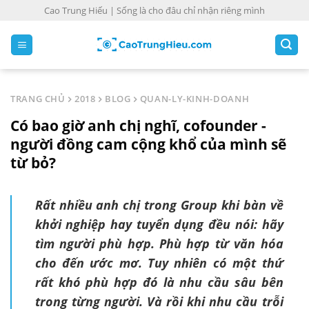
S
Cao Trung Hiếu | Sống là cho đâu chỉ nhận riêng mình
k
i
p
t
o
TRANG CHỦ
2018
BLOG
QUAN-LY-KINH-DOANH
c
Có bao giờ anh chị nghĩ, cofounder -
o
n
người đồng cam cộng khổ của mình sẽ
t
từ bỏ?
e
n
Rất nhiều anh chị trong Group khi bàn về
t
khởi nghiệp hay tuyển dụng đều nói: hãy
tìm người phù hợp. Phù hợp từ văn hóa
cho đến ước mơ. Tuy nhiên có một thứ
rất khó phù hợp đó là nhu cầu sâu bên
trong từng người. Và rồi khi nhu cầu trỗi