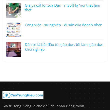
Giá trị cốt lõi của Dân Trí Soft là 'nói thật làm
thật'
Công việc - sự nghiệp - di sản của doanh nhân
Dân trí là bắt đầu từ giáo dục, tôi làm giáo dục
khởi nghiệp
Giá trị sống: Sống là cho đâu chỉ nhận riêng mình.