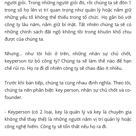
người giỏi. Trong những người giỏi đó, rồi chúng ta sẽ đôn 1
trong số họ lên vị trí quan trọng như quản lý hoặc nắm giữ
những yếu tố không thể thiếu trong tổ chức. Họ gắn bó với
công ty lâu năm, nắm giữ bí mật. Tất nhiên chúng ta sẽ có
những chính sách đãi ngộ không tồi trong khuôn khổ chịu
được của chúng ta.
Nhưng… như tôi hỏi ở trên, những nhân sự chủ chốt,
keyperson từ bỏ công ty? Chúng ta sẽ làm thế nào để hạn
chế rủi ro. Họ ra đi dĩ nhiên công ty sẽ chao đảo ít nhiều.
Trước khi bàn tiếp, chúng ta cùng nhau định nghĩa. Theo tôi,
chúng ta nên phân biệt: key person, nhân sự chủ chốt và co-
founder.
- Keyperson (có 2 loại, key là quản lý và key là chuyên gia
không thể thay thế): là những người nắm vị trí quản lý hoặc
công nghệ hiếm. Công ty sẽ tổn thất nếu họ ra đi.