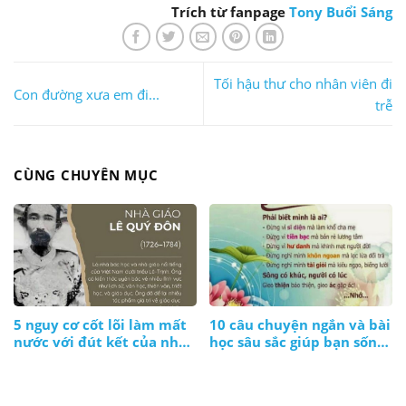
Trích từ fanpage
Tony Buổi Sáng
Tối hậu thư cho nhân viên đi
Con đường xưa em đi...
trễ
CÙNG CHUYÊN MỤC
5 nguy cơ cốt lõi làm mất
10 câu chuyện ngắn và bài
nước với đút kết của nhà
học sâu sắc giúp bạn sống
giáo Lê Quý Đôn
ý nghĩa hơn