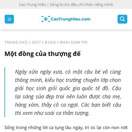
S
Cao Trung Hiếu | Sống là cho đâu chỉ nhận riêng mình
k
i
p
t
o
TRANG CHỦ
2017
BLOG
KHAI-DAN-TRI
c
Một đồng của thượng đế
o
n
t
Ngày xửa ngày xưa, có một cậu bé vô cùng
e
thông minh, kiểu học trường chuyên lớp chọn
n
giải học sinh giỏi quốc gia quốc tế đồ. Cậu
t
lại sáng sủa đẹp trai nên luôn được cha mẹ,
hàng xóm, thầy cô ca ngợi. Các bạn biết cậu
thì xem như soái ca thần tượng.
Sống trong những lời ca tụng lâu ngày, trí óc lại còn non nớt