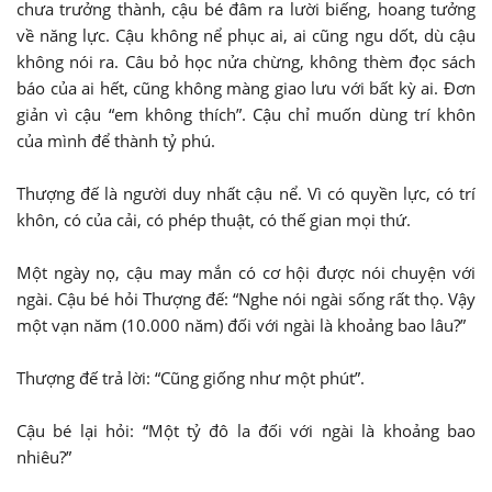
chưa trưởng thành, cậu bé đâm ra lười biếng, hoang tưởng
về năng lực. Cậu không nể phục ai, ai cũng ngu dốt, dù cậu
không nói ra. Câu bỏ học nửa chừng, không thèm đọc sách
báo của ai hết, cũng không màng giao lưu với bất kỳ ai. Đơn
giản vì cậu “em không thích”. Cậu chỉ muốn dùng trí khôn
của mình để thành tỷ phú.
Thượng đế là người duy nhất cậu nể. Vì có quyền lực, có trí
khôn, có của cải, có phép thuật, có thế gian mọi thứ.
Một ngày nọ, cậu may mắn có cơ hội được nói chuyện với
ngài. Cậu bé hỏi Thượng đế: “Nghe nói ngài sống rất thọ. Vậy
một vạn năm (10.000 năm) đối với ngài là khoảng bao lâu?”
Thượng đế trả lời: “Cũng giống như một phút”.
Cậu bé lại hỏi: “Một tỷ đô la đối với ngài là khoảng bao
nhiêu?”