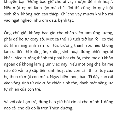
khuyên bạn “Đừng bao giờ cho ai vay mượn để sinh hoạt”.
Nếu một người lành lặn mà chết đói thì cũng do quy luật
sinh tồn, không nên can thiệp. Chỉ cho vay mượn khi họ rơi
vào ngặt nghèo, như ốm đau, bệnh tật.
Ông chủ giỏi không bao giờ cho nhân viên tạm ứng lương,
phải để họ tự xoay sở. Một cá thể 18 tuổi trở lên rồi, cơ thể
đủ khả năng sinh sản rồi, tức trưởng thành rồi, nếu không
làm ra tiền thì không ăn, không sinh hoạt, đừng phiền người
khác. Mèo trưởng thành thì phải bắt chuột, mèo mẹ đủ khôn
ngoan để không làm giùm việc này. Nếu một ông cha bà mẹ
nào đó vẫn trợ cấp tiền sinh hoạt cho con cái, thì trí tuệ của
họ thua cả một con mèo. Nguy hiểm hơn, bạn đã đẩy con cái
vào vòng sinh tử của cuộc chiến sinh tồn, đánh mất năng lực
tự nhiên của con trẻ.
Và với các bạn trẻ, đừng bao giờ hỏi xin ai cho mình 1 đồng
nào cả, cho dù đó là trên Thiên đường.