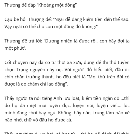
Thượng đế đáp “Khoảng một đồng”
Cậu bé hỏi Thượng đế: “Ngài dễ dàng kiếm tiền đến thế sao.
Vậy ngài có thể cho con một đồng đó không?”
Thượng đế trả lời: “Đương nhiên là được rồi, con hãy đợi ta
một phút”.
Cốt chuyện này đã có từ thời xa xưa, dùng để thi thố tuyền
chọn Trạng nguyên này nọ. Với người đủ hiểu biết, đầu óc
chín chắn trưởng thành, họ đều biết là “Mọi thứ trên đời có
được là do chăm chỉ lao động”.
Thấy người ta nói tiếng Anh lưu loát, kiếm tiền ngàn đô....thì
do họ đã miệt mài luyện đọc, luyện nói, luyện viết... lúc
mình đang chơi hay ngủ. Không thầy nào, trung tâm nào xẻ
não nhét chữ vô đầu họ được cả.
Thấy người ta đi xe hơi, có bạc tỷ,....thì họ đã đánh đổi thời