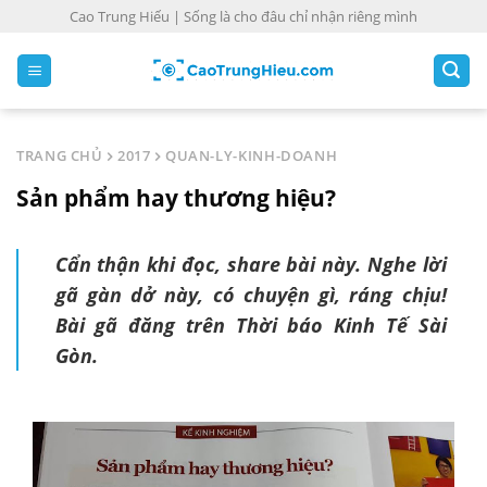
S
Cao Trung Hiếu | Sống là cho đâu chỉ nhận riêng mình
k
i
p
t
o
TRANG CHỦ
2017
QUAN-LY-KINH-DOANH
c
Sản phẩm hay thương hiệu?
o
n
t
Cẩn thận khi đọc, share bài này. Nghe lời
e
gã gàn dở này, có chuyện gì, ráng chịu!
n
Bài gã đăng trên Thời báo Kinh Tế Sài
t
Gòn.