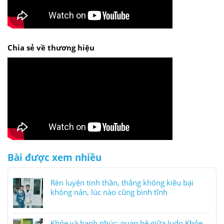
Chia sẻ về thương hiệu
Bài được xem nhiều
Rèn luyện tinh thần, thắng không kiêu bại
không nản, lúc nào cũng bình tĩnh
Khỏe và hạnh phúc: quan hệ giữa Judo Khỏe