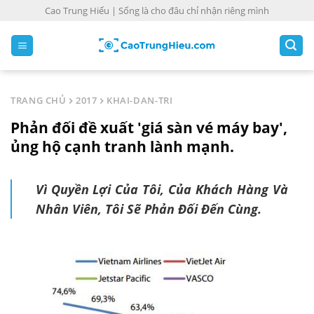
S
Cao Trung Hiếu | Sống là cho đâu chỉ nhận riêng mình
k
i
p
t
o
TRANG CHỦ
2017
KHAI-DAN-TRI
c
Phản đối đề xuất 'giá sàn vé máy bay',
o
n
ủng hộ cạnh tranh lành mạnh.
t
e
Vì Quyền Lợi Của Tôi, Của Khách Hàng Và
n
Nhân Viên, Tôi Sẽ Phản Đối Đến Cùng.
t