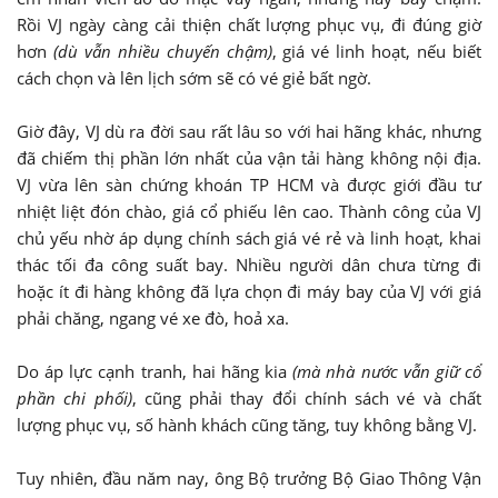
Rồi VJ ngày càng cải thiện chất lượng phục vụ, đi đúng giờ
hơn
(dù vẫn nhiều chuyến chậm)
, giá vé linh hoạt, nếu biết
cách chọn và lên lịch sớm sẽ có vé giẻ bất ngờ.
Giờ đây, VJ dù ra đời sau rất lâu so với hai hãng khác, nhưng
đã chiếm thị phần lớn nhất của vận tải hàng không nội địa.
VJ vừa lên sàn chứng khoán TP HCM và được giới đầu tư
nhiệt liệt đón chào, giá cổ phiếu lên cao. Thành công của VJ
chủ yếu nhờ áp dụng chính sách giá vé rẻ và linh hoạt, khai
thác tối đa công suất bay. Nhiều người dân chưa từng đi
hoặc ít đi hàng không đã lựa chọn đi máy bay của VJ với giá
phải chăng, ngang vé xe đò, hoả xa.
Do áp lực cạnh tranh, hai hãng kia
(mà nhà nước vẫn giữ cổ
phần chi phối)
, cũng phải thay đổi chính sách vé và chất
lượng phục vụ, số hành khách cũng tăng, tuy không bằng VJ.
Tuy nhiên, đầu năm nay, ông Bộ trưởng Bộ Giao Thông Vận