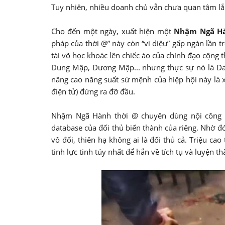
Tuy nhiên, nhiều doanh chủ vẫn chưa quan tâm lắ
Cho đến một ngày, xuất hiện một
Nhậm Ngã Hà
pháp của thời @” này còn “vi diệu” gấp ngàn lần 
tài võ học khoác lên chiếc áo của chính đạo cộn
Dung Mập, Dương Mập... nhưng thực sự nó là Data
nâng cao năng suất sứ mệnh của hiệp hội này là 
điện tử) đứng ra đỡ đầu.
Nhậm Ngã Hành thời @ chuyên dùng nội công tu
database của đối thủ biến thành của riêng. Nhờ
vô đối, thiên hạ không ai là đối thủ cả. Triệu c
tinh lực tinh túy nhất để hắn về tích tụ và luyện