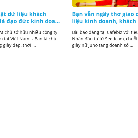
ật dữ liệu khách
Bạn vẫn ngây thơ giao 
 là đạo đức kinh doanh
liệu kinh doanh, khách
u nhưng...!?
lên hệ thống Seedcom!
 chủ sở hữu nhiều công ty
Bài báo đăng tại Cafebiz với tiê
sản vì ngây thơ hay chủ
 tại Việt Nam. - Bạn là chủ
Nhận đầu tư từ Seedcom, chuỗi
quan?
 giày dép, thời ...
giày nữ Juno tăng doanh số ...