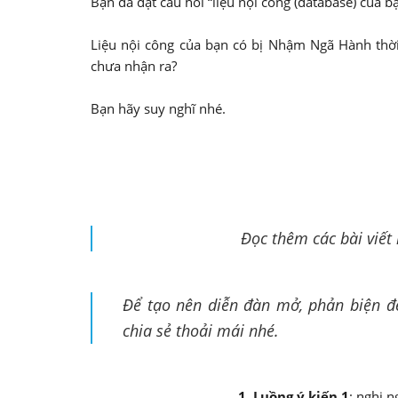
Bạn đã đặt câu hỏi “liệu nội công (database) của 
Liệu nội công của bạn có bị Nhậm Ngã Hành thờ
chưa nhận ra?
Bạn hãy suy nghĩ nhé.
Đọc thêm các bài viết
Để tạo nên diễn đàn mở, phản biện để 
chia sẻ thoải mái nhé.
1. Luồng ý kiến 1
: nghi 