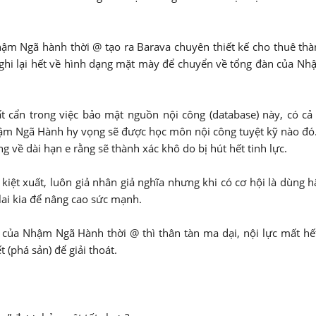
Nhậm Ngã hành thời @ tạo ra Barava chuyên thiết kế cho thuê thà
 ghi lại hết về hình dạng mặt mày để chuyển về tổng đàn của N
 cẩn trong việc bảo mật nguồn nội công (database) này, có c
hậm Ngã Hành hy vọng sẽ được học môn nội công tuyệt kỹ nào đó
về dài hạn e rằng sẽ thành xác khô do bị hút hết tinh lực.
ệt xuất, luôn giả nhân giả nghĩa nhưng khi có cơ hội là dùng h
lai kia để nâng cao sức mạnh.
” của Nhậm Ngã Hành thời @ thì thân tàn ma dại, nội lực mất hế
 (phá sản) để giải thoát.