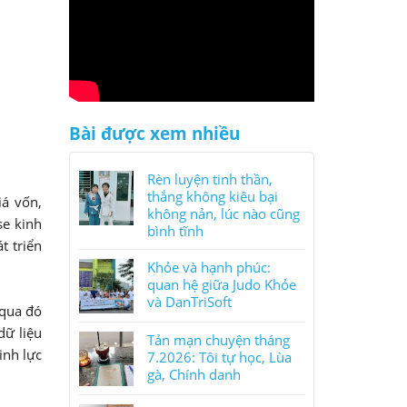
Bài được xem nhiều
Rèn luyện tinh thần,
thắng không kiêu bại
iá vốn,
không nản, lúc nào cũng
se kinh
bình tĩnh
t triển
Khỏe và hạnh phúc:
quan hệ giữa Judo Khỏe
và DanTriSoft
 qua đó
dữ liệu
Tản mạn chuyện tháng
inh lực
7.2026: Tôi tự học, Lùa
gà, Chính danh