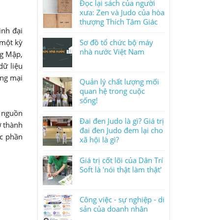
Đọc lại sách của người
xưa: Zen và Judo của hòa
thượng Thích Tâm Giác
inh đại
 một kỳ
Sơ đồ tổ chức bộ máy
nhà nước Việt Nam
ng Mập,
dữ liệu
ơng mại
Quản lý chất lượng mối
quan hệ trong cuộc
sống!
 nguồn
Đai đen Judo là gì? Giá trị
ở thành
đai đen Judo đem lại cho
ác phần
xã hội là gì?
Giá trị cốt lõi của Dân Trí
Soft là 'nói thật làm thật'
Công việc - sự nghiệp - di
sản của doanh nhân