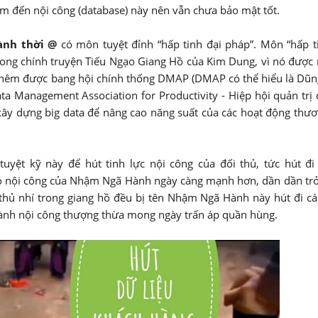
m đến nội công (database) này nên vẫn chưa bảo mật tốt.
nh thời @
có môn tuyệt đỉnh “hấp tinh đại pháp”. Môn “hấp t
trong chính truyện Tiếu Ngạo Giang Hồ của Kim Dung, vì nó được
g thêm được bang hội chính thống DMAP (DMAP có thể hiểu là Dũ
 Management Association for Productivity - Hiệp hội quản trị 
xây dựng big data để nâng cao năng suất của các hoạt động thư
yệt kỹ này để hút tinh lực nội công của đối thủ, tức hút đi
 đó nội công của Nhậm Ngã Hành ngày càng mạnh hơn, dần dần tr
ao thủ nhí trong giang hồ đều bị tên Nhậm Ngã Hành này hút đi c
 thành nội công thượng thừa mong ngày trấn áp quần hùng.