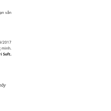
bạn vẫn
4/2017
g mình.
 Soft.
hãy