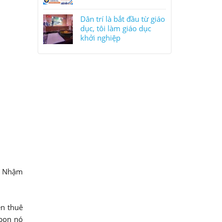
Dân trí là bắt đầu từ giáo
dục, tôi làm giáo dục
khởi nghiệp
để Nhậm
ên thuê
 bọn nó