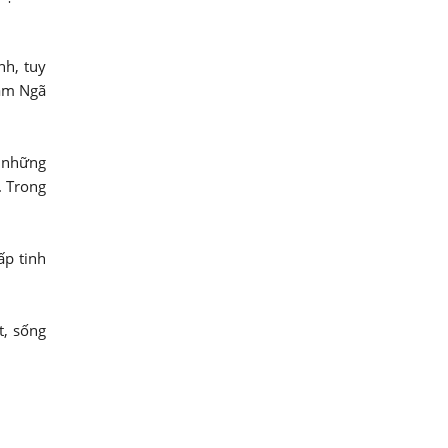
nh, tuy
hậm Ngã
ả những
. Trong
ấp tinh
t, sống