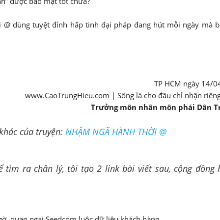
bạn” được bảo mật tốt chưa?
i @ dùng tuyệt đỉnh hấp tinh đại pháp đang hút mỗi ngày mà 
TP HCM ngày 14/0
www.CaoTrungHieu.com | Sống là cho đâu chỉ nhận riên
Trưởng môn nhân môn phái Dân Trí
 khác của truyện:
NHẬM NGÃ HÀNH THỜI @
tìm ra chân lý, tôi tạo 2 link bài viết sau, cộng đồng 
ngờ, quan ngại Seedcom luộc dữ liệu khách hàng.