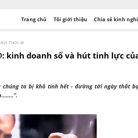
Trang chủ
Tôi giới thiệu
Chia sẻ kinh ngh
NH-THOI-@
 kinh doanh số và hút tinh lực củ
chúng ta bị khô tinh hết - đường tới ngày thất bại
......”.