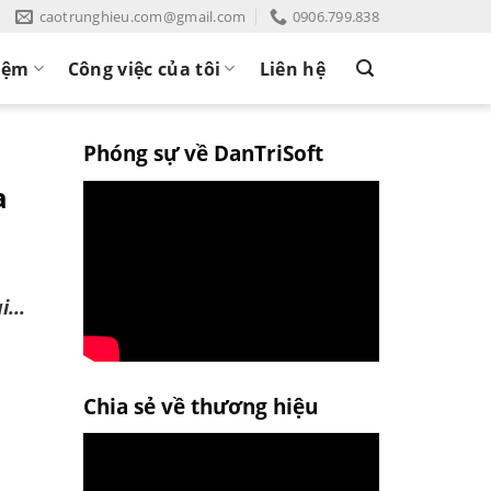
caotrunghieu.com@gmail.com
0906.799.838
iệm
Công việc của tôi
Liên hệ
Phóng sự về DanTriSoft
a
...
Chia sẻ về thương hiệu