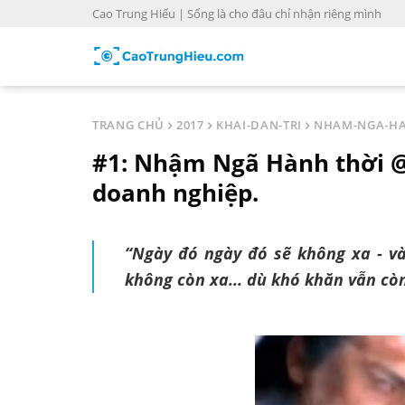
S
Cao Trung Hiếu | Sống là cho đâu chỉ nhận riêng mình
k
i
p
t
o
TRANG CHỦ
2017
KHAI-DAN-TRI
NHAM-NGA-HA
c
#1: Nhậm Ngã Hành thời @:
o
n
doanh nghiệp.
t
e
n
“Ngày đó ngày đó sẽ không xa - và 
t
không còn xa... dù khó khăn vẫn còn..