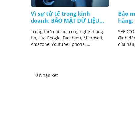
ung thư
Vì sự tử tế trong kinh
Bảo m
0 cách
doanh: BẢO MẬT DỮ LIỆU
hàng:
se nội
KHÁCH HÀNG là cốt lõi của
tất yế
n có bị
Trong thời đại của công nghệ thông
SEEDCOM
c không.
đạo đức kinh doanh
dụng dịch
tin, của Google, Facebook, Microsoft,
đình đàm
Amazone, Youtube, Iphone, ...
cửa hàng
0 Nhận xét