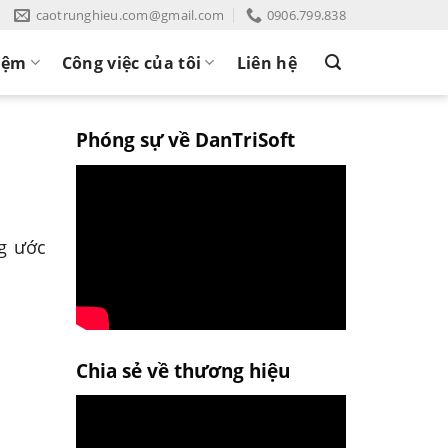
caotrunghieu.com@gmail.com
0906.799.838
iệm
Công việc của tôi
Liên hệ
Phóng sự về DanTriSoft
g ước
Chia sẻ về thương hiệu