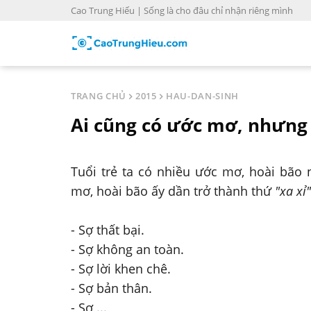
S
Cao Trung Hiếu | Sống là cho đâu chỉ nhận riêng mình
k
i
p
t
o
TRANG CHỦ
2015
HAU-DAN-SINH
c
Ai cũng có ước mơ, nhưng .
o
n
t
Tuổi trẻ ta có nhiều ước mơ, hoài bão
e
mơ, hoài bão ấy dần trở thành thứ
"xa xỉ"
n
t
- Sợ thất bại.
- Sợ không an toàn.
- Sợ lời khen chê.
- Sợ bản thân.
- Sợ ...