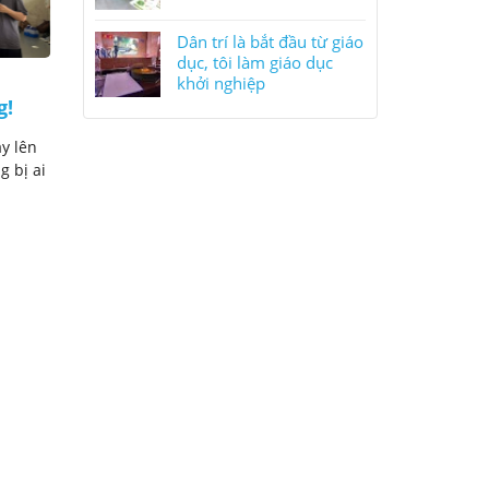
Dân trí là bắt đầu từ giáo
dục, tôi làm giáo dục
Đai đen Judo là gì? Giá trị
khởi nghiệp
g!
đai đen Judo đem lại cho xã
hội là gì?
y lên
Người ngoài võ thuật thường nghĩ đai
g bị ai
đen là đỉnh cao, là sự kết thúc của một
quá trình học hỏi. ...