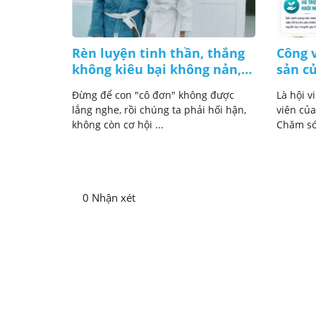
 giờ chú
Rèn luyện tinh thần, thắng
Công v
 thuê!
không kiêu bại không nản,
sản c
lúc nào cũng bình tĩnh
ng phải
Đừng để con "cô đơn" không được
Là hội v
 mà là lúc
lắng nghe, rồi chúng ta phải hối hận,
viên của
không còn cơ hội ...
Chăm sóc
0 Nhận xét