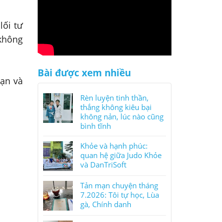
lối tư
 không
Bài được xem nhiều
bạn và
Rèn luyện tinh thần,
thắng không kiêu bại
không nản, lúc nào cũng
bình tĩnh
Khỏe và hạnh phúc:
quan hệ giữa Judo Khỏe
và DanTriSoft
Tản mạn chuyện tháng
7.2026: Tôi tự học, Lùa
gà, Chính danh