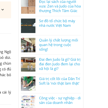
Đọc lại sách của người
xưa: Zen và Judo của hòa
thượng Thích Tâm Giác
Sơ đồ tổ chức bộ máy
nhà nước Việt Nam
Quản lý chất lượng mối
quan hệ trong cuộc
sống!
ưng Ngộ
bỏ dùi.
Đai đen Judo là gì? Giá trị
ng chùn
đai đen Judo đem lại cho
xã hội là gì?
g có đủ
khác bỏ
Giá trị cốt lõi của Dân Trí
Soft là 'nói thật làm thật'
 cái lý
Công việc - sự nghiệp - di
sản của doanh nhân