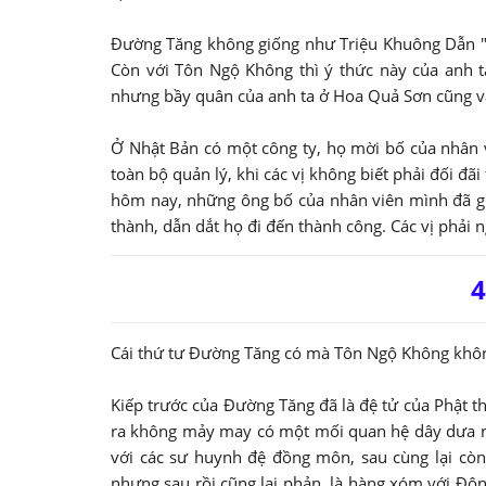
Đường Tăng không giống như Triệu Khuông Dẫn "ch
Còn với Tôn Ngộ Không thì ý thức này của anh t
nhưng bầy quân của anh ta ở Hoa Quả Sơn cũng vẫ
Ở Nhật Bản có một công ty, họ mời bố của nhân v
toàn bộ quản lý, khi các vị không biết phải đối đã
hôm nay, những ông bố của nhân viên mình đã gửi
thành, dẫn dắt họ đi đến thành công. Các vị phải
4
Cái thứ tư Đường Tăng có mà Tôn Ngộ Không không
Kiếp trước của Đường Tăng đã là đệ tử của Phật th
ra không mảy may có một mối quan hệ dây dưa nà
với các sư huynh đệ đồng môn, sau cùng lại còn
nhưng sau rồi cũng lại phản, là hàng xóm với Đô