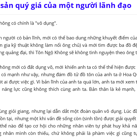
i sản quý giá của một người lãnh đạo
ông có chính là "vô dụng".
h người có bản lĩnh, mới có thể bao dung những khuyết điểm củ
 gia kỹ thuật không làm nổi ông chủ) và mới tìm được ba đồ đệ
 quảng đại, thì Tôn Ngộ Không sẽ không tình nguyện theo ông ta
ng mới có đất dụng võ, mới khiến anh ta có thể thể hiện được 
c có mạnh như vậy, nhưng đám đồ tử đồ tôn của anh ta ở Hoa 
t ai được việc gì. Vì bản lĩnh của anh ta quá lớn, anh ta mới xem
 năng lực cũng không thích cùng anh ta. Bản thân là kẻ mạnh
ùng giỏi giang, nhưng lại dẫn dắt một đoàn quân vô dụng. Lúc đ
ồn tại, nhưng một khi vấn đề sống còn (sinh tồn) được giải quyết r
thế nào để tạo cơ hội cho những nhân viên tự phát huy khả n
 nhân mình còn thiếu, chứ không phải là phàm việc gì cũng 