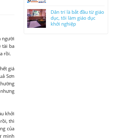
Dân trí là bắt đầu từ giáo
dục, tôi làm giáo dục
khởi nghiệp
a người
 tài ba
 rồi.
hết giá
Quả Sơn
 thường
, nhưng
ầu khởi
ồi, thì
ăng của
tự mình