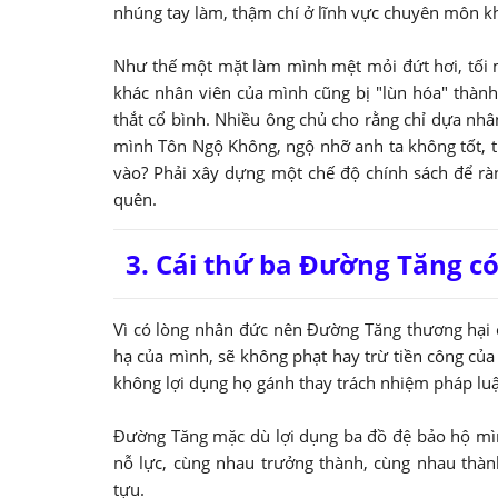
nhúng tay làm, thậm chí ở lĩnh vực chuyên môn kh
Như thế một mặt làm mình mệt mỏi đứt hơi, tối m
khác nhân viên của mình cũng bị "lùn hóa" thành "
thắt cổ bình. Nhiều ông chủ cho rằng chỉ dựa nhâ
mình Tôn Ngộ Không, ngộ nhỡ anh ta không tốt, th
vào? Phải xây dựng một chế độ chính sách để ràn
quên.
3. Cái thứ ba Đường Tăng c
Vì có lòng nhân đức nên Đường Tăng thương hại c
hạ của mình, sẽ không phạt hay trừ tiền công của 
không lợi dụng họ gánh thay trách nhiệm pháp luật
Đường Tăng mặc dù lợi dụng ba đồ đệ bảo hộ mình
nỗ lực, cùng nhau trưởng thành, cùng nhau thà
tựu.