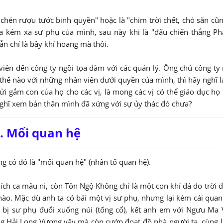
én rượu tước binh quyền" hoặc là "chim trời chết, chó săn cũng
a kém xa sư phụ của mình, sau này khi là "đấu chiến thắng Phậ
n chỉ là bầy khỉ hoang mà thôi.
iên đến công ty ngồi tọa đàm với các quản lý. Ông chủ công ty 
i thế nào với những nhân viên dưới quyền của mình, thì hãy nghĩ l
 gắm con của họ cho các vị, là mong các vị có thể giáo dục họ
 nghĩ xem bản thân mình đã xứng với sự ủy thác đó chưa?
. Mối quan hệ
 có đó là "mối quan hệ" (nhân tố quan hệ).
ích ca mâu ni, còn Tôn Ngộ Không chỉ là một con khỉ đá do trời đ
o. Mặc dù anh ta có bái một vị sư phụ, nhưng lại kém cái quan
 bị sư phụ đuổi xuống núi (tống cổ), kết anh em với Ngưu Ma
ng Hải Long Vương vậy mà còn cướp đoạt đồ nhà người ta, cùng 