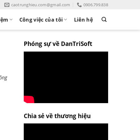
caotrunghieu.com@gmail.com
0906.799.838
iệm
Công việc của tôi
Liên hệ
Phóng sự về DanTriSoft
hông
Chia sẻ về thương hiệu