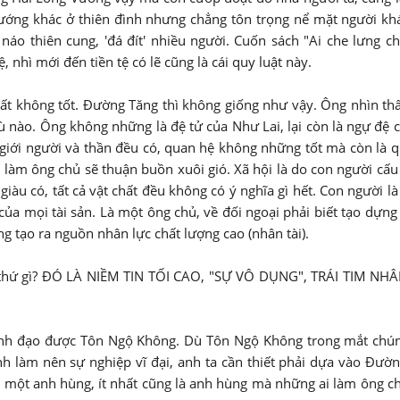
tướng khác ở thiên đình nhưng chẳng tôn trọng nể mặt người kh
náo thiên cung, 'đá đít' nhiều người. Cuốn sách "Ai che lưng c
 nhì mới đến tiền tệ có lẽ cũng là cái quy luật này.
ất không tốt. Đường Tăng thì không giống như vậy. Ông nhìn th
ù nào. Ông không những là đệ tử của Như Lai, lại còn là ngự đệ 
giới người và thần đều có, quan hệ không những tốt mà còn là 
 làm ông chủ sẽ thuận buồn xuôi gió. Xã hội là do con người cấu
giàu có, tất cả vật chất đều không có ý nghĩa gì hết. Con người l
o của mọi tài sản. Là một ông chủ, về đối ngoại phải biết tạo dựn
g tạo ra nguồn nhân lực chất lượng cao (nhân tài).
thứ gì? ĐÓ LÀ NIỀM TIN TỐI CAO, "SỰ VÔ DỤNG", TRÁI TIM NH
lãnh đạo được Tôn Ngộ Không. Dù Tôn Ngộ Không trong mắt chún
h làm nên sự nghiệp vĩ đại, anh ta cần thiết phải dựa vào Đườ
à một anh hùng, ít nhất cũng là anh hùng mà những ai làm ông c