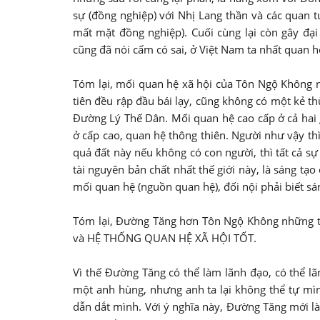
sự (đồng nghiệp) với Nhị Lang thần và các quan 
mất mặt đồng nghiệp). Cuối cùng lại còn gây đại 
cũng đã nói cấm có sai, ở Việt Nam ta nhất quan hệ,
Tóm lại, mối quan hệ xã hội của Tôn Ngộ Không r
tiên đều rập đầu bái lạy, cũng không có một kẻ th
Đường Lý Thế Dân. Mối quan hệ cao cấp ở cả hai 
ở cấp cao, quan hệ thông thiên. Người như vậy thì
quả đất này nếu không có con người, thì tất cả sự 
tài nguyên bản chất nhất thế giới này, là sáng tạ
mối quan hệ (nguồn quan hệ), đối nội phải biết sán
Tóm lại, Đường Tăng hơn Tôn Ngộ Không những 
và HỆ THỐNG QUAN HỆ XÃ HỘI TỐT.
Vì thế Đường Tăng có thể làm lãnh đạo, có thể 
một anh hùng, nhưng anh ta lại không thể tự mìn
dẫn dắt mình. Với ý nghĩa này, Đường Tăng mới l