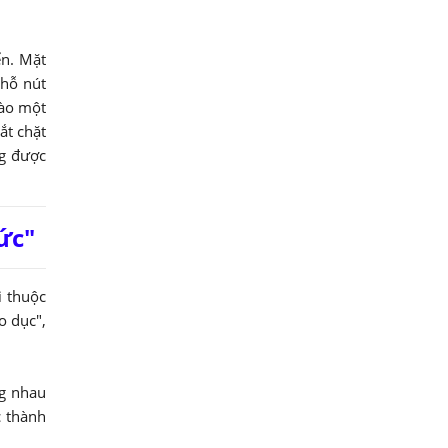
ển. Mặt
chỗ nút
vào một
ắt chặt
ng được
ức"
i thuộc
o dục",
ng nhau
c thành