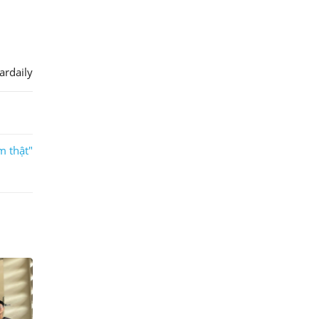
ardaily
àm thật"