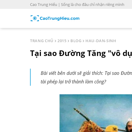
S
Cao Trung Hiếu | Sống là cho đâu chỉ nhận riêng mình
k
i
p
t
o
TRANG CHỦ
2015
BLOG
HAU-DAN-SINH
c
Tại sao Đường Tăng "vô dụ
o
n
t
Bài viết bên dưới sẽ giải thích: Tại sao Đư
e
tài phép lại trở thành làm công?
n
t