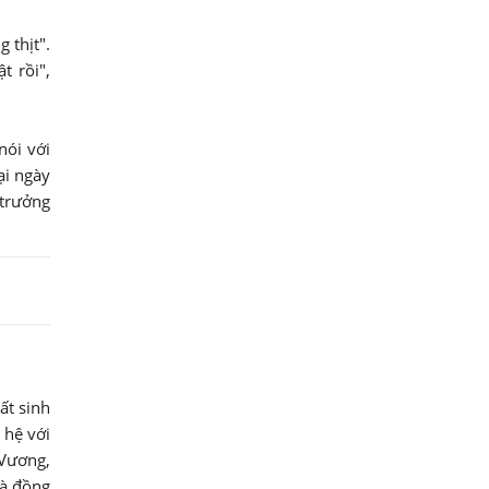
 thịt".
t rồi",
nói với
ại ngày
 trưởng
ất sinh
 hệ với
 Vương,
là đồng