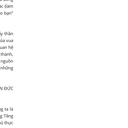
ác (làm
ho bạn"
ấy thần
của vua
quan hệ
 thành,
à nguồn
g những
ÂN ĐỨC
g ta là
ng Tăng
hủ thực