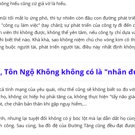
ông hiểu cũng cứ giả vờ là hiểu.
ũi tối mắt lo ứng phó, thì tự nhiên còn đâu con đường phát tri
công cụ làm việc" (tay chân); sự phát triển của công ty đi đến 
n viên thì không được, không thể yên tâm, nếu công ty chỉ dựa 
ì biết thế nào. Khà khà, sao không niệm chú cho vòng kim cô th
g buộc người tài, phát triển người tài, điều này nhất định khô
ó, Tôn Ngộ Không không có là "nhân đ
ả tính mạng của yêu quái, như thế cũng sẽ không biết so đo vớ
họ, không ức hiếp họ phải tăng ca, không thực hiện "tẩy não giá
, che chắn bản thân khi gặp nguy hiểm,...
, nhưng lại tuyệt đối không có ý bóc lột mà lại dẫn dắt họ cù
nh công. Sau cùng, ba đồ đệ của Đường Tăng cũng đều đạt đượ