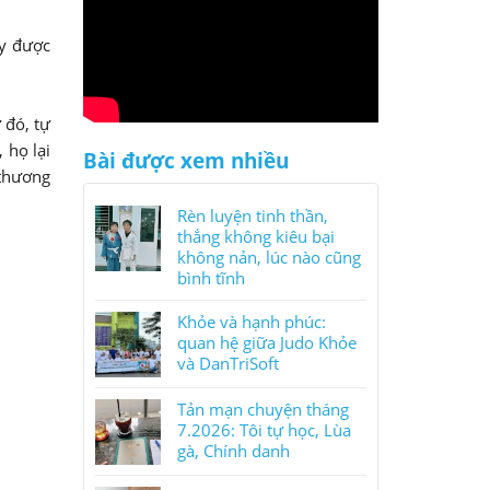
ấy được
 đó, tự
 họ lại
Bài được xem nhiều
 thương
Rèn luyện tinh thần,
thắng không kiêu bại
không nản, lúc nào cũng
bình tĩnh
Khỏe và hạnh phúc:
quan hệ giữa Judo Khỏe
và DanTriSoft
Tản mạn chuyện tháng
7.2026: Tôi tự học, Lùa
gà, Chính danh