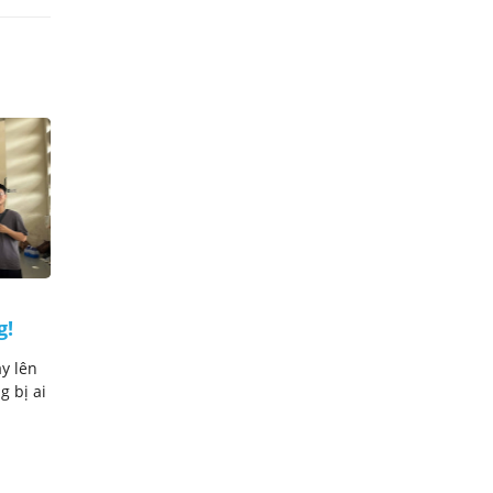
Đai đen Judo là gì? Giá trị
g!
đai đen Judo đem lại cho xã
hội là gì?
y lên
Người ngoài võ thuật thường nghĩ đai
g bị ai
đen là đỉnh cao, là sự kết thúc của một
quá trình học hỏi. ...