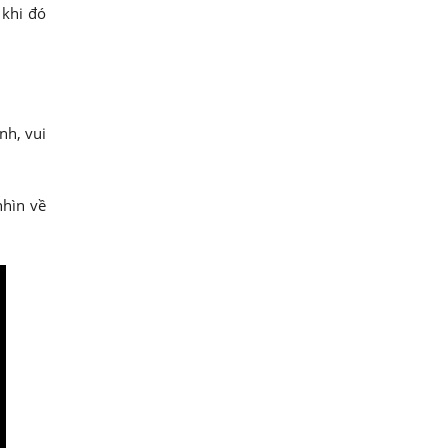
 khi đó
nh, vui
nhìn về