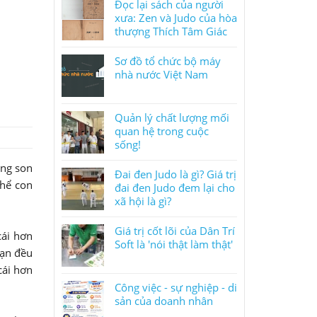
Đọc lại sách của người
xưa: Zen và Judo của hòa
thượng Thích Tâm Giác
Sơ đồ tổ chức bộ máy
nhà nước Việt Nam
Quản lý chất lượng mối
quan hệ trong cuộc
sống!
ồng son
Đai đen Judo là gì? Giá trị
thể con
đai đen Judo đem lại cho
xã hội là gì?
Giá trị cốt lõi của Dân Trí
cái hơn
Soft là 'nói thật làm thật'
bạn đều
cái hơn
Công việc - sự nghiệp - di
sản của doanh nhân