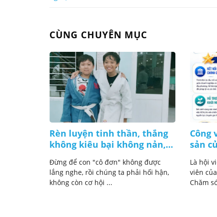
CÙNG CHUYÊN MỤC
 giờ chú
Rèn luyện tinh thần, thắng
Công v
 thuê!
không kiêu bại không nản,
sản c
lúc nào cũng bình tĩnh
ng phải
Đừng để con "cô đơn" không được
Là hội v
 mà là lúc
lắng nghe, rồi chúng ta phải hối hận,
viên của
không còn cơ hội ...
Chăm sóc