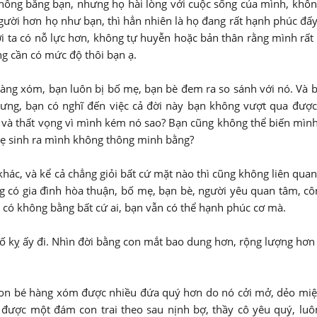
 không bằng bạn, nhưng họ hài lòng với cuộc sống của mình, khô
gười hơn họ như bạn, thì hẳn nhiên là họ đang rất hạnh phúc đấ
 ta có nỗ lực hơn, không tự huyễn hoặc bản thân rằng mình rất t
ng cần có mức độ thôi bạn ạ.
àng xóm, bạn luôn bị bố mẹ, bạn bè đem ra so sánh với nó. Và 
hưng, bạn có nghĩ đến việc cả đời này bạn không vượt qua được
ỵ và thất vọng vì mình kém nó sao? Bạn cũng không thể biến mìn
mẹ sinh ra mình không thông minh bằng?
 khác, và kể cả chẳng giỏi bất cứ mặt nào thì cũng không liên quan
g có gia đình hòa thuận, bố mẹ, bạn bè, người yêu quan tâm, cô
ạn có không bằng bất cứ ai, bạn vẫn có thể hạnh phúc cơ mà.
đố kỵ ấy đi. Nhìn đời bằng con mắt bao dung hơn, rộng lượng hơn
ừ con bé hàng xóm được nhiều đứa quý hơn do nó cởi mở, dẻo mi
ắn được một đám con trai theo sau nịnh bợ, thầy cô yêu quý, lu