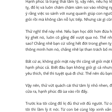
Hạnh phúc là trạng thái tâm lý, vậy nên, nếu họ
tỵ, đố kị và luôn chăm chăm săm soi vào những n
ý rằng việc so sánh với xung quanh giúp con người
giỏi rồi mà không cần nỗ lực tiếp. Nhưng cái gì cũ
Thử nghĩ thế này nhé. Nếu bạn học dốt hơn đứa h
kỳ ghét nó, luôn cô gắng để vượt qua nó. Thế n
sao? Chẳng nhẽ bạn cứ sống hết đời trong ghen t
thông minh hơn nó, chẳng nhẽ lại than trách bố 
Bất cứ ai, không giỏi mặt này thì cũng sẽ giỏi mặt
hạnh phúc cả. Biết đâu bạn không giỏi gì cả nhưn
yêu thích, thế thì tuyệt quá đi chứ. Thế nên dù b
Vậy nên, thử vứt quách cái thứ tâm lý nhỏ nhen, 
cửa ra, hạnh phúc đã ùa vào rồi đấy.
Trước kia tôi cũng đố kị đủ thứ với đủ người. T
tôi thì lầm lỳ ít nói. Từ con bé cùng lớp xinh x