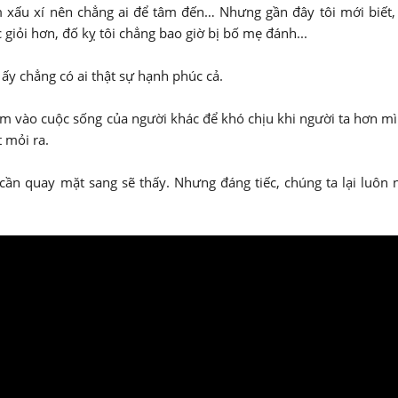
òm xấu xí nên chẳng ai để tâm đến… Nhưng gần đây tôi mới biết,
c giỏi hơn, đố kỵ tôi chẳng bao giờ bị bố mẹ đánh...
ấy chẳng có ai thật sự hạnh phúc cả.
m vào cuộc sống của người khác để khó chịu khi người ta hơn mì
 mỏi ra.
cần quay mặt sang sẽ thấy. Nhưng đáng tiếc, chúng ta lại luôn 