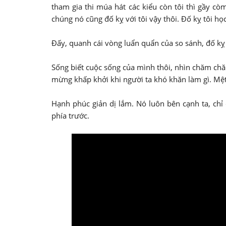
tham gia thi múa hát các kiểu còn tôi thì gầy c
chúng nó cũng đố kỵ với tôi vậy thôi. Đố kỵ tôi họ
Đấy, quanh cái vòng luẩn quẩn của so sánh, đố kỵ 
Sống biết cuộc sống của mình thôi, nhìn chăm chă
mừng khấp khởi khi người ta khó khăn làm gì. Mệt
Hạnh phúc giản dị lắm. Nó luôn bên cạnh ta, chỉ 
phía trước.