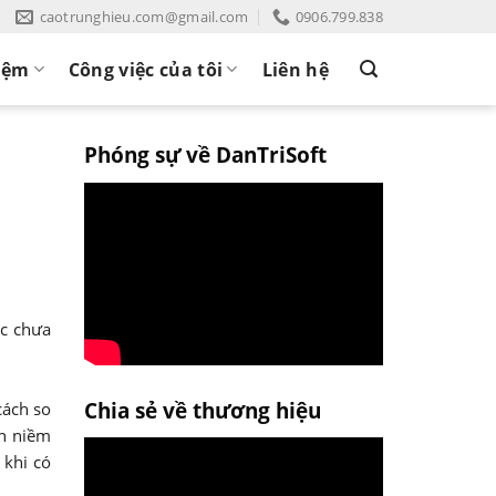
caotrunghieu.com@gmail.com
0906.799.838
iệm
Công việc của tôi
Liên hệ
Phóng sự về DanTriSoft
úc chưa
Chia sẻ về thương hiệu
cách so
ến niềm
 khi có