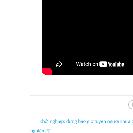
Khởi nghiệp: đừng bao giờ tuyển người chưa c
nghiệm'!?