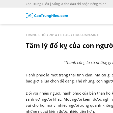
S
Cao Trung Hiếu | Sống là cho đâu chỉ nhận riêng mình
k
i
p
t
o
TRANG CHỦ
2014
BLOG
HAU-DAN-SINH
c
Tâm lý đố kỵ của con ngườ
o
n
t
"Thành công là có những gì
e
n
Hạnh phúc là một trạng thái tình cảm. Mà cái gì
t
bao giờ là lựa chọn dễ dàng. Thế nhưng, con người
Đối với nhiều người, hạnh phúc của bản thân họ 
sánh với người khác. Một người kiếm được nghìn
vui cho họ, mà vì nhiều người xung quanh không
những người kiếm được nhiều tiền hơn.