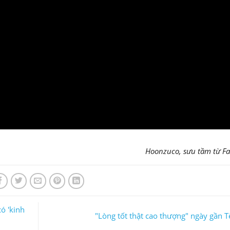
Hoonzuco, s
ưu tầm từ F
ó 'kinh
"Lòng tốt thật cao thượng" ngày gần T