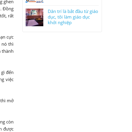
ng ghen
y. Đồng
Dân trí là bắt đầu từ giáo
ốt, rất
dục, tôi làm giáo dục
khởi nghiệp
bạn cực
 nó thì
h thành
 gì đến
ng việc
 thì mở
ệng còn
ôn được