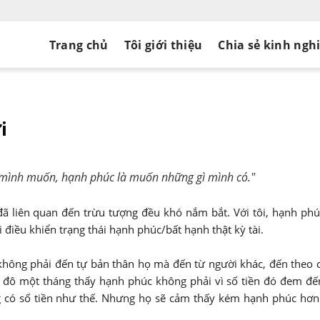
Trang chủ
Tôi giới thiệu
Chia sẻ kinh ngh
i
 mình muốn, hạnh phúc là muốn những gì mình có."
 đã liên quan đến trừu tượng đều khó nắm bắt. Với tôi, hạnh ph
 điều khiển trạng thái hạnh phúc/bất hạnh thật kỳ tài.
không phải đến tự bản thân họ mà đến từ người khác, đến theo 
 đô một tháng thấy hạnh phúc không phải vì số tiền đó đem đ
 có số tiền như thế. Nhưng họ sẽ cảm thấy kém hạnh phúc hơn