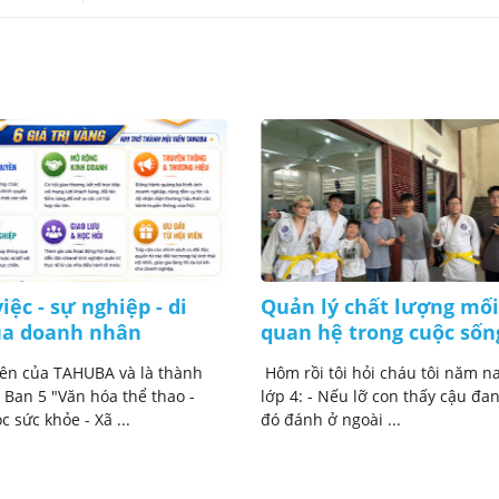
iệc - sự nghiệp - di
Quản lý chất lượng mối
ủa doanh nhân
quan hệ trong cuộc sốn
iên của TAHUBA và là thành
Hôm rồi tôi hỏi cháu tôi năm na
 Ban 5 "Văn hóa thể thao -
lớp 4: - Nếu lỡ con thấy cậu đan
 sức khỏe - Xã ...
đó đánh ở ngoài ...