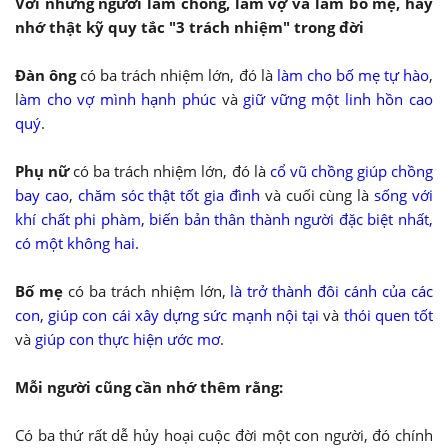
Với những người làm chồng, làm vợ và làm bố mẹ, hãy
nhớ thật kỹ quy tắc "3 trách nhiệm" trong đời
Đàn ông
có ba trách nhiệm lớn, đó là
làm cho bố mẹ tự hào
,
l
àm cho vợ mình hạnh phúc
và
giữ vững một linh hồn cao
quý
.
Phụ nữ
có ba trách nhiệm lớn, đó là
cổ vũ chồng
giúp chồng
bay cao
,
chăm sóc thật tốt gia đình
và cuối cùng là
sống với
khí chất phi phàm, biến bản thân thành người đặc biệt nhất,
có một không hai
.
Bố mẹ
có ba trách nhiệm lớn,
là trở thành đôi cánh của các
con, giúp con cái xây dựng sức mạnh nội tại
và
thói quen tốt
và
giúp con thực hiện ước mơ
.
Mỗi người cũng cần nhớ thêm rằng:
Có ba thứ rất dễ hủy hoại cuộc đời một con người, đó chính