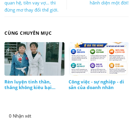
quan hệ, tiền vay vợ... thì
hãnh diện một đời!
đừng mơ thay đổi thế giới.
CÙNG CHUYÊN MỤC
Rèn luyện tinh thần,
Công việc - sự nghiệp - di
thắng không kiêu bại
sản của doanh nhân
không nản, lúc nào cũng
bình tĩnh
0 Nhận xét