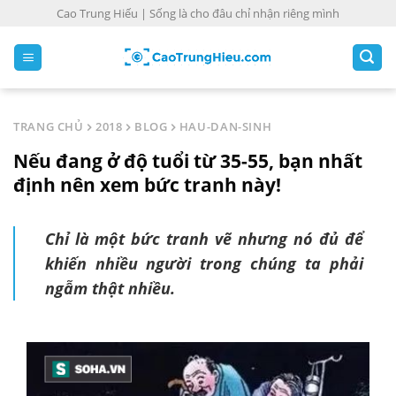
S
Cao Trung Hiếu | Sống là cho đâu chỉ nhận riêng mình
k
i
p
t
o
TRANG CHỦ
2018
BLOG
HAU-DAN-SINH
c
Nếu đang ở độ tuổi từ 35-55, bạn nhất
o
n
định nên xem bức tranh này!
t
e
Chỉ là một bức tranh vẽ nhưng nó đủ để
n
khiến nhiều người trong chúng ta phải
t
ngẫm thật nhiều.